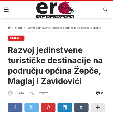
Skip
to
content
Vijesti
Razvoj jedinstvene turističke destinacije na području općina Žepče, Maglaj i Zavidovići
VIJESTI
Razvoj jedinstvene
turističke destinacije na
području općina Žepče,
Maglaj i Zavidovići
0
EroBa
12/05/2022
—