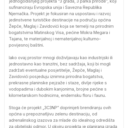
jednogodišnjeg projekta “3 grada, 3 parka prirode”, koji
sufinanciraju Evropska unija i Savezna Republika
Njemačka. Projekt je fokusiran na uspostavu i razvoj
jedinstvene turističke destinacije na području općina
Žepče, Maglaj i Zavidovići koja se temelji na prirodnim
bogatstvima Matinskog Visa, pećine Mokra Megara i
Tajana, te materijalnoj i nematerijalnoj kulturno-
povijesnoj baštini.
Iako ovaj prostor mnogi doživljavaju kao industrijski ili
jednostavno kao tranzitni, bez sadržaja, koji bi mogli
zadržati eventualne posjetitelje, Žepče, Maglaj i
Zavidovići posjeduju iznimna prirodna bogatstva,
prekrasne planinske pejzaže i staze, divlje rijeke s
vodopadima i dubokim kanjonima, brojne pećine s
kilometarskom hodnicima, endemsku floru i faunu.
Stoga će projekt „3C3NP” doprinijeti brendiranju ovih
općina u prepoznatljivu zelenu destinaciju, od
adrenalinskog izazova za mlade do idealnog odredišta
za obiteljski odmor. U okviru projekta je planirana izrada