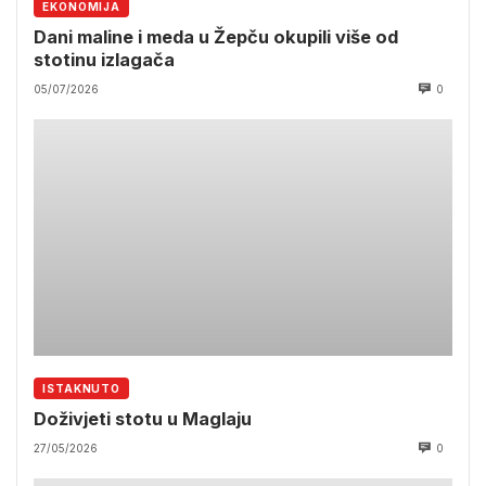
EKONOMIJA
Dani maline i meda u Žepču okupili više od
stotinu izlagača
05/07/2026
0
ISTAKNUTO
Doživjeti stotu u Maglaju
27/05/2026
0