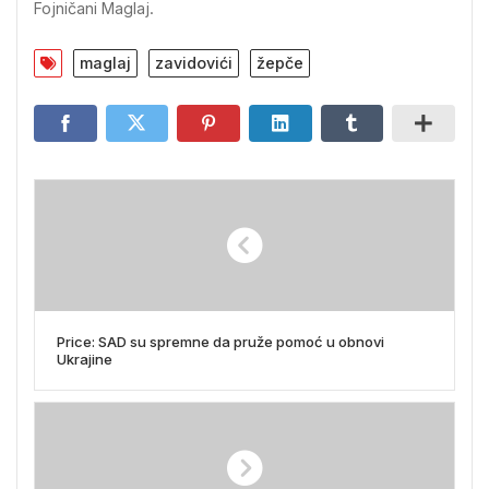
Fojničani Maglaj.
maglaj
zavidovići
žepče
Price: SAD su spremne da pruže pomoć u obnovi
Ukrajine