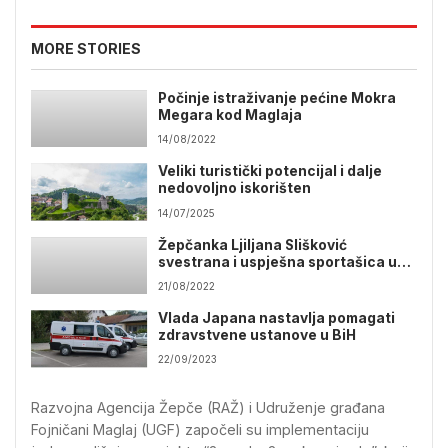
MORE STORIES
Počinje istraživanje pećine Mokra
Megara kod Maglaja
14/08/2022
Veliki turistički potencijal i dalje
nedovoljno iskorišten
14/07/2025
Žepčanka Ljiljana Slišković
svestrana i uspješna sportašica u
kategoriji osoba sa invaliditetom
21/08/2022
Vlada Japana nastavlja pomagati
zdravstvene ustanove u BiH
22/09/2023
Razvojna Agencija Žepče (RAŽ) i Udruženje građana
Fojničani Maglaj (UGF) započeli su implementaciju