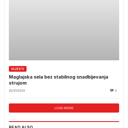
VIJESTI
Maglajska sela bez stabilnog snadbijevanja
strujom
25/01/2026
0
LOAD MORE
READ ALSO