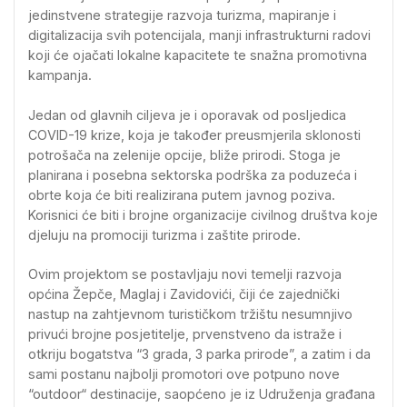
jedinstvene strategije razvoja turizma, mapiranje i
digitalizacija svih potencijala, manji infrastrukturni radovi
koji će ojačati lokalne kapacitete te snažna promotivna
kampanja.
Jedan od glavnih ciljeva je i oporavak od posljedica
COVID-19 krize, koja je također preusmjerila sklonosti
potrošača na zelenije opcije, bliže prirodi. Stoga je
planirana i posebna sektorska podrška za poduzeća i
obrte koja će biti realizirana putem javnog poziva.
Korisnici će biti i brojne organizacije civilnog društva koje
djeluju na promociji turizma i zaštite prirode.
Ovim projektom se postavljaju novi temelji razvoja
općina Žepče, Maglaj i Zavidovići, čiji će zajednički
nastup na zahtjevnom turističkom tržištu nesumnjivo
privući brojne posjetitelje, prvenstveno da istraže i
otkriju bogatstva “3 grada, 3 parka prirode”, a zatim i da
sami postanu najbolji promotori ove potpuno nove
“outdoor“ destinacije, saopćeno je iz Udruženja građana