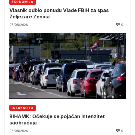
EKONOMIJA
Vlasnik odbio ponudu Vlade FBiH za spas
Željezare Zenica
06/08/2026
0
ISTAKNUTO
BIHAMK: Očekuje se pojačan intenzitet
saobraćaja
06/08/2026
0