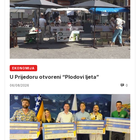
EKONOMIJA
U Prijedoru otvoreni “Plodovi ljeta”
06/08/2026
0