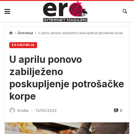
Skip
to
content
Ekonomija
U aprilu ponovo zabilježeno poskupljenje potrošačke korpe
EKONOMIJA
U aprilu ponovo
zabilježeno
poskupljenje potrošačke
korpe
0
EroBa
13/05/2022
—