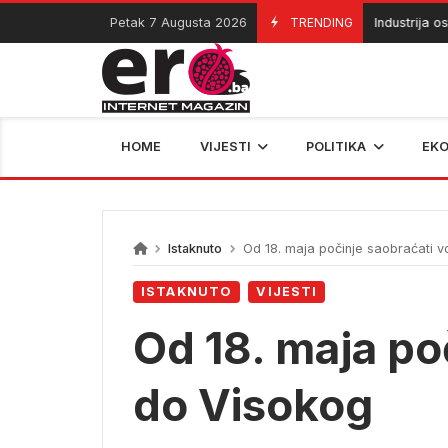
Skip
Petak 7 Augusta 2026
TRENDING
Industrija ostaj
07/08/2026
to
content
HOME
VIJESTI
POLITIKA
EK
Istaknuto
Od 18. maja počinje saobraćati 
ISTAKNUTO
VIJESTI
Od 18. maja po
do Visokog