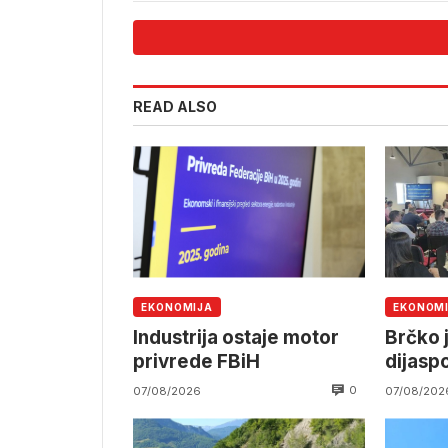
READ ALSO
EKONOMIJA
EKONOM
Industrija ostaje motor
Brčko 
privrede FBiH
dijasp
0
07/08/2026
07/08/202