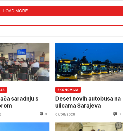
LOAD MORE
IJA
EKONOMIJA
jača saradnju s
Deset novih autobusa na
orom
ulicama Sarajeva
0
0
6
07/08/2026