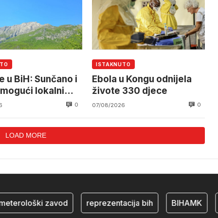
UTO
ISTAKNUTO
e u BiH: Sunčano i
Ebola u Kongu odnijela
 mogući lokalni
živote 330 djece
ovi
0
0
6
07/08/2026
LOAD MORE
terološki zavod
reprezentacija bih
BIHAMK
bo