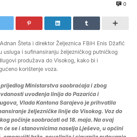
0
Adnan Šteta i direktor Željeznica FBiH Enis Džafić
u usluga i sufinansiranju željezničkog putničkog
dlugovi produžava do Visokog, kako bi i
gućeno korištenje voza.
 prijedlog Ministarstva saobraćaja i zbog
vdanosti uvođenja linija do Pazarića i
ugova, Vlada Kantona Sarajevo je prihvatila
nansiranje željezničke linije do Visokog. Voz do
kog počinje saobraćati od 18. maja. Na ovaj
n će se i stanovnicima naselja Lješevo, u općini
aš, omogućiti brže, povoljnije i sigurnije putovanje,