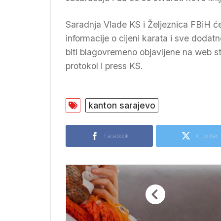
Saradnja Vlade KS i Željeznica FBiH će 
informacije o cijeni karata i sve dodatn
biti blagovremeno objavljene na web st
protokol i press KS.
kanton sarajevo
Facebook
X Twitter