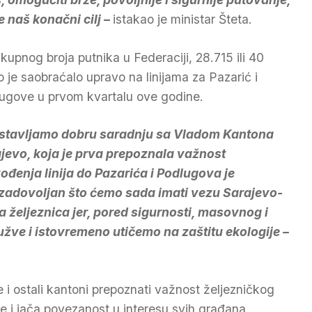
je naš konačni cilj –
istakao je ministar Šteta.
kupnog broja putnika u Federaciji, 28.715 ili 40
o je saobraćalo upravo na linijama za Pazarić i
ugove u prvom kvartalu ove godine.
stavljamo dobru saradnju sa Vladom Kantona
jevo, koja je prva prepoznala važnost
ođenja linija do Pazarića i Podlugova je
adovoljan što ćemo sada imati vezu Sarajevo-
a željeznica jer, pored sigurnosti, masovnog i
žve i istovremeno utičemo na zaštitu ekologije –
će i ostali kantoni prepoznati važnost željezničkog
ije i jača povezanost u interesu svih građana.