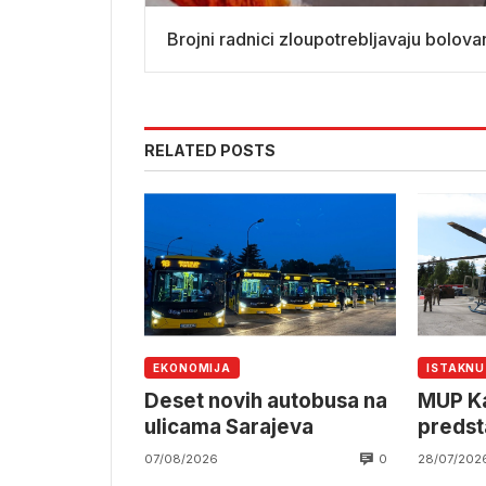
Brojni radnici zloupotrebljavaju bolova
RELATED POSTS
EKONOMIJA
ISTAKN
Deset novih autobusa na
MUP Ka
ulicama Sarajeva
predst
helikop
0
07/08/2026
28/07/202
Heliko