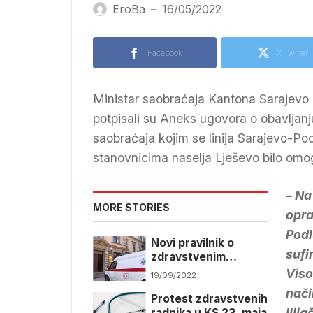
EroBa
16/05/2022
—
Facebook
X Twitter
Ministar saobraćaja Kantona Sarajevo 
potpisali su Aneks ugovora o obavljanj
saobraćaja kojim se linija Sarajevo-Po
stanovnicima naselja Lješevo bilo omo
– Na
MORE STORIES
opra
Podl
Novi pravilnik o
sufi
zdravstvenim
uslugama u Kantonu
Viso
19/09/2022
Sarajevo: Ubuduće
nači
Protest zdravstvenih
bez dugih lista
Ilij
radnika u KS 23. maja
čekanja