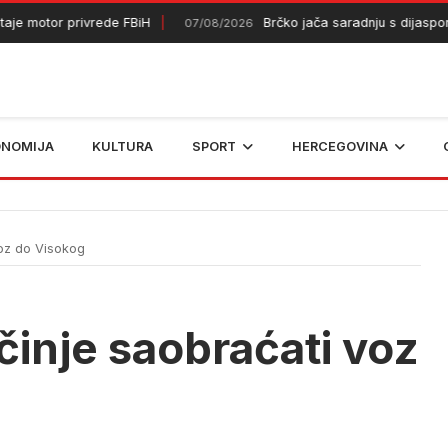
e motor privrede FBiH
Brčko jača saradnju s dijasporom
07/08/2026
ONOMIJA
KULTURA
SPORT
HERCEGOVINA
voz do Visokog
činje saobraćati voz