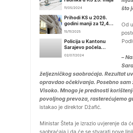
što 
11/05/2024
Prihodi KS u 2026.
godini manji za 12,4
Od u
miliona KM
15/11/2025
post
Podl
Policija u Kantonu
Sarajevo počela
koristi body kamere
02/07/2024
– Na
Sara
željezničkog saobraćaja. Rezultat uv
opravdao očekivanja. Posebno sam z
Visoko. Mnogo je prednosti korištenj
povoljnog prevoza, rasterećujemo gu
istakao je direktor Džafić.
Ministar Šteta je izrazio uvjerenje da 
saobraćaja i da će se stvarati nove lin