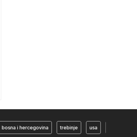
sna i hercegovina
trebinje
usa
BiH ekonomija