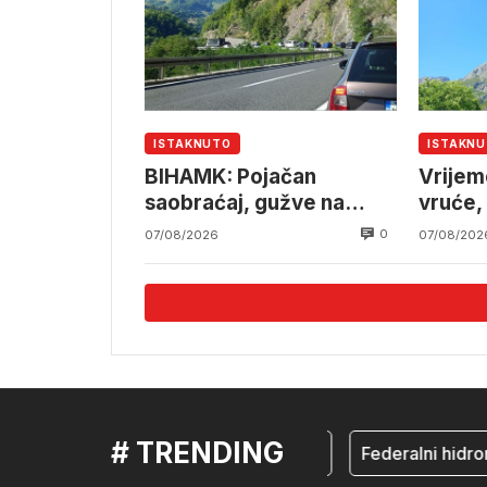
ISTAKNUTO
ISTAKN
BIHAMK: Pojačan
Vrijem
saobraćaj, gužve na
vruće,
granicama
pljusk
0
07/08/2026
07/08/202
# TRENDING
mostar
Federalni hidrome