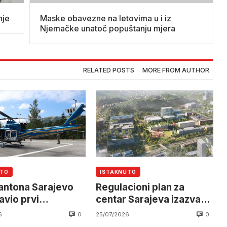
nje
Maske obavezne na letovima u i iz
Njemačke unatoč popuštanju mjera
RELATED POSTS
MORE FROM AUTHOR
UTO
ISTAKNUTO
ntona Sarajevo
Regulacioni plan za
avio prvi
centar Sarajeva izazvao
ter i
podjele
0
0
6
25/07/2026
ptersku jedinicu