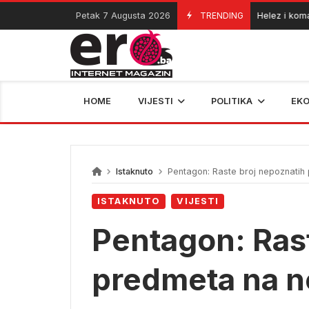
Skip
Petak 7 Augusta 2026
TRENDING
Helez i komanda
06/08/2026
to
content
HOME
VIJESTI
POLITIKA
EK
Istaknuto
Pentagon: Raste broj nepoznatih
ISTAKNUTO
VIJESTI
Pentagon: Ras
predmeta na 