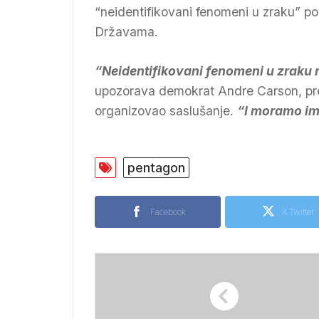
“neidentifikovani fenomeni u zraku” po
Državama.
“Neidentifikovani fenomeni u zraku m
upozorava demokrat Andre Carson, pre
organizovao saslušanje.
“I moramo im 
pentagon
Facebook
X Twitter