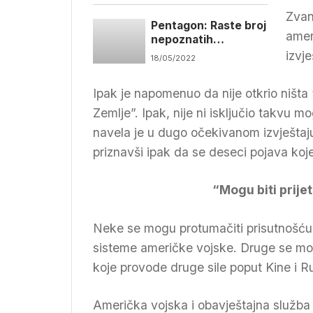
Zvan
Pentagon: Raste broj
amer
nepoznatih
predmeta na nebu
izvj
18/05/2022
Ipak je napomenuo da nije otkrio ništa 
Zemlje”. Ipak, nije ni isključio takvu
navela je u dugo očekivanom izvješta
priznavši ipak da se deseci pojava koje
“Mogu biti prije
Neke se mogu protumačiti prisutnošću be
sisteme američke vojske. Druge se mogu
koje provode druge sile poput Kine i Ru
Američka vojska i obavještajna služba ž