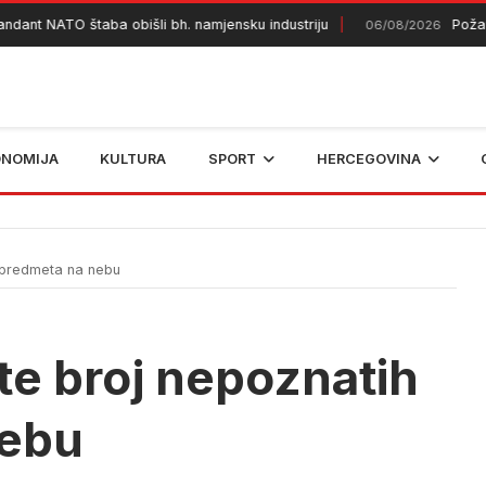
nt NATO štaba obišli bh. namjensku industriju
Požar ko
06/08/2026
ONOMIJA
KULTURA
SPORT
HERCEGOVINA
 predmeta na nebu
te broj nepoznatih
nebu