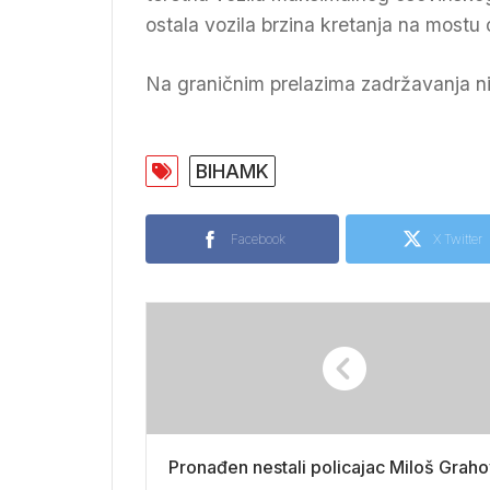
ostala vozila brzina kretanja na mostu
Na graničnim prelazima zadržavanja n
BIHAMK
Facebook
X Twitter
Pronađen nestali policajac Miloš Grah