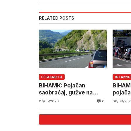
RELATED POSTS
ISTAKNUTO
ISTAKN
BIHAMK: Pojačan
BIHAMK
saobraćaj, gužve na
pojača
granicama
saobra
0
07/08/2026
06/08/202