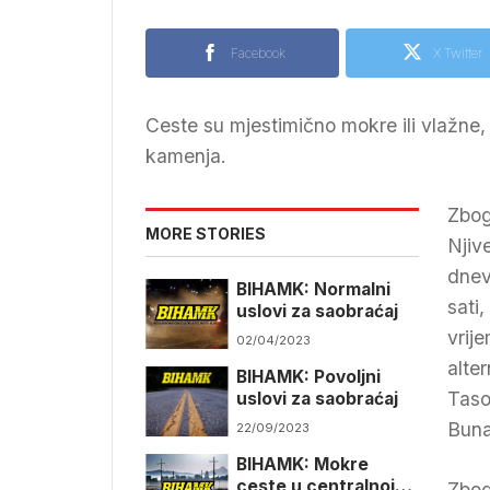
Facebook
X Twitter
Ceste su mjestimično mokre ili vlažne,
kamenja.
Zbog
MORE STORIES
Njiv
dnev
BIHAMK: Normalni
sati
uslovi za saobraćaj
vrij
02/04/2023
alte
BIHAMK: Povoljni
Taso
uslovi za saobraćaj
Buna
22/09/2023
BIHAMK: Mokre
ceste u centralnoj
Zbog