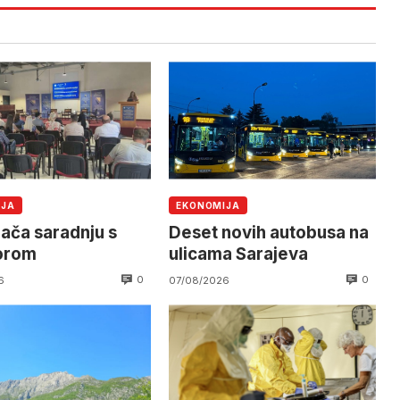
IJA
EKONOMIJA
jača saradnju s
Deset novih autobusa na
orom
ulicama Sarajeva
0
0
6
07/08/2026