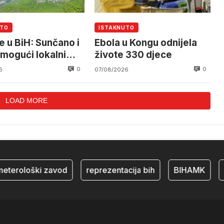
UTO
ISTAKNUTO
e u BiH: Sunčano i
Ebola u Kongu odnijela
 mogući lokalni
živote 330 djece
ovi
0
0
6
07/08/2026
LOAD MORE
rološki zavod
reprezentacija bih
BIHAMK
bos