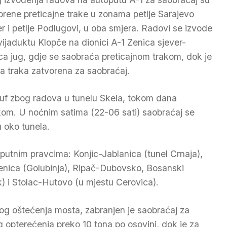
orene preticajne trake u zonama petlje Sarajevo
er i petlje Podlugovi, u oba smjera. Radovi se izvode
 vijaduktu Klopče na dionici A-1 Zenica sjever-
ca jug, gdje se saobraća preticajnom trakom, dok je
a traka zatvorena za saobraćaj.
uf zbog radova u tunelu Skela, tokom dana
kom. U noćnim satima (22-06 sati) saobraćaj se
u oko tunela.
 putnim pravcima: Konjic-Jablanica (tunel Crnaja),
enica (Golubinja), Ripač-Dubovsko, Bosanski
 i Stolac-Hutovo (u mjestu Cerovica).
g oštećenja mosta, zabranjen je saobraćaj za
 opterećenja preko 10 tona po osovini, dok je za