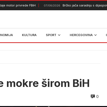
motor privrede FBiH
Brčko jača saradnju s dijasporom
07/08/2026
ONOMIJA
KULTURA
SPORT
HERCEGOVINA
 mokre širom BiH
0