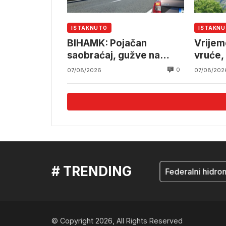
ISTAKNUTO
ISTAKN
BIHAMK: Pojačan
Vrijem
saobraćaj, gužve na
vruće,
granicama
pljusk
0
07/08/2026
07/08/202
# TRENDING
mostar
Federalni hidromete
© Copyright 2026, All Rights Reserved