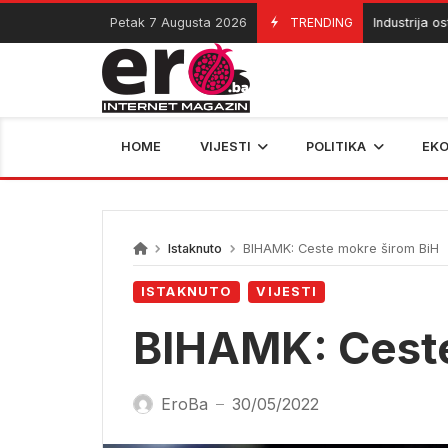
Skip
Petak 7 Augusta 2026
TRENDING
Industrija ostaje 
07/08/2026
to
content
HOME
VIJESTI
POLITIKA
EK
Istaknuto
BIHAMK: Ceste mokre širom BiH
ISTAKNUTO
VIJESTI
BIHAMK: Ceste
EroBa
30/05/2022
—