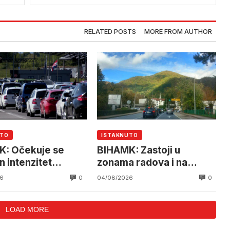
RELATED POSTS
MORE FROM AUTHOR
UTO
ISTAKNUTO
: Očekuje se
BIHAMK: Zastoji u
n intenzitet
zonama radova i na
ćaja
granicama
0
0
6
04/08/2026
LOAD MORE