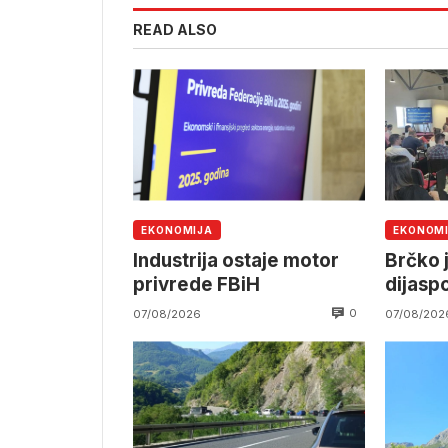
READ ALSO
EKONOMIJA
EKONOM
Industrija ostaje motor
Brčko 
privrede FBiH
dijasp
0
07/08/2026
07/08/202