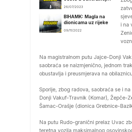
BiH
26/07/2023
zatv
sjev
BIHAMK: Magla na
dionicama uz rijeke
i na
09/11/2022
Zeni
vozn
Na magistralnom putu Jajce-Donji Vak
saobraća se naizmjenično, jednom tra
obustavlja i preusmjerava na obilaznic
Sporije, zbog radova, saobraća se i na
Donji Vakuf-Travnik (Komar), Žepče-Z
Šamac-Orašje (dionica Grebnice-Bazik)
Na putu Rudo-granični prelaz Uvac zbo
teretna vozila maksimalnog osovinskog