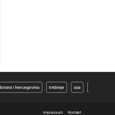
na i hercegovina
trebinje
usa
BiH ekonomija
Impressum
Kontakt