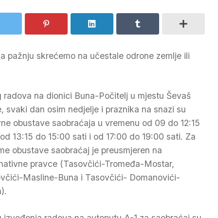
 a pažnju skrećemo na učestale odrone zemlje ili
 radova na dionici Buna-Počitelj u mjestu Ševaš
e, svaki dan osim nedjelje i praznika na snazi su
ne obustave saobraćaja u vremenu od 09 do 12:15
, od 13:15 do 15:00 sati i od 17:00 do 19:00 sati. Za
eme obustave saobraćaj je preusmjeren na
rnativne pravce (Tasovčići-Tromeđa-Mostar,
včići-Masline-Buna i Tasovčići- Domanovići-
).
 izvođenja radova na autoputu A-1 za saobraćaj su