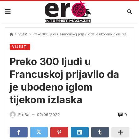
Skip
to
content
Vijesti
Preko 300 ljudi u Francuskoj prijavilo da je ubodeno iglom tijekom izlaska
VIJESTI
Preko 300 ljudi u
Francuskoj prijavilo da
je ubodeno iglom
tijekom izlaska
0
EroBa
02/06/2022
—