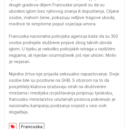
drugih gradova diljem Francuske prijavili su da su
ubodeni iglom bez njihovog znanja ili dopuštenja. Ciljane
osobe, mahom žene, pokazuju vidljive tragove uboda,
modrice te simptome poput osjećaja umora.
Francuska nacionalna policijska agencija kaže da su 302
osobe podnijele službene prijave zbog takvih uboda
iglom. U tijeku je nekoliko policijskih istraga u različitim
regijama, ali nijedan osumnjičenik još nije uhićen. Motiv
je nejasan.
Nijedna žrtva nije prijavila seksualno napastovanje. Dvije
osobe bile su pozitivne na GHB. S obzirom na to da
posjetitelji klubova izražavaju strah na društvenim
mrežama i medijska izvještavanja potpiruju tjeskobu,
francusko ministarstvo unutarnjih poslova pokrenulo je
nacionalnu kampanju podizanja svijesti u vezi ovih
događaja.
Francuska