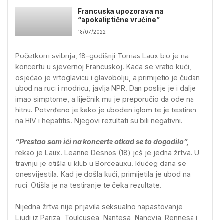
Francuska upozorava na
“apokaliptične vrućine”
18/07/2022
Početkom svibnja, 18-godišnji Tomas Laux bio je na
koncertu u sjevernoj Francuskoj. Kada se vratio kući,
osjećao je vrtoglavicu i glavobolju, a primijetio je čudan
ubod na ruci i modricu, javlja NPR. Dan poslije je i dalje
imao simptome, a liječnik mu je preporučio da ode na
hitnu. Potvrđeno je kako je uboden iglom te je testiran
na HIV i hepatitis. Njegovi rezultati su bili negativni.
“Prestao sam ići na koncerte otkad se to dogodilo”,
rekao je Laux. Leanne Desnos (18) još je jedna žrtva. U
travnju je otišla u klub u Bordeauxu. Idućeg dana se
onesvijestila. Kad je došla kući, primijetila je ubod na
ruci. Otišla je na testiranje te čeka rezultate.
Nijedna žrtva nije prijavila seksualno napastovanje
Ljudi iz Pariza, Toulousea, Nantesa, Nancyja, Rennesa i