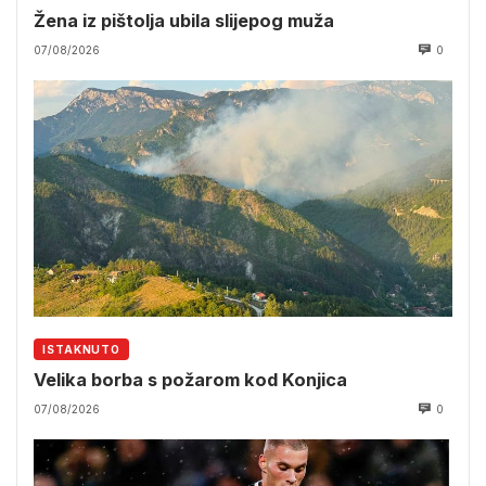
Žena iz pištolja ubila slijepog muža
07/08/2026
0
ISTAKNUTO
Velika borba s požarom kod Konjica
07/08/2026
0