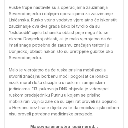
Ruske trupe nastavile su s operacijama zauzimanja
Severodonjecka i daljnjim operacijama za zauzimanje
Lisičanska. Rusko vojno vodstvo vjerojatno će iskoristiti
zauzimanje ova dva grada kako bi tvrdilo da su
“oslobodili” cijelu Luhansku oblast prije nego što se
okrenu Donjeckoj oblasti, ali je malo vjerojatno da će
imati snage potrebne da zauzmu značajan teritorij u
Donjeckoj oblasti nakon što su pretrpjele gubitke oko
Severodonjecka.
Malo je vjerojatno da će ruska prisilna mobilizacija
stvoriti značajnu borbenu moć i pogoršat će ionako
nizak moral i lošu disciplinu u ruskim i zamjenskim
jedinicama. 113. pukovnija DNR objavila je videoapel
ruskom predsjedniku Putinu u kojem se prisilno
mobilizirani vojnici žale da su cijeli rat proveli na bojišnici
u Hersonu bez hrane i lijekova te da mobilizacijski odbori
nisu proveli potrebne medicinske preglede.
Masovna pijanstva, opći nered…