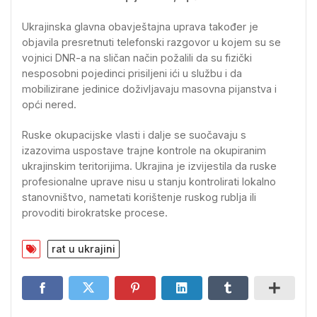
Ukrajinska glavna obavještajna uprava također je
objavila presretnuti telefonski razgovor u kojem su se
vojnici DNR-a na sličan način požalili da su fizički
nesposobni pojedinci prisiljeni ići u službu i da
mobilizirane jedinice doživljavaju masovna pijanstva i
opći nered.
Ruske okupacijske vlasti i dalje se suočavaju s
izazovima uspostave trajne kontrole na okupiranim
ukrajinskim teritorijima. Ukrajina je izvijestila da ruske
profesionalne uprave nisu u stanju kontrolirati lokalno
stanovništvo, nametati korištenje ruskog rublja ili
provoditi birokratske procese.
rat u ukrajini