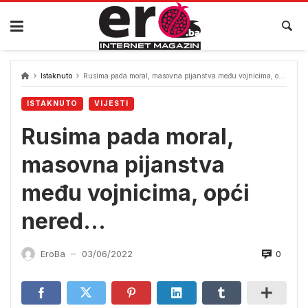
Skip
to
content
Istaknuto
Rusima pada moral, masovna pijanstva među vojnicima, opći nered…
ISTAKNUTO
VIJESTI
Rusima pada moral,
masovna pijanstva
među vojnicima, opći
nered…
0
EroBa
03/06/2022
—