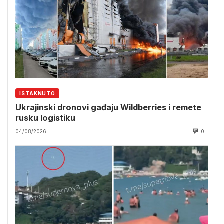
ISTAKNUTO
Ukrajinski dronovi gađaju Wildberries i remete
rusku logistiku
04/08/2026
0