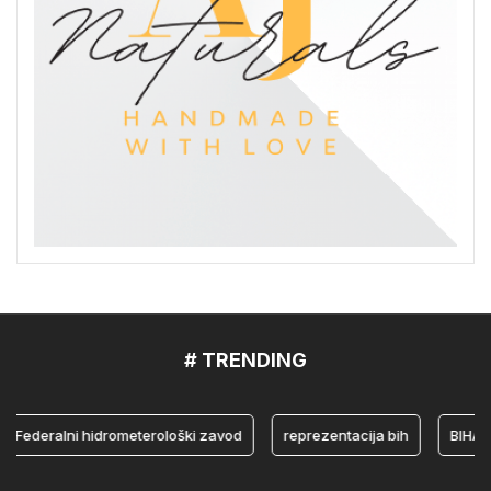
# TRENDING
ederalni hidrometerološki zavod
reprezentacija bih
BIHAMK