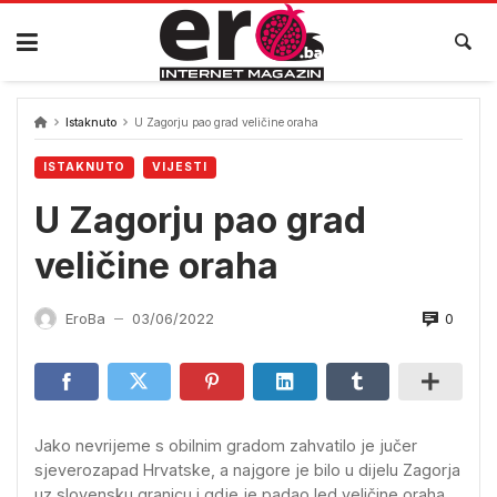
Skip
to
content
Istaknuto
U Zagorju pao grad veličine oraha
ISTAKNUTO
VIJESTI
U Zagorju pao grad
veličine oraha
0
EroBa
03/06/2022
—
Jako nevrijeme s obilnim gradom zahvatilo je jučer
sjeverozapad Hrvatske, a najgore je bilo u dijelu Zagorja
uz slovensku granicu i gdje je padao led veličine oraha.