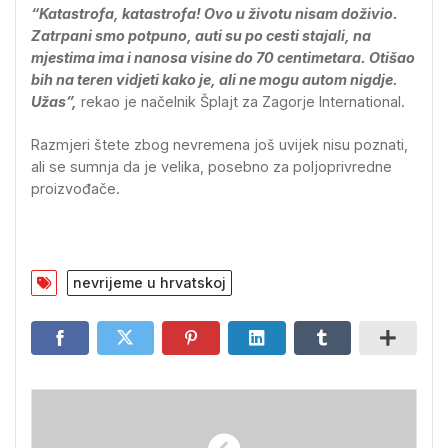
“Katastrofa, katastrofa! Ovo u životu nisam doživio.
Zatrpani smo potpuno, auti su po cesti stajali, na
mjestima ima i nanosa visine do 70 centimetara. Otišao
bih na teren vidjeti kako je, ali ne mogu autom nigdje.
Užas”,
rekao je načelnik Šplajt za Zagorje International.
Razmjeri štete zbog nevremena još uvijek nisu poznati,
ali se sumnja da je velika, posebno za poljoprivredne
proizvođače.
nevrijeme u hrvatskoj