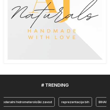
# TRENDING
deralni hidrometerološki zavod
reprezentacija bih
BIHAMK