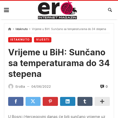
Skip
to
content
Istaknuto
Vrijeme u BiH: Sunčano sa temperaturama do 34 stepena
ISTAKNUTO
VIJESTI
Vrijeme u BiH: Sunčano
sa temperaturama do 34
stepena
0
EroBa
04/06/2022
—
U Bosni i Hercegovini danas će biti sunčano vrijeme uz