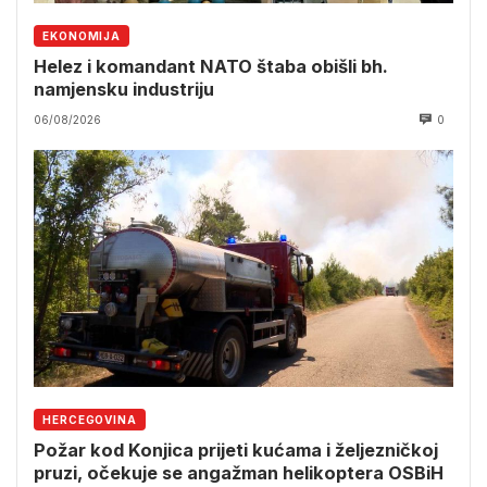
EKONOMIJA
Helez i komandant NATO štaba obišli bh.
namjensku industriju
06/08/2026
0
HERCEGOVINA
Požar kod Konjica prijeti kućama i željezničkoj
pruzi, očekuje se angažman helikoptera OSBiH