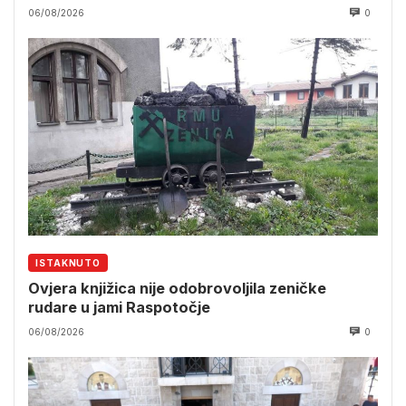
06/08/2026
0
ISTAKNUTO
Ovjera knjižica nije odobrovoljila zeničke
rudare u jami Raspotočje
06/08/2026
0