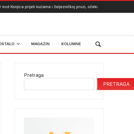
Konjica prijeti kućama i željezničkoj pruzi, očekuje se angažman heliko
OSTALO
MAGAZIN
KOLUMNE
Pretraga
PRETRAGA