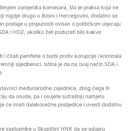
enjem zamjenika komesara, što je praksa koja ne
oji nigdje drugo u Bosni i Hercegovini, dodatno se
 postaje u ptopunosti ovisan o političkom utjecaju
A i HDZ, ukoliko želi poduzeti bilo kakve
čitati pamflete o borbi protiv korupcije i kriminala
remniji sljedbenici. Istina je da na ovaj način SDA i
e.
dstavnici međunarodne zajednice, zbog čega ih
iciju da osude, pa i osujete sutrašnju namjeru
je će imati dalekosežne posljedice i uvesti dodatnu
sve zastupnike u Skupštini HNK da se odupru