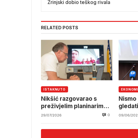
Zrinjski dobio teškog rivala
RELATED POSTS
ISTAKNUTO
EKONOM
Nikšić razgovarao s
Nismo 
preživjelim planinarima i
gledati
spasilačkim timom nakon
i gubit
0
29/07/2026
09/06/202
tragedije na Elbrusu