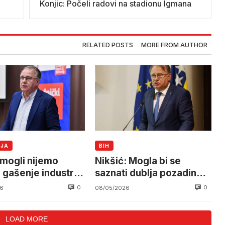
Konjic: Počeli radovi na stadionu Igmana
RELATED POSTS
MORE FROM AUTHOR
IJA
BIH
mogli nijemo
Nikšić: Mogla bi se
 gašenje industrije
saznati dublja pozadina
ak radnih mjesta
spora sa
0
0
6
08/05/2026
Elektroprivredom HB,
nije opcija dići ruke od
LOAD MORE
radnika Željezare