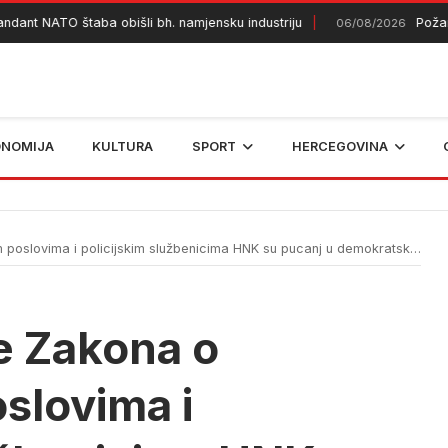
t NATO štaba obišli bh. namjensku industriju
Požar kod 
06/08/2026
ONOMIJA
KULTURA
SPORT
HERCEGOVINA
oslovima i policijskim službenicima HNK su pucanj u demokratsku državu
e Zakona o
slovima i