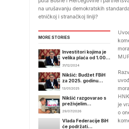
puta Bosne i Hercegovine i partnertsv
na urušavanju demokratskih standarda, s
etničkoj i stranačkoj liniji?
Uvođ
MORE STORIES
kome
moraj
Investitori kojima je
MUP-
velika plaća od 1.000
KM ne trebaju nam ni
31/12/2024
dolaziti
Razv
Nikšić: Budžet FBiH
uvođ
za 2025. godinu
stiže do kraja
mora
13/01/2025
sedmice
HNK,
Nikšić razgovarao s
preživjelim
je v
planinarima i
29/07/2026
o on
spasilačkim timom
kome
Vlada Federacije BiH
nakon tragedije na
će podržati
Elbrusu