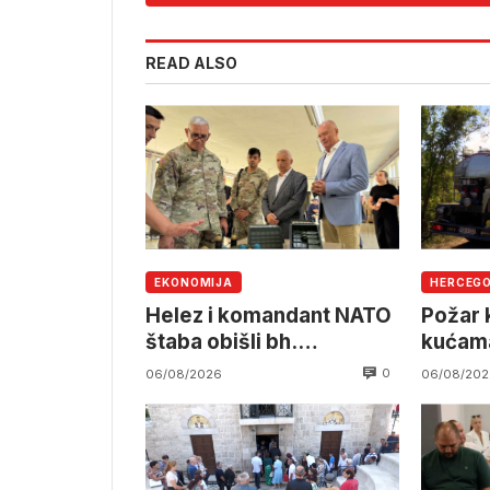
READ ALSO
EKONOMIJA
HERCEG
Helez i komandant NATO
Požar k
štaba obišli bh.
kućama
namjensku industriju
pruzi,
0
06/08/2026
06/08/202
angažm
OSBiH