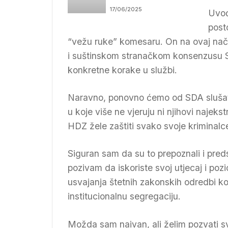
Muzaferiju u
17/06/2025
Uvođ
predstojećoj sezoni i
njen odlazak na ZOI
post
“vežu ruke” komesaru. On na ovaj način
i suštinskom stranačkom konsenzusu SD
konkretne korake u službi.
Naravno, ponovno ćemo od SDA slušati i 
u koje više ne vjeruju ni njihovi najekst
HDZ žele zaštiti svako svoje kriminalc
Siguran sam da su to prepoznali i pre
pozivam da iskoriste svoj utjecaj i poz
usvajanja štetnih zakonskih odredbi ko
institucionalnu segregaciju.
Možda sam naivan, ali želim pozvati 