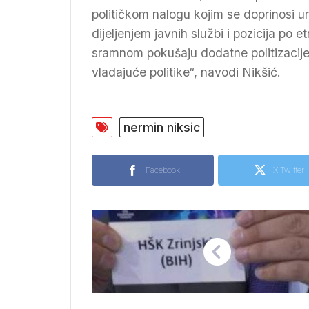
političkom nalogu kojim se doprinosi uru
dijeljenjem javnih službi i pozicija po
sramnom pokušaju dodatne politizacije p
vladajuće politike“, navodi Nikšić.
nermin niksic
Facebook
X Twitter