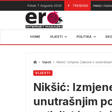
Skip
Petak 7 Augusta 2026
TRENDING
Helez i komandan
06/08/2026
to
content
HOME
VIJESTI
POLITIKA
EK
Vijesti
Nikšić: Izmjene Zakona o unutrašnjim p
VIJESTI
Nikšić: Izmjen
unutrašnjim po