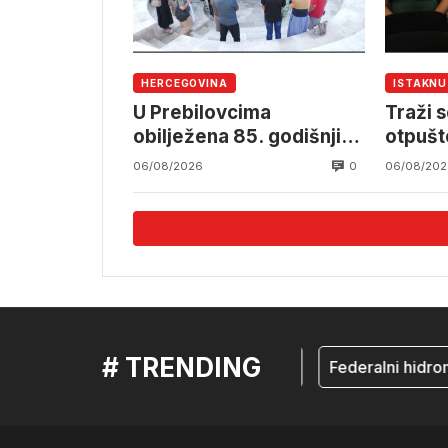
HERCEGOVINA
ISTAKN
U Prebilovcima
Traži s
obilježena 85. godišnjica
otpušt
stradanja 4.000
Komun
0
06/08/2026
06/08/202
mještana srpske
nacionalnosti
# TRENDING
mostar
Federalni hidromet