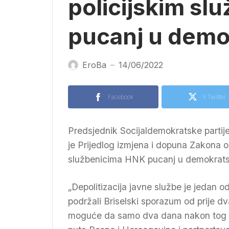
policijskim sl
pucanj u demo
EroBa
14/06/2022
—
Facebook
X Twitter
Predsjednik Socijaldemokratske parti
je Prijedlog izmjena i dopuna Zakona o
službenicima HNK pucanj u demokratsku 
„Depolitizacija javne službe je jedan o
podržali Briselski sporazum od prije dv
moguće da samo dva dana nakon tog 