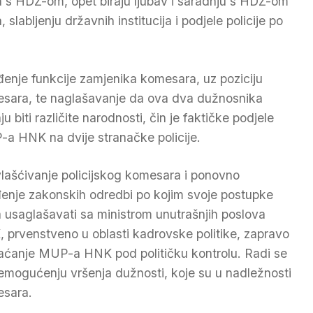
a s HDZ-om, opet biraju ljubav i saradnju s HDZ-om
labljenju državnih institucija i podjele policije po
enje funkcije zamjenika komesara, uz poziciju
sara, te naglašavanje da ova dva dužnosnika
u biti različite narodnosti, čin je faktičke podjele
a HNK na dvije stranačke policije.
lašćivanje policijskog komesara i ponovno
enje zakonskih odredbi po kojim svoje postupke
 usaglašavati sa ministrom unutrašnjih poslova
 prvenstveno u oblasti kadrovske politike, zapravo
raćanje MUP-a HNK pod političku kontrolu. Radi se
emogućenju vršenja dužnosti, koje su u nadležnosti
sara.