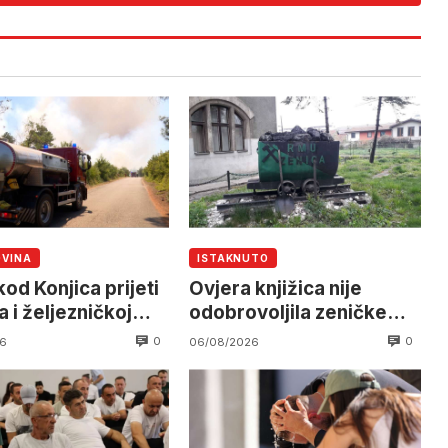
OVINA
ISTAKNUTO
od Konjica prijeti
Ovjera knjižica nije
 i željezničkoj
odobrovoljila zeničke
 očekuje se
rudare u jami Raspotočje
0
0
6
06/08/2026
an helikoptera