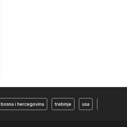
na i hercegovina
trebinje
usa
BiH ekonomija