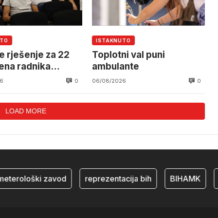
UTO
ISTAKNUTO
e rješenje za 22
Toplotni val puni
ena radnika
ambulante
alnog Mostar
0
0
6
06/08/2026
LOAD MORE
erološki zavod
reprezentacija bih
BIHAMK
bos