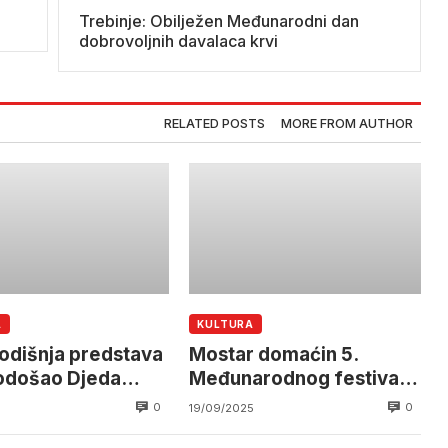
Trebinje: Obilježen Međunarodni dan
dobrovoljnih davalaca krvi
RELATED POSTS
MORE FROM AUTHOR
A
KULTURA
dišnja predstava
Mostar domaćin 5.
odošao Djeda
Međunarodnog festivala
 u Pozorištu
lutkarske umjetnosti –
0
0
19/09/2025
 Mostar
FLUM