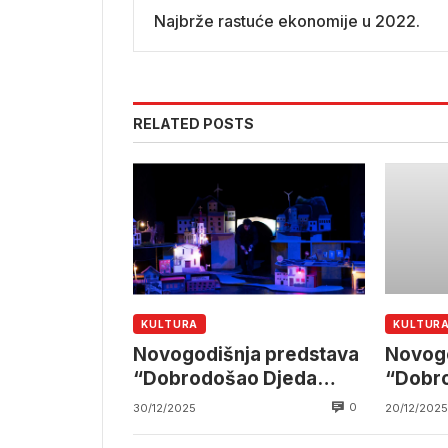
Najbrže rastuće ekonomije u 2022.
RELATED POSTS
KULTURA
KULTUR
Novogodišnja predstava
Novogo
“Dobrodošao Djeda
“Dobr
Mraze” u Pozorištu
Mraze”
0
30/12/2025
20/12/2025
lutaka Mostar
lutaka