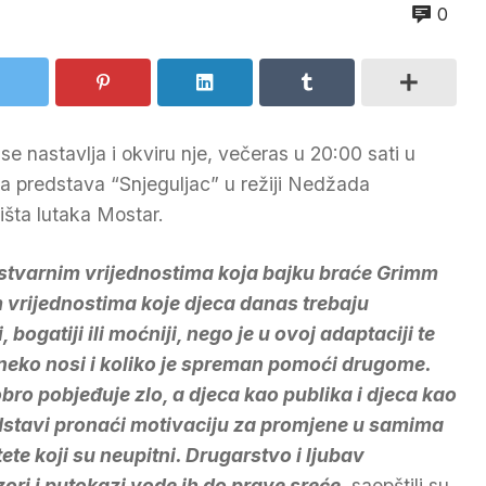
0
e nastavlja i okviru nje, večeras u 20:00 sati u
na predstava “Snjeguljac” u režiji Nedžada
išta lutaka Mostar.
 i stvarnim vrijednostima koja bajku braće Grimm
 vrijednostima koje djeca danas trebaju
, bogatiji ili moćniji, nego je u ovoj adaptaciji te
 neko nosi i koliko je spreman pomoći drugome.
bro pobjeđuje zlo, a djeca kao publika i djeca kao
dstavi pronaći motivaciju za promjene u samima
tete koji su neupitni. Drugarstvo i ljubav
zori i putokazi vode ih do prave sreće,
saopštili su