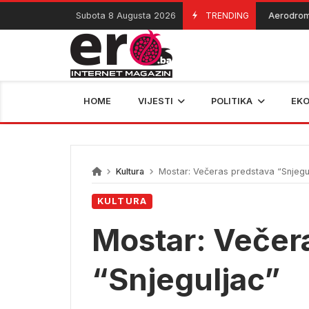
Skip
Subota 8 Augusta 2026
TRENDING
Aerodromi pr
07/08/2026
to
content
HOME
VIJESTI
POLITIKA
EK
Kultura
Mostar: Večeras predstava “Snjegu
KULTURA
Mostar: Večer
“Snjeguljac”