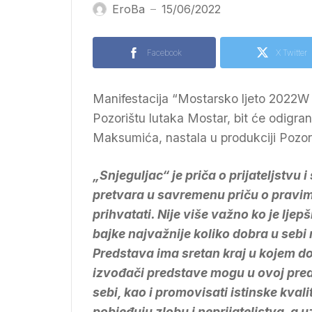
EroBa
15/06/2022
—
Facebook
X Twitter
Manifestacija “Mostarsko ljeto 2022W s
Pozorištu lutaka Mostar, bit će odigra
Maksumića, nastala u produkciji Pozor
„Snjeguljac“ je priča o prijateljstvu
pretvara u savremenu priču o pravim
prihvatati. Nije više važno ko je ljepši
bajke najvažnije koliko dobra u sebi
Predstava ima sretan kraj u kojem do
izvođači predstave mogu u ovoj pre
sebi, kao i promovisati istinske kvali
pobjeđuju zlobu i neprijateljstva, a u