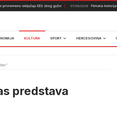
ivremeno isključuju EES zbog gužvi
Filmska historija B
07/08/2026
ONOMIJA
KULTURA
SPORT
HERCEGOVINA
ljac”
as predstava