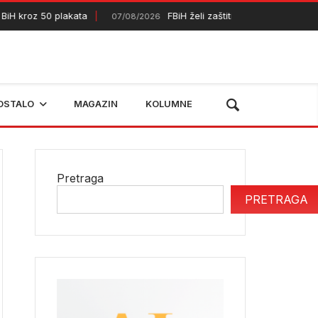
iH kroz 50 plakata
FBiH želi zaštititi dodatnih 50.000 hek
07/08/2026
OSTALO
MAGAZIN
KOLUMNE
Pretraga
PRETRAGA