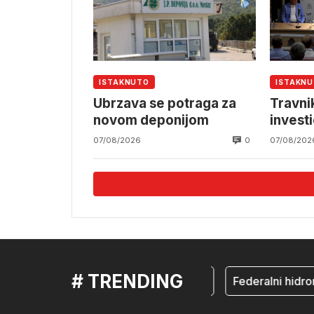
ISTAKNUTO
ISTAKN
Ubrzava se potraga za
Travnik
novom deponijom
investi
0
07/08/2026
07/08/202
# TRENDING
mostar
Federalni hidrom