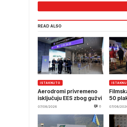
READ ALSO
ISTAKNUTO
ISTAKN
Aerodromi privremeno
Filmska
isključuju EES zbog gužvi
50 pla
0
07/08/2026
07/08/202