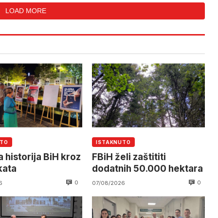
LOAD MORE
UTO
ISTAKNUTO
 historija BiH kroz
FBiH želi zaštititi
kata
dodatnih 50.000 hektara
0
0
6
07/08/2026