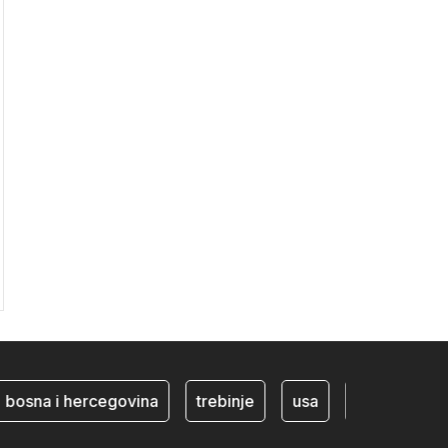
osna i hercegovina
trebinje
usa
BiH ekonomija