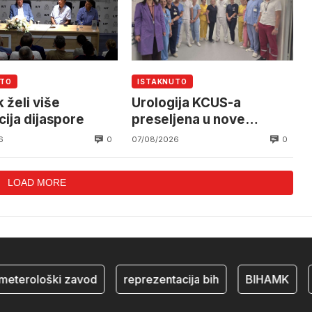
UTO
ISTAKNUTO
 želi više
Urologija KCUS-a
cija dijaspore
preseljena u nove
prostorije
0
0
6
07/08/2026
LOAD MORE
eterološki zavod
reprezentacija bih
BIHAMK
b