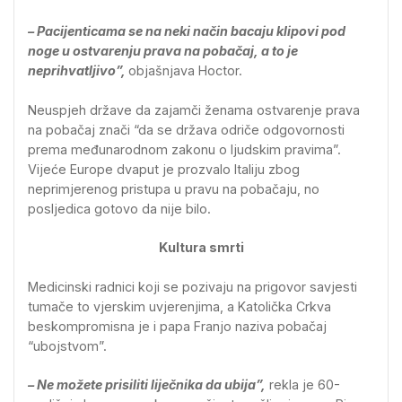
– Pacijenticama se na neki način bacaju klipovi pod
noge u ostvarenju prava na pobačaj, a to je
neprihvatljivo”,
objašnjava Hoctor.
Neuspjeh države da zajamči ženama ostvarenje prava
na pobačaj znači “da se država odriče odgovornosti
prema međunarodnom zakonu o ljudskim pravima”.
Vijeće Europe dvaput je prozvalo Italiju zbog
neprimjerenog pristupa u pravu na pobačaju, no
posljedica gotovo da nije bilo.
Kultura smrti
Medicinski radnici koji se pozivaju na prigovor savjesti
tumače to vjerskim uvjerenjima, a Katolička Crkva
beskompromisna je i papa Franjo naziva pobačaj
“ubojstvom”.
– Ne možete prisiliti liječnika da ubija”,
rekla je 60-