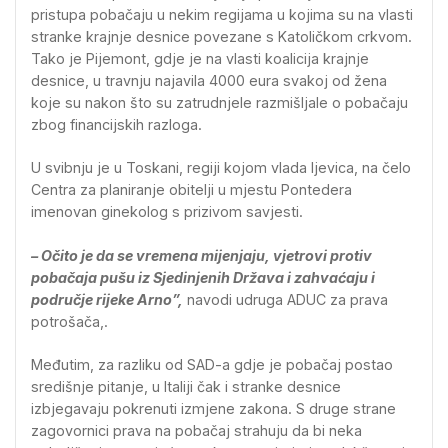
pristupa pobačaju u nekim regijama u kojima su na vlasti
stranke krajnje desnice povezane s Katoličkom crkvom.
Tako je Pijemont, gdje je na vlasti koalicija krajnje
desnice, u travnju najavila 4000 eura svakoj od žena
koje su nakon što su zatrudnjele razmišljale o pobačaju
zbog financijskih razloga.
U svibnju je u Toskani, regiji kojom vlada ljevica, na čelo
Centra za planiranje obitelji u mjestu Pontedera
imenovan ginekolog s prizivom savjesti.
– Očito je da se vremena mijenjaju, vjetrovi protiv
pobačaja pušu iz Sjedinjenih Država i zahvaćaju i
područje rijeke Arno”,
navodi udruga ADUC za prava
potrošača,.
Međutim, za razliku od SAD-a gdje je pobačaj postao
središnje pitanje, u Italiji čak i stranke desnice
izbjegavaju pokrenuti izmjene zakona. S druge strane
zagovornici prava na pobačaj strahuju da bi neka