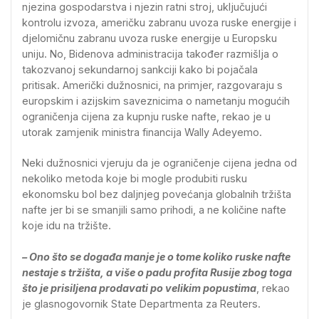
njezina gospodarstva i njezin ratni stroj, uključujući
kontrolu izvoza, američku zabranu uvoza ruske energije i
djelomičnu zabranu uvoza ruske energije u Europsku
uniju. No, Bidenova administracija također razmišlja o
takozvanoj sekundarnoj sankciji kako bi pojačala
pritisak. Američki dužnosnici, na primjer, razgovaraju s
europskim i azijskim saveznicima o nametanju mogućih
ograničenja cijena za kupnju ruske nafte, rekao je u
utorak zamjenik ministra financija Wally Adeyemo.
Neki dužnosnici vjeruju da je ograničenje cijena jedna od
nekoliko metoda koje bi mogle produbiti rusku
ekonomsku bol bez daljnjeg povećanja globalnih tržišta
nafte jer bi se smanjili samo prihodi, a ne količine nafte
koje idu na tržište.
– Ono što se događa manje je o tome koliko ruske nafte
nestaje s tržišta, a više o padu profita Rusije zbog toga
što je prisiljena prodavati po velikim popustima
, rekao
je glasnogovornik State Departmenta za Reuters.