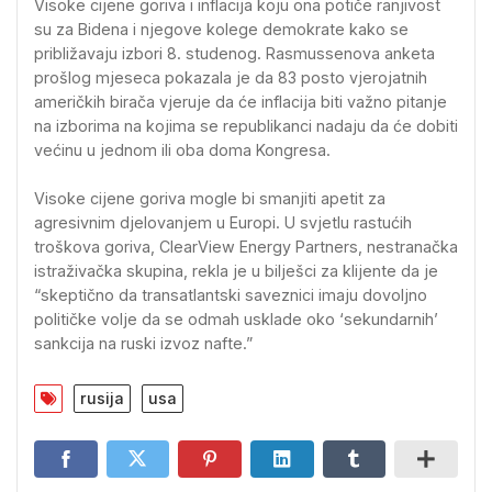
Visoke cijene goriva i inflacija koju ona potiče ranjivost
su za Bidena i njegove kolege demokrate kako se
približavaju izbori 8. studenog. Rasmussenova anketa
prošlog mjeseca pokazala je da 83 posto vjerojatnih
američkih birača vjeruje da će inflacija biti važno pitanje
na izborima na kojima se republikanci nadaju da će dobiti
većinu u jednom ili oba doma Kongresa.
Visoke cijene goriva mogle bi smanjiti apetit za
agresivnim djelovanjem u Europi. U svjetlu rastućih
troškova goriva, ClearView Energy Partners, nestranačka
istraživačka skupina, rekla je u bilješci za klijente da je
“skeptično da transatlantski saveznici imaju dovoljno
političke volje da se odmah usklade oko ‘sekundarnih’
sankcija na ruski izvoz nafte.”
rusija
usa