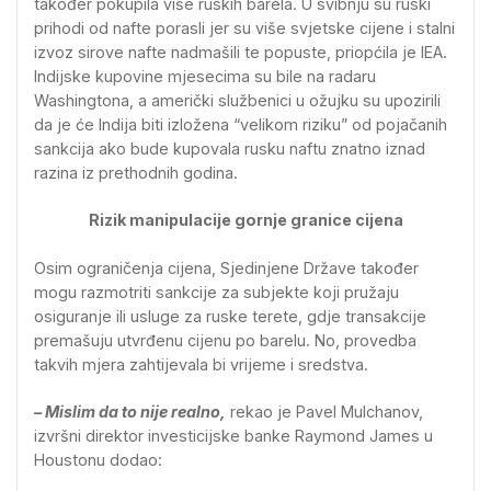
također pokupila više ruskih barela. U svibnju su ruski
prihodi od nafte porasli jer su više svjetske cijene i stalni
izvoz sirove nafte nadmašili te popuste, priopćila je IEA.
Indijske kupovine mjesecima su bile na radaru
Washingtona, a američki službenici u ožujku su upozirili
da je će Indija biti izložena “velikom riziku” od pojačanih
sankcija ako bude kupovala rusku naftu znatno iznad
razina iz prethodnih godina.
Rizik manipulacije gornje granice cijena
Osim ograničenja cijena, Sjedinjene Države također
mogu razmotriti sankcije za subjekte koji pružaju
osiguranje ili usluge za ruske terete, gdje transakcije
premašuju utvrđenu cijenu po barelu. No, provedba
takvih mjera zahtijevala bi vrijeme i sredstva.
– Mislim da to nije realno,
rekao je Pavel Mulchanov,
izvršni direktor investicijske banke Raymond James u
Houstonu dodao: