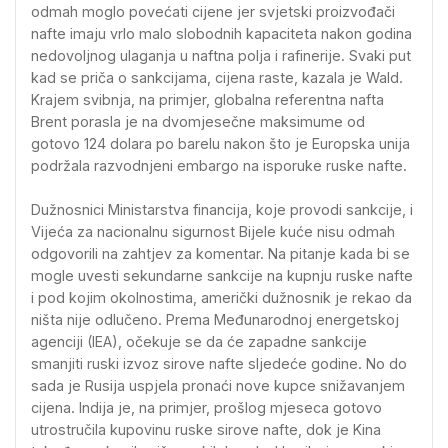
odmah moglo povećati cijene jer svjetski proizvođači
nafte imaju vrlo malo slobodnih kapaciteta nakon godina
nedovoljnog ulaganja u naftna polja i rafinerije. Svaki put
kad se priča o sankcijama, cijena raste, kazala je Wald.
Krajem svibnja, na primjer, globalna referentna nafta
Brent porasla je na dvomjesečne maksimume od
gotovo 124 dolara po barelu nakon što je Europska unija
podržala razvodnjeni embargo na isporuke ruske nafte.
Dužnosnici Ministarstva financija, koje provodi sankcije, i
Vijeća za nacionalnu sigurnost Bijele kuće nisu odmah
odgovorili na zahtjev za komentar. Na pitanje kada bi se
mogle uvesti sekundarne sankcije na kupnju ruske nafte
i pod kojim okolnostima, američki dužnosnik je rekao da
ništa nije odlučeno. Prema Međunarodnoj energetskoj
agenciji (IEA), očekuje se da će zapadne sankcije
smanjiti ruski izvoz sirove nafte sljedeće godine. No do
sada je Rusija uspjela pronaći nove kupce snižavanjem
cijena. Indija je, na primjer, prošlog mjeseca gotovo
utrostručila kupovinu ruske sirove nafte, dok je Kina