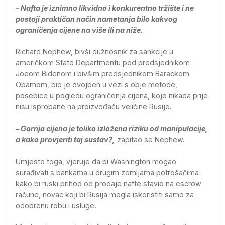
– Nafta je iznimno likvidno i konkurentno tržište i ne
postoji praktičan način nametanja bilo kakvog
ograničenja cijene na više ili na niže.
Richard Nephew, bivši dužnosnik za sankcije u
američkom State Departmentu pod predsjednikom
Joeom Bidenom i bivšim predsjednikom Barackom
Obamom, bio je dvojben u vezi s obje metode,
posebice u pogledu ograničenja cijena, koje nikada prije
nisu isprobane na proizvođaču veličine Rusije.
– Gornja cijena je toliko izložena riziku od manipulacije,
a kako provjeriti taj sustav?,
zapitao se Nephew.
Umjesto toga, vjeruje da bi Washington mogao
surađivati ​​s bankama u drugim zemljama potrošačima
kako bi ruski prihod od prodaje nafte stavio na escrow
račune, novac koji bi Rusija mogla iskoristiti samo za
odobrenu robu i usluge.