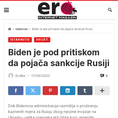
Skip
to
content
Istaknuto
Biden je pod pritiskom da pojača sankcije Rusiji
ISTAKNUTO
SVIJET
Biden je pod pritiskom
da pojača sankcije Rusiji
0
EroBa
17/06/2022
—
Dok Bidenova administracija razmišlja o proširenju
kaznenih mjera za Rusiju zbog njezine invazije na
Ukrajinu, velika prepreka leži bliže kući: američki