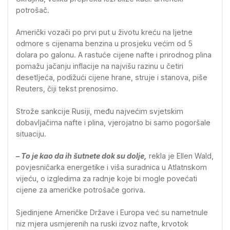
potrošač.
Američki vozači po prvi put u životu kreću na ljetne
odmore s cijenama benzina u prosjeku većim od 5
dolara po galonu. A rastuće cijene nafte i prirodnog plina
pomažu jačanju inflacije na najvišu razinu u četiri
desetljeća, podižući cijene hrane, struje i stanova, piše
Reuters, čiji tekst prenosimo.
Strože sankcije Rusiji, među najvećim svjetskim
dobavljačima nafte i plina, vjerojatno bi samo pogoršale
situaciju.
– To je kao da ih šutnete dok su dolje,
rekla je Ellen Wald,
povjesničarka energetike i viša suradnica u Atlatnskom
vijeću, o izgledima za radnje koje bi mogle povećati
cijene za američke potrošače goriva.
Sjedinjene Američke Države i Europa već su nametnule
niz mjera usmjerenih na ruski izvoz nafte, krvotok