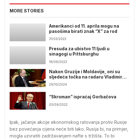
MORE STORIES
Amerikanci od 11. aprila mogu na
pasošima birati znak “X” za rod
31/03/2022
Presuda za ubistvo 11 ljudi u
sinagogi u Pittsburghu
18/06/2023
Nakon Gruzije i Moldavije, oni su
sljedeća točka na radaru Vladimira
Putina
29/10/2024
“Skroman” ispraćaj Gorbačova
03/09/2022
Ipak, jačanje akcije ekonomskog ratovanja protiv Rusije
bez povećanja cijena neće biti lako. Rusija bi, na primjer,
mogla uzvratiti zadržavanjem nafte s tržišta. To bi