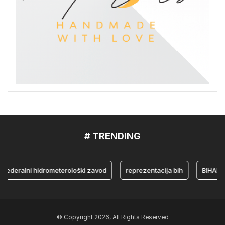
# TRENDING
eralni hidrometerološki zavod
reprezentacija bih
BIHAMK
© Copyright 2026, All Rights Reserved