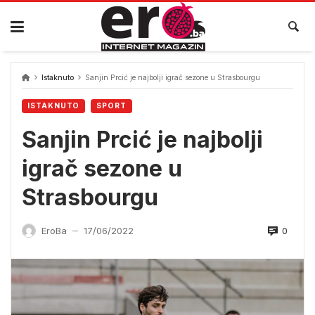
Skip
to
content
Istaknuto
Sanjin Prcić je najbolji igrač sezone u Strasbourgu
ISTAKNUTO
SPORT
Sanjin Prcić je najbolji
igrač sezone u
Strasbourgu
0
EroBa
17/06/2022
—