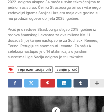
2022. odigrao ukupno 34 meča u svim takmičenjima te
jednom asistirao. Čelnici Strasbourga bili su i više nego
zadovoljni igrama Sanjina i krajem maja ove godine su
mu produžili ugovor do ljeta 2025. godine.
Prcić je u redove Strasbourga stigao 2019. godine iz
redova španskog Levantea za dva miliona KM. U
dosadašnjoj karijeri nastupao je za Sochaux, Rennes,
Torino, Perugiju te spomenuti Levante. Za našu A
selekciju nastupio je u 14 utakmica, a u junskim
susretima Lige Nacija odigrao je tri utakmice.
reprezentacija bih
sanjin prcić