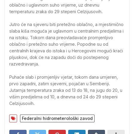
oblačno i uglavnom suho vrijeme, uz dnevnu
temperaturu zraka do 29 stepeni Celzijusovih.
Jutro će na sjeveru biti pretežno oblačno, a mjestimično
slaba kiša moguća je uglavnom u centralnim predjelima i
na istoku. Tokom dana preovladavaće promjenljivo
oblačno i pretežno suho vrijeme. Popodne su od
centralnih krajeva do istoka i u Hercegovini mogući kraći
pljuskovi, dok će na zapadu doći do postepenog
razvedravanja.
Puhaće slab i promjenljiv vjetar, tokom dana umjeren,
prvo zapadni, zatim sjeverni, pojačan u Semberiji.
Jutarnja temperatura zraka od 13 do 18, na jugu do 20, u
višim predjelima od 10, a dnevna od 24 do 29 stepeni
Celzijusovih.
Federalni hidrometerološki zavod