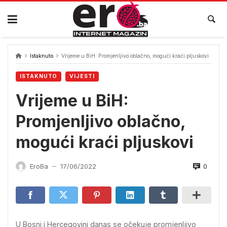
Skip
to
content
Istaknuto
Vrijeme u BiH: Promjenljivo oblačno, mogući kraći pljuskovi
ISTAKNUTO
VIJESTI
Vrijeme u BiH:
Promjenljivo oblačno,
mogući kraći pljuskovi
0
EroBa
17/06/2022
—
U Bosni i Hercegovini danas se očekuje promjenljivo