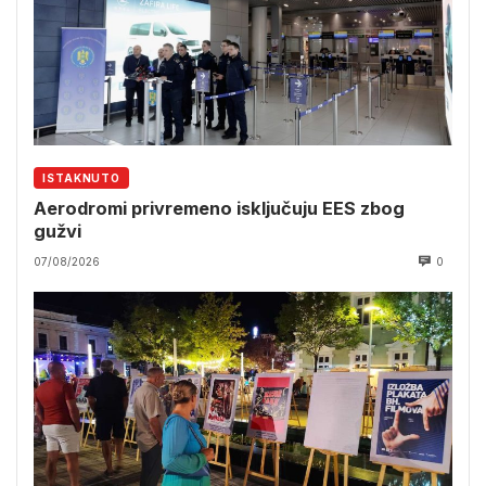
ISTAKNUTO
Aerodromi privremeno isključuju EES zbog
gužvi
07/08/2026
0