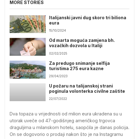
MORE STORIES
Italijanski javni dug skoro tri biliona
eura
15/10/2024
Od marta moguća zamjena bh.
vozačkih dozvola u Italiji
02/02/2025
Za predugo snimanje selfija
turistima 275 eura kazne
29/04/2023
U požaru na talijanskoj strani
poginula volonterka civilne zaštite
22/07/2022
Dva topaza u vrijednosti od milion eura ukradena su u
utorak uveče od 47-godišnjeg američkog trgovca
draguljima u milanskom hotelu, saopćila je danas policija.
On se dogovorio o prodaji nakon što je na Instagramu