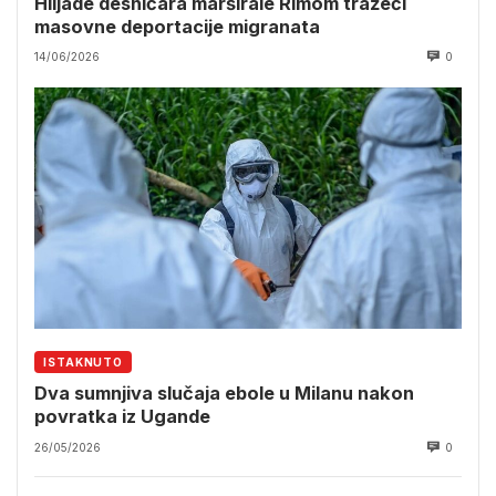
Hiljade desničara marširale Rimom tražeći
masovne deportacije migranata
14/06/2026
0
ISTAKNUTO
Dva sumnjiva slučaja ebole u Milanu nakon
povratka iz Ugande
26/05/2026
0