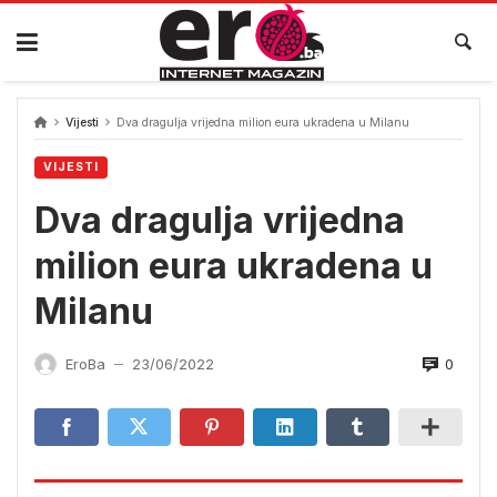
Skip
to
content
Vijesti
Dva dragulja vrijedna milion eura ukradena u Milanu
VIJESTI
Dva dragulja vrijedna
milion eura ukradena u
Milanu
0
EroBa
23/06/2022
—