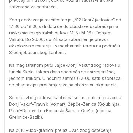
preticajnom trakom, dok su vozna i zaustavna traka
zatvorene za saobraćaj.
Zbog održavanja manifestacije „512 Dani Ajvatovice“ od
17:30 do 18:30 sati doći će do obustave saobraćaja na
raskrsnici magistralnih puteva M-5 i M-16 u Donjem
Vakufu. Do 26.06. do 24 sata zabranjen je prevoz
eksplozivnih materija i vangabaritnih tereta na području
Srednjobosanskog kantona.
Na magistralnom putu Jajce-Donji Vakuf zbog radova u
tunelu Skela, tokom dana saobraća se naizmjenično,
jednom trakom. U noćnim satima (22-06 sati) saobraćaj
se obustavlja i preusmjerava na obilaznicu oko tunela.
Sporije, zbog radova, saobraća se i na putnim pravcima:
Donji Vakuf-Travnik (Komar), Žepče-Zenica (Golubinja),
Ripač-Dubovsko i Bosanski Šamac-Orašje (dionica
Grebnice-Bazik).
Na putu Rudo-granični prelaz Uvac zbog oštećenja