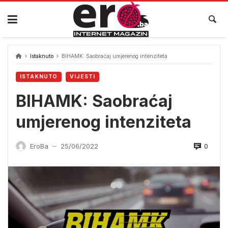
Skip
to
content
Istaknuto
BIHAMK: Saobraćaj umjerenog intenziteta
ISTAKNUTO
VIJESTI
BIHAMK: Saobraćaj
umjerenog intenziteta
0
EroBa
25/06/2022
—