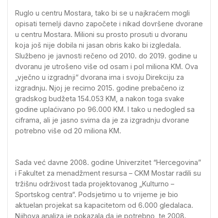
Ruglo u centru Mostara, tako bi se u najkraćem mogli
opisati temelji davno započete i nikad dovršene dvorane
u centru Mostara. Milioni su prosto prosuti u dvoranu
koja još nije dobila ni jasan obris kako bi izgledala.
Službeno je javnosti rečeno od 2010. do 2019. godine u
dvoranu je utrošeno više od osam i pol miliona KM. Ova
„vječno u izgradnji“ dvorana ima i svoju Direkciju za
izgradnju. Njoj je recimo 2015. godine prebačeno iz
gradskog budžeta 154.053 KM, a nakon toga svake
godine uplaćivano po 96.000 KM. I tako u nedogled sa
ciframa, ali je jasno svima da je za izgradnju dvorane
potrebno više od 20 miliona KM.
Sada već davne 2008. godine Univerzitet “Hercegovina”
i Fakultet za menadžment resursa – CKM Mostar radili su
tržišnu održivost tada projektovanog „Kulturno –
Sportskog centra“. Podsjetimo u to vrijeme je bio
aktuelan projekat sa kapacitetom od 6.000 gledalaca.
Njihova analiza je pokazala da je potrebno, te 2008.