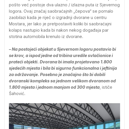
pošto već postoje dva ulazno / izlazna puta iz Sjevernog
logora. Ovaj značaj saobraćajnih „čepova“ se pomalo
zaobilazi kada je riječ o izgradnji dvorane u centru
Mostara, jer lako je pretpostaviti koliki bi saobraćajni
kolaps nastupio kada bi nakon nekog događaja par
stotina automobila krenulo iz dvorane.
– Na postojeći objekat u Sjevernom logoru postavio bi
se krov, a ispod jedne od tribina uredile svlačionice i
prateći objekti. Dvorana bi imala projetovano 1.800
sjedećih mjesta i bila bi sigurno funkcionalna i jeftinija
za održavanje. Posebno je značajno što bi dobili
dvoranski kompleks sa jednom velikom dvoranom od
1.800 mjesta i jednom manjom od 300 mjesta
, ističe
Šahović.