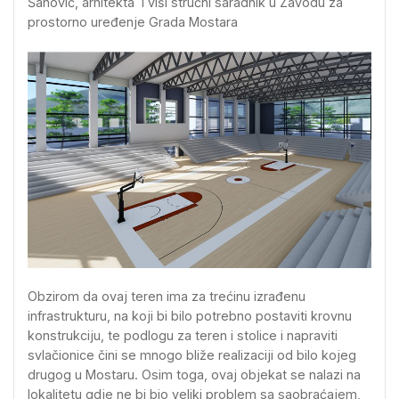
Šahović, arhitekta i viši stručni saradnik u Zavodu za
prostorno uređenje Grada Mostara
Obzirom da ovaj teren ima za trećinu izrađenu
infrastrukturu, na koji bi bilo potrebno postaviti krovnu
konstrukciju, te podlogu za teren i stolice i napraviti
svlačionice čini se mnogo bliže realizaciji od bilo kojeg
drugog u Mostaru. Osim toga, ovaj objekat se nalazi na
lokalitetu gdje ne bi bio veliki problem sa saobraćajem,