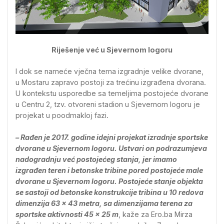
Riješenje već u Sjevernom logoru
I dok se nameće vječna tema izgradnje velike dvorane,
u Mostaru zapravo postoji za trećinu izgrađena dvorana.
U kontekstu usporedbe sa temeljima postojeće dvorane
u Centru 2, tzv. otvoreni stadion u Sjevernom logoru je
projekat u poodmakloj fazi.
– Rađen je 2017. godine idejni projekat izradnje sportske
dvorane u Sjevernom logoru. Ustvari on podrazumjeva
nadogradnju već postojećeg stanja, jer imamo
izgrađen teren i betonske tribine pored postojeće male
dvorane u Sjevernom logoru. Postojeće stanje objekta
se sastoji od betonske konstrukcije tribina u 10 redova
dimenzija 63 x 43 metra, sa dimenzijama terena za
sportske aktivnosti 45 x 25 m
, kaže za Ero.ba Mirza