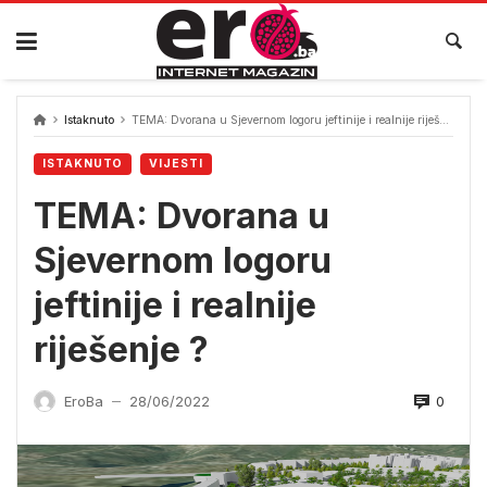
Skip
to
content
Istaknuto
TEMA: Dvorana u Sjevernom logoru jeftinije i realnije riješenje ?
ISTAKNUTO
VIJESTI
TEMA: Dvorana u
Sjevernom logoru
jeftinije i realnije
riješenje ?
0
EroBa
28/06/2022
—