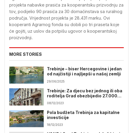
projekta nabavke prasića za kooperantsku prizvodnju za
tov, podijelio 90 prasića za 30 domaćinstava sa ruralnog
područja. Vrijednost projekta je 28.431 marku. Ovi
kooperanti Agrarnog fonda su dobili po tri praseta koje
će gojiti, uz uslov da potpišu ugovor o kooperantskoj
proizvodnji.
MORE STORIES
Trebinje – biser Hercegovine i jedan
od najčistiji i najljepši u našoj zemlji
29/06/2025
Trebinje: Za djecu bez jednog ili oba
roditelja Grad obezbijedio 27.000
KM
08/12/2023
Pola budžeta Trebinja za kapitalne
investicije
18/12/2023