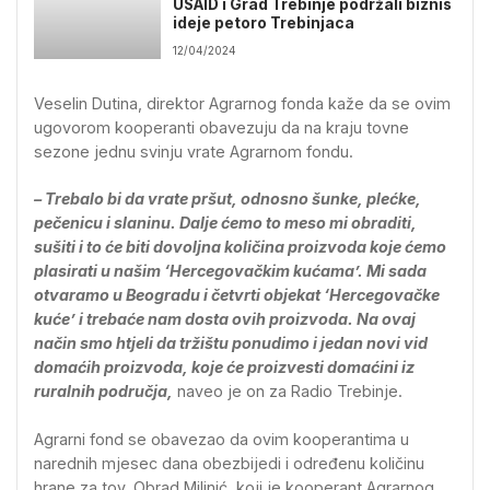
USAID i Grad Trebinje podržali biznis
ideje petoro Trebinjaca
12/04/2024
Veselin Dutina, direktor Agrarnog fonda kaže da se ovim
ugovorom kooperanti obavezuju da na kraju tovne
sezone jednu svinju vrate Agrarnom fondu.
– Trebalo bi da vrate pršut, odnosno šunke, plećke,
pečenicu i slaninu. Dalje ćemo to meso mi obraditi,
sušiti i to će biti dovoljna količina proizvoda koje ćemo
plasirati u našim ‘Hercegovačkim kućama’. Mi sada
otvaramo u Beogradu i četvrti objekat ‘Hercegovačke
kuće’ i trebaće nam dosta ovih proizvoda. Na ovaj
način smo htjeli da tržištu ponudimo i jedan novi vid
domaćih proizvoda, koje će proizvesti domaćini iz
ruralnih područja,
naveo je on za Radio Trebinje.
Agrarni fond se obavezao da ovim kooperantima u
narednih mjesec dana obezbijedi i određenu količinu
hrane za tov. Obrad Milinić, koji je kooperant Agrarnog