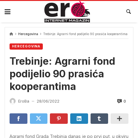
Skip
to
content
Hercegovina
Trebinje: Agrarni fond podijelio 90 prasića kooperantima
HERCEGOVINA
Trebinje: Agrarni fond
podijelio 90 prasića
kooperantima
0
EroBa
28/06/2022
—
Agrarni fond Grada Trebinja danas je po prvi put, u okviru