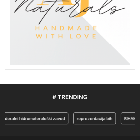
# TRENDING
ralni hidrometerološki zavod
reprezentacija bih
BIHAMK