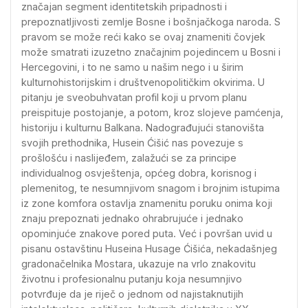
značajan segment identitetskih pripadnosti i
prepoznatljivosti zemlje Bosne i bošnjačkoga naroda. S
pravom se može reći kako se ovaj znameniti čovjek
može smatrati izuzetno značajnim pojedincem u Bosni i
Hercegovini, i to ne samo u našim nego i u širim
kulturnohistorijskim i društvenopolitičkim okvirima. U
pitanju je sveobuhvatan profil koji u prvom planu
preispituje postojanje, a potom, kroz slojeve pamćenja,
historiju i kulturnu Balkana. Nadograđujući stanovišta
svojih prethodnika, Husein Ćišić nas povezuje s
prošlošću i naslijeđem, zalažući se za principe
individualnog osvještenja, općeg dobra, korisnog i
plemenitog, te nesumnjivom snagom i brojnim istupima
iz zone komfora ostavlja znamenitu poruku onima koji
znaju prepoznati jednako ohrabrujuće i jednako
opominjuće znakove pored puta. Već i površan uvid u
pisanu ostavštinu Huseina Husage Ćišića, nekadašnjeg
gradonačelnika Mostara, ukazuje na vrlo znakovitu
životnu i profesionalnu putanju koja nesumnjivo
potvrđuje da je riječ o jednom od najistaknutijih