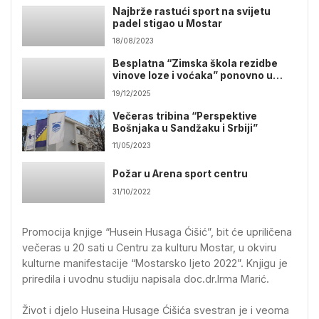
Najbrže rastući sport na svijetu
padel stigao u Mostar
18/08/2023
Besplatna “Zimska škola rezidbe
vinove loze i voćaka” ponovno u
Mostaru
19/12/2025
Večeras tribina “Perspektive
Bošnjaka u Sandžaku i Srbiji”
11/05/2023
Požar u Arena sport centru
31/10/2022
Promocija knjige “Husein Husaga Ćišić”, bit će upriličena
večeras u 20 sati u Centru za kulturu Mostar, u okviru
kulturne manifestacije “Mostarsko ljeto 2022”. Knjigu je
priredila i uvodnu studiju napisala doc.dr.Irma Marić.
Život i djelo Huseina Husage Ćišića svestran je i veoma