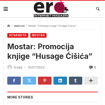
Skip
to
content
Istaknuto
Mostar: Promocija knjige “Husage Ćišića”
ISTAKNUTO
MOSTAR
Mostar: Promocija
knjige “Husage Ćišića”
0
EroBa
15/07/2022
—
MORE STORIES