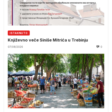
ISTAKNUTO
Književno veče Siniše Mitrića u Trebinju
07/08/2026
0