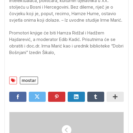
intelektualaca, političara, kulturnih djelatnika u XX.
stoljeću u Bosni i Hercegovini. Bez dileme, riječ je o
čovjeku koji je, poput, recimo, Hamze Hume, ostavio
svjetla onima koji dolaze. – Iz uvodne studije Irme Marić.
Promotori knjige će biti Hamza Ridžal i Hadžem
Hajdarević, a moderator Edib Kadić. Prisutnima će se
obratiti i doc.dr. Irma Marić kao i urednik biblioteke “Dobri
Bošnjani” Izedin Šikalo,
mostar