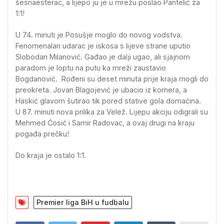
šesnaesterac, a lijepo ju je u mrežu poslao Pantelić za
1:1!
U 74. minuti je Posušje moglo do novog vodstva.
Fenomenalan udarac je iskosa s lijeve strane uputio
Slobodan Milanović. Gađao je dalji ugao, ali sjajnom
paradom je loptu na putu ka mreži zaustavio
Bogdanović. Rođeni su deset minuta prije kraja mogli do
preokreta. Jovan Blagojević je ubacio iz kornera, a
Haskić glavom šutirao tik pored stative gola domaćina.
U 87. minuti nova prilika za Velež. Lijepu akciju odigrali su
Mehmed Ćosić i Samir Radovac, a ovaj drugi na kraju
pogađa prečku!
Do kraja je ostalo 1:1.
Premier liga BiH u fudbalu