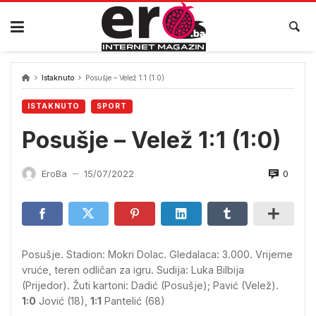
Skip
to
content
Istaknuto
Posušje – Velež 1:1 (1:0)
ISTAKNUTO
SPORT
Posušje – Velež 1:1 (1:0)
0
EroBa
15/07/2022
—
Posušje. Stadion: Mokri Dolac. Gledalaca: 3.000. Vrijeme
vruće, teren odličan za igru. Sudija: Luka Bilbija
(Prijedor). Žuti kartoni: Dadić (Posušje); Pavić (Velež).
1:0
Jović (18),
1:1
Pantelić (68)