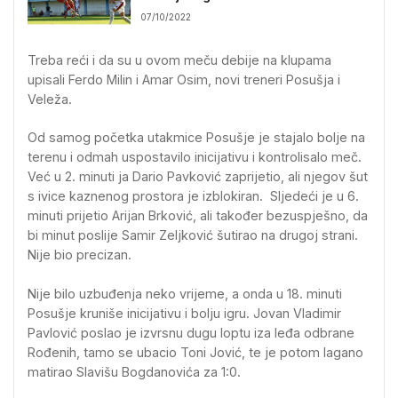
07/10/2022
Treba reći i da su u ovom meču debije na klupama
upisali Ferdo Milin i Amar Osim, novi treneri Posušja i
Veleža.
Od samog početka utakmice Posušje je stajalo bolje na
terenu i odmah uspostavilo inicijativu i kontrolisalo meč.
Već u 2. minuti ja Dario Pavković zaprijetio, ali njegov šut
s ivice kaznenog prostora je izblokiran. Sljedeći je u 6.
minuti prijetio Arijan Brković, ali također bezuspješno, da
bi minut poslije Samir Zeljković šutirao na drugoj strani.
Nije bio precizan.
Nije bilo uzbuđenja neko vrijeme, a onda u 18. minuti
Posušje kruniše inicijativu i bolju igru. Jovan Vladimir
Pavlović poslao je izvrsnu dugu loptu iza leđa odbrane
Rođenih, tamo se ubacio Toni Jović, te je potom lagano
matirao Slavišu Bogdanovića za 1:0.