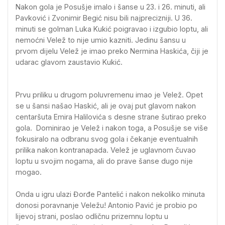
Nakon gola je Posušje imalo i šanse u 23. i 26. minuti, ali
Pavković i Zvonimir Begić nisu bili najprecizniji. U 36.
minuti se golman Luka Kukić poigravao i izgubio loptu, ali
nemoćni Velež to nije umio kazniti. Jedinu šansu u
prvom dijelu Velež je imao preko Nermina Haskića, čiji je
udarac glavom zaustavio Kukić.
Prvu priliku u drugom poluvremenu imao je Velež. Opet
se u šansi našao Haskić, ali je ovaj put glavom nakon
centaršuta Emira Halilovića s desne strane šutirao preko
gola. Dominirao je Velež i nakon toga, a Posušje se više
fokusiralo na odbranu svog gola i čekanje eventualnih
prilika nakon kontranapada. Velež je uglavnom čuvao
loptu u svojim nogama, ali do prave šanse dugo nije
mogao.
Onda u igru ulazi Đorđe Pantelić i nakon nekoliko minuta
donosi poravnanje Veležu! Antonio Pavić je probio po
lijevoj strani, poslao odličnu prizemnu loptu u