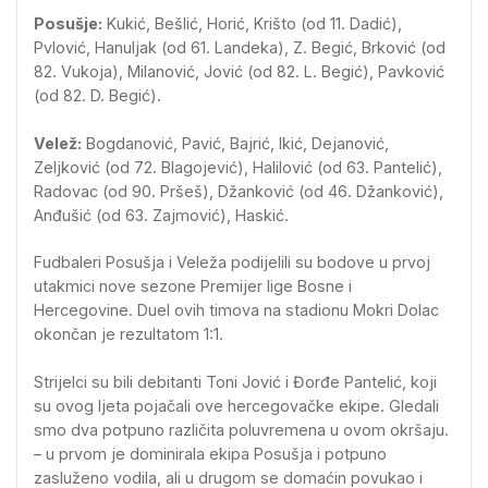
Posušje:
Kukić, Bešlić, Horić, Krišto (od 11. Dadić),
Pvlović, Hanuljak (od 61. Landeka), Z. Begić, Brković (od
82. Vukoja), Milanović, Jović (od 82. L. Begić), Pavković
(od 82. D. Begić).
Velež:
Bogdanović, Pavić, Bajrić, Ikić, Dejanović,
Zeljković (od 72. Blagojević), Halilović (od 63. Pantelić),
Radovac (od 90. Pršeš), Džanković (od 46. Džanković),
Anđušić (od 63. Zajmović), Haskić.
Fudbaleri Posušja i Veleža podijelili su bodove u prvoj
utakmici nove sezone Premijer lige Bosne i
Hercegovine. Duel ovih timova na stadionu Mokri Dolac
okončan je rezultatom 1:1.
Strijelci su bili debitanti Toni Jović i Đorđe Pantelić, koji
su ovog ljeta pojačali ove hercegovačke ekipe. Gledali
smo dva potpuno različita poluvremena u ovom okršaju.
– u prvom je dominirala ekipa Posušja i potpuno
zasluženo vodila, ali u drugom se domaćin povukao i