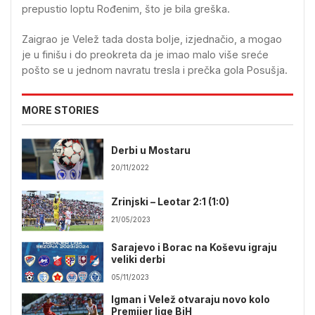
prepustio loptu Rođenim, što je bila greška.
Zaigrao je Velež tada dosta bolje, izjednačio, a mogao
je u finišu i do preokreta da je imao malo više sreće
pošto se u jednom navratu tresla i prečka gola Posušja.
MORE STORIES
Derbi u Mostaru
20/11/2022
Zrinjski – Leotar 2:1 (1:0)
21/05/2023
Sarajevo i Borac na Koševu igraju
veliki derbi
05/11/2023
Igman i Velež otvaraju novo kolo
Premijer lige BiH