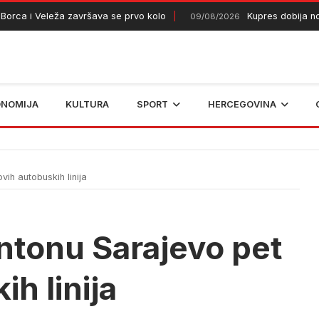
 i Veleža završava se prvo kolo
Kupres dobija novi v
09/08/2026
ONOMIJA
KULTURA
SPORT
HERCEGOVINA
ih autobuskih linija
ntonu Sarajevo pet
h linija