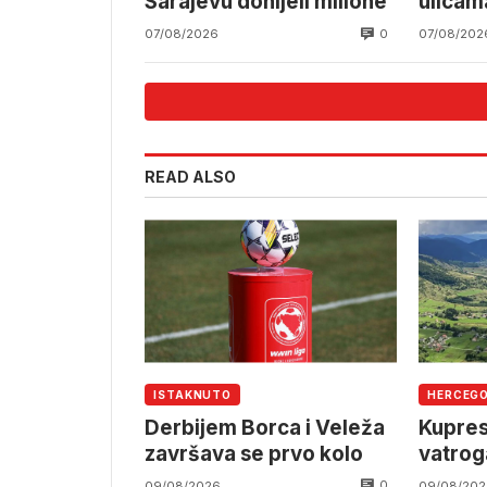
Sarajevu donijeli milione
ulicam
0
07/08/2026
07/08/202
READ ALSO
ISTAKNUTO
HERCEG
Derbijem Borca i Veleža
Kupres
završava se prvo kolo
vatrog
0
09/08/2026
09/08/202