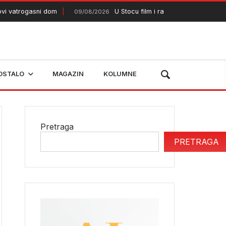
atrogasni dom
U Stocu film i razgovor o budućnosti Bre
09/08/2026
OSTALO
MAGAZIN
KOLUMNE
Pretraga
PRETRAGA