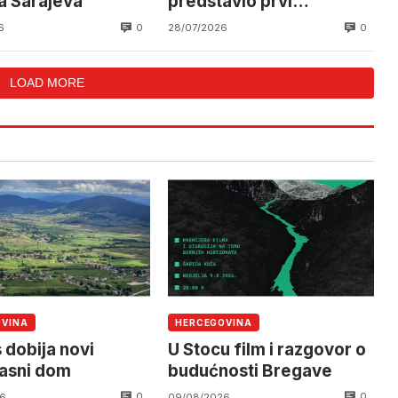
a Sarajeva
predstavio prvi
helikopter i
0
0
6
28/07/2026
Helikoptersku jedinicu
LOAD MORE
OVINA
HERCEGOVINA
 dobija novi
U Stocu film i razgovor o
asni dom
budućnosti Bregave
0
0
6
09/08/2026