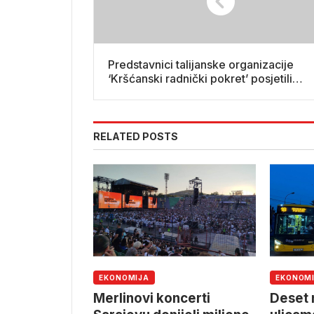
Predstavnici talijanske organizacije
‘Kršćanski radnički pokret’ posjetili
biskupa Komaricu
RELATED POSTS
EKONOMIJA
EKONOM
Merlinovi koncerti
Deset 