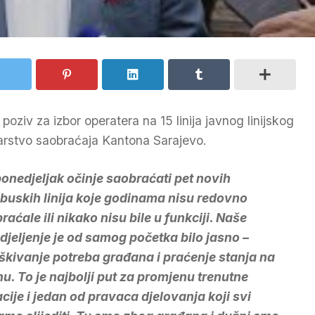
oziv za izbor operatera na 15 linija javnog linijskog
starstvo saobraćaja Kantona Sarajevo.
ponedjeljak očinje saobraćati pet novih
buskih linija koje godinama nisu redovno
raćale ili nikako nisu bile u funkciji. Naše
djeljenje je od samog početka bilo jasno –
škivanje potreba građana i praćenje stanja na
nu. To je najbolji put za promjenu trenutne
acije i jedan od pravaca djelovanja koji svi