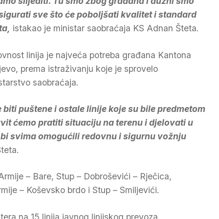
amo slijediti. Tu smo zbog građana i dužni smo
sigurati sve što će poboljšati kvalitet i standard
ta,
istakao je ministar saobraćaja KS Adnan Šteta.
vnost linija je najveća potreba građana Kantona
jevo, prema istraživanju koje je sprovelo
starstvo saobraćaja.
iti puštene i ostale linije koje su bile predmetom
t ćemo pratiti situaciju na terenu i djelovati u
bi svima omogućili redovnu i sigurnu vožnju
teta.
Armije – Bare, Stup – Dobroševići – Rječica,
mije – Koševsko brdo i Stup – Smiljevići.
era na 15 linija javnog linijskog prevoza