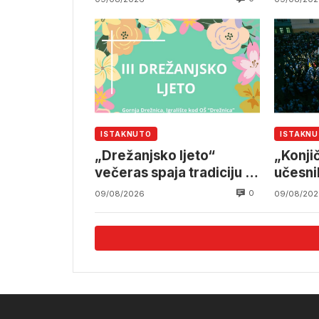
ISTAKNUTO
ISTAKN
„Drežanjsko ljeto“
„Konji
večeras spaja tradiciju i
učesni
humanost
zemalj
0
09/08/2026
09/08/202