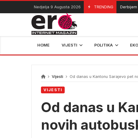
Skip
Nedjelja 9 Augusta 2026
TRENDING
Derbijem Borca
09/08/2026
to
content
HOME
VIJESTI
POLITIKA
EK
Vijesti
Od danas u Kantonu Sarajevo pet nov
VIJESTI
Od danas u Ka
novih autobuski