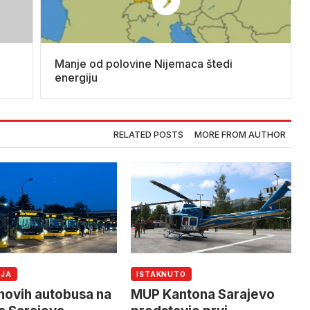
Manje od polovine Nijemaca štedi
energiju
RELATED POSTS
MORE FROM AUTHOR
IJA
ISTAKNUTO
novih autobusa na
MUP Kantona Sarajevo