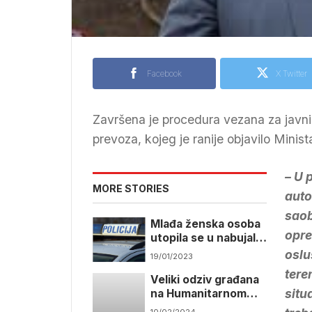
Facebook
X Twitter
Završena je procedura vezana za javni p
prevoza, kojeg je ranije objavilo Mini
– U 
MORE STORIES
auto
saob
Mlađa ženska osoba
opre
utopila se u nabujaloj
Miljacki
oslu
19/01/2023
tere
Veliki odziv građana
situ
na Humanitarnom
bazaru Pomozi.ba u
10/02/2024