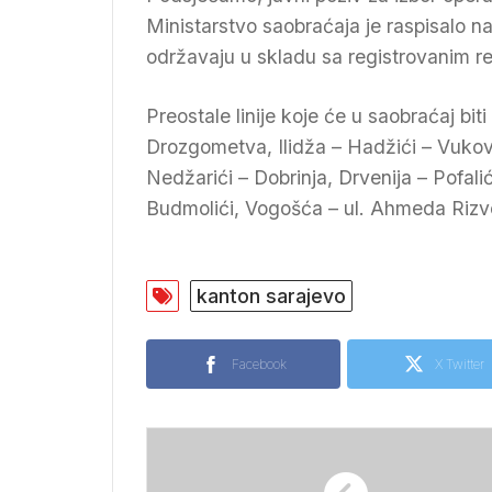
Ministarstvo saobraćaja je raspisalo na
održavaju u skladu sa registrovanim r
Preostale linije koje će u saobraćaj bi
Drozgometva, Ilidža – Hadžići – Vukovi
Nedžarići – Dobrinja, Drvenija – Pofali
Budmolići, Vogošća – ul. Ahmeda Rizv
kanton sarajevo
Facebook
X Twitter