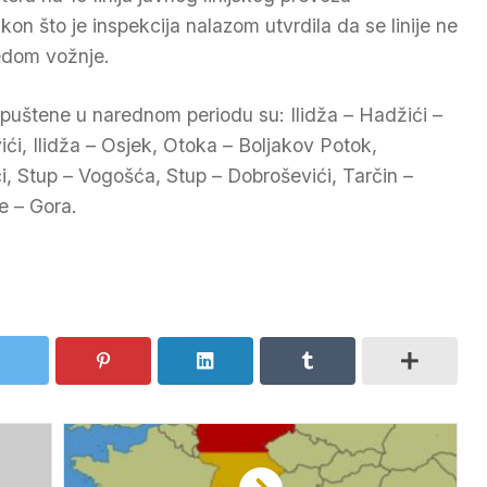
kon što je inspekcija nalazom utvrdila da se linije ne
edom vožnje.
ti puštene u narednom periodu su: Ilidža – Hadžići –
ći, Ilidža – Osjek, Otoka – Boljakov Potok,
ći, Stup – Vogošća, Stup – Dobroševići, Tarčin –
e – Gora.