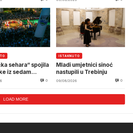
UTO
ISTAKNUTO
čka sehara“ spojila
Mladi umjetnici sinoć
ke iz sedam
nastupili u Trebinju
a
0
0
6
09/08/2026
LOAD MORE