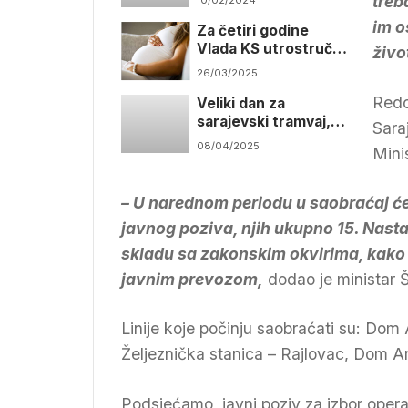
treb
Sarajevu
im o
Za četiri godine
Vlada KS utrostručila
živo
naknade podrške
26/03/2025
porodicama i znatno
Redo
Veliki dan za
povećala broj
sarajevski tramvaj,
korisnika
Sara
počelo zavarivanje
08/04/2025
Mini
šina prema Hrasnici
– U narednom periodu u saobraćaj će b
javnog poziva, njih ukupno 15. Nastavi
skladu sa zakonskim okvirima, kako 
javnim prevozom,
dodao je ministar Š
Linije koje počinju saobraćati su: Dom 
Željeznička stanica – Rajlovac, Dom Ar
Podsjećamo, javni poziv za izbor operat