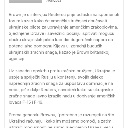
17/05/2022
Brown je u intervjuu Reutersu prije odlaska na spomenuti
forum kazao kako će američki stručnjaci obučavati
ukrajinske pilote za upravljanje američkim zrakoplovima.
Sjedinjene Države i saveznici počinju ispitivati ​​moguću
obuku ukrajinskih pilota kao dio dugoročnih napora da
potencijalno pomognu Kijevu u izgradnji budućih
ukrajinskih zračnih snaga, kazao je Brown britanskoj
agenciji
Uz zapadnu opskrbu protuzračnim oružjem, Ukrajina je
uspjela spriječiti Rusiju u korištenju svojih daleko
naprednijih zračnih snaga za uspostavu dominacije na
nebu, piše dalje Reuters, navodeći kako su ukrajinske
zračne snage javno izrazile nadu u dobivanje američkih
lovaca F-15 i F-16.
Prema generalu Brownu, “potrebno je razumjeti na što
Ukrajinci računaju i kako im možemo pomoći, a zatim
istražiti mogućnosti ne samo Sjedinjenih Država, već i