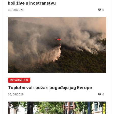
koji žive u inostranstvu
06/08/2026
0
ISTAKNUTO
Toplotni val i požari pogađaju jug Evrope
06/08/2026
0