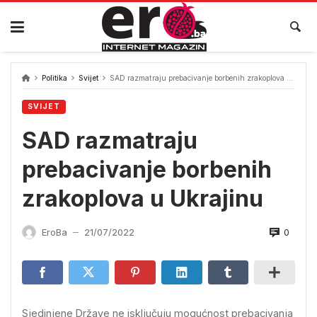
Skip
to
content
Politika
Svijet
SAD razmatraju prebacivanje borbenih zrakoplova u Ukrajinu
SVIJET
SAD razmatraju
prebacivanje borbenih
zrakoplova u Ukrajinu
0
EroBa
21/07/2022
—
Sjedinjene Države ne isključuju mogućnost prebacivanja