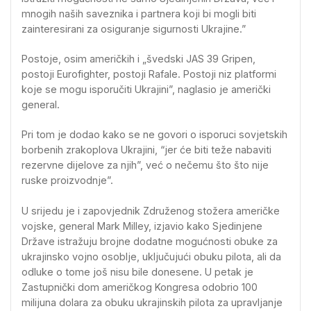
mnogih naših saveznika i partnera koji bi mogli biti
zainteresirani za osiguranje sigurnosti Ukrajine.”
Postoje, osim američkih i „švedski JAS 39 Gripen,
postoji Eurofighter, postoji Rafale. Postoji niz platformi
koje se mogu isporučiti Ukrajini”, naglasio je američki
general.
Pri tom je dodao kako se ne govori o isporuci sovjetskih
borbenih zrakoplova Ukrajini, “jer će biti teže nabaviti
rezervne dijelove za njih”, već o nečemu što što nije
ruske proizvodnje”.
U srijedu je i zapovjednik Združenog stožera američke
vojske, general Mark Milley, izjavio kako Sjedinjene
Države istražuju brojne dodatne mogućnosti obuke za
ukrajinsko vojno osoblje, uključujući obuku pilota, ali da
odluke o tome još nisu bile donesene. U petak je
Zastupnički dom američkog Kongresa odobrio 100
milijuna dolara za obuku ukrajinskih pilota za upravljanje