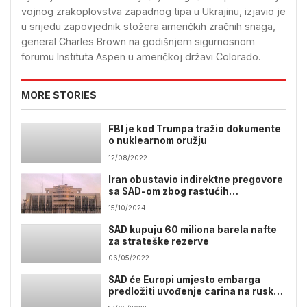
vojnog zrakoplovstva zapadnog tipa u Ukrajinu, izjavio je
u srijedu zapovjednik stožera američkih zračnih snaga,
general Charles Brown na godišnjem sigurnosnom
forumu Instituta Aspen u američkoj državi Colorado.
MORE STORIES
FBI je kod Trumpa tražio dokumente
o nuklearnom oružju
12/08/2022
Iran obustavio indirektne pregovore
sa SAD-om zbog rastućih
regionalnih tenzija
15/10/2024
SAD kupuju 60 miliona barela nafte
za strateške rezerve
06/05/2022
SAD će Europi umjesto embarga
predložiti uvođenje carina na rusku
naftu