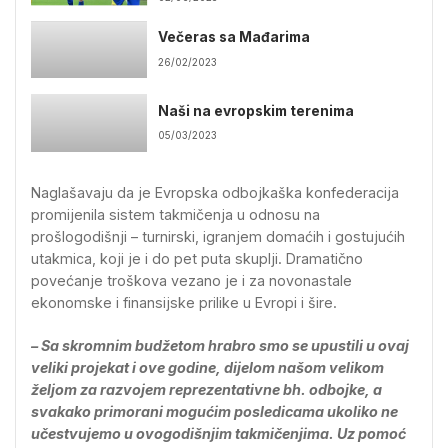
Večeras sa Mađarima
26/02/2023
Naši na evropskim terenima
05/03/2023
Naglašavaju da je Evropska odbojkaška konfederacija
promijenila sistem takmičenja u odnosu na
prošlogodišnji – turnirski, igranjem domaćih i gostujućih
utakmica, koji je i do pet puta skuplji. Dramatično
povećanje troškova vezano je i za novonastale
ekonomske i finansijske prilike u Evropi i šire.
– Sa skromnim budžetom hrabro smo se upustili u ovaj
veliki projekat i ove godine, dijelom našom velikom
željom za razvojem reprezentativne bh. odbojke, a
svakako primorani mogućim posledicama ukoliko ne
učestvujemo u ovogodišnjim takmičenjima. Uz pomoć