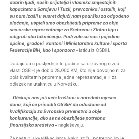
dobrih ljudi, naših prijatelja i vlasnika smještajnih
kapaciteta u Sarajevu i Tuzli, prevoznika i ostalih, koji
su nam izašli u susret dajući nam podršku za odgođeno
plaćanje, uspjeli smo obezbijediti pripreme za obje
seniorske reprezentacije za Srebrenu i Zlatnu ligu i
odigrati oba takmičenja. Podržale su nas i pojedine
općine, gradovi, kantoni i Ministarstvo kulture i sporta
Federacije BiH, kao i sponzora –
ističu iz OSBiH.
Dodaju da u posljednje tri godine sa državnog nivoa
vlasti OSBiH je dobio 28.000 KM, što nije dovoljno ni za
pola kvalitetnih priprema jedne reprezentacije ili za
odlazak na utakmicu u Norvešku.
– Očekuju nas još veći troškovi u narednih mjesec
dana, koji će prinuditi OS BiH da odustane od
kvalifikacija za Evropsko prvenstvo u obje
konkurencije, ako se ne obezbijede potrebna
finansijska sredstva –
naglašavaju.
Za nastup u kvalifikacijama, kako ističu, potrebno im je