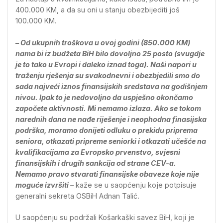
400.000 KM, a da su oni u stanju obezbijediti još
100.000 KM.
– Od ukupnih troškova u ovoj godini (850.000 KM)
nama bi iz budžeta BiH bilo dovoljno 25 posto (svugdje
je to tako u Evropi i daleko iznad toga). Naši napori u
traženju rješenja su svakodnevni i obezbjedili smo do
sada najveći iznos finansijskih sredstava na godišnjem
nivou. Ipak to je nedovoljno da uspješno okončamo
započete aktivnosti. Mi nemamo izlaza. Ako se tokom
narednih dana ne nađe riješenje i neophodna finasijska
podrška, moramo donijeti odluku o prekidu priprema
seniora, otkazati pripreme seniorki i otkazati učešće na
kvalifikacijama za Evropsko prvenstvo, svjesni
finansijskih i drugih sankcija od strane CEV-a.
Nemamo pravo stvarati finansijske obaveze koje nije
moguće izvršiti –
kaže se u saopćenju koje potpisuje
generalni sekreta OSBiH Adnan Talić.
U saopćenju su podržali Košarkaški savez BiH, koji je