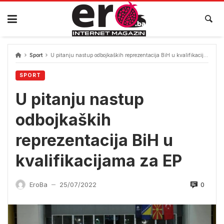
Skip
to
content
Sport
U pitanju nastup odbojkaških reprezentacija BiH u kvalifikacijama za EP
SPORT
U pitanju nastup
odbojkaških
reprezentacija BiH u
kvalifikacijama za EP
0
EroBa
25/07/2022
—