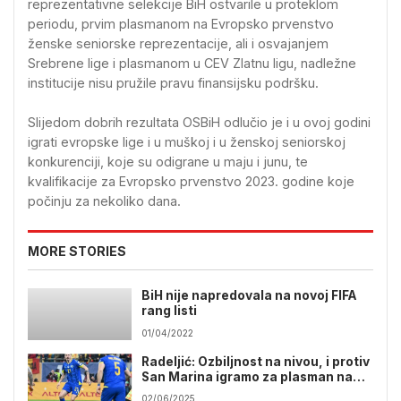
reprezentativne selekcije BiH ostvarile u proteklom
periodu, prvim plasmanom na Evropsko prvenstvo
ženske seniorske reprezentacije, ali i osvajanjem
Srebrene lige i plasmanom u CEV Zlatnu ligu, nadležne
institucije nisu pružile pravu finansijsku podršku.
Slijedom dobrih rezultata OSBiH odlučio je i u ovoj godini
igrati evropske lige i u muškoj i u ženskoj seniorskoj
konkurenciji, koje su odigrane u maju i junu, te
kvalifikacije za Evropsko prvenstvo 2023. godine koje
počinju za nekoliko dana.
MORE STORIES
BiH nije napredovala na novoj FIFA
rang listi
01/04/2022
Radeljić: Ozbiljnost na nivou, i protiv
San Marina igramo za plasman na
Svjetsko prvenstvo
02/06/2025