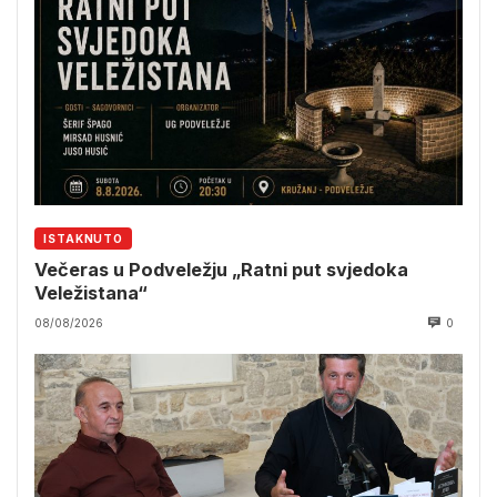
ISTAKNUTO
Večeras u Podveležju „Ratni put svjedoka
Veležistana“
08/08/2026
0