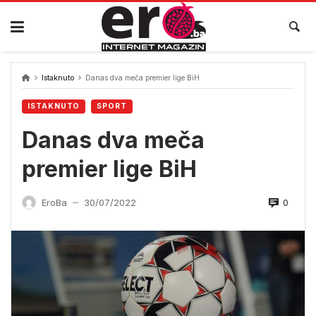
Skip
to
content
Istaknuto
Danas dva meča premier lige BiH
ISTAKNUTO
SPORT
Danas dva meča
premier lige BiH
0
EroBa
30/07/2022
—