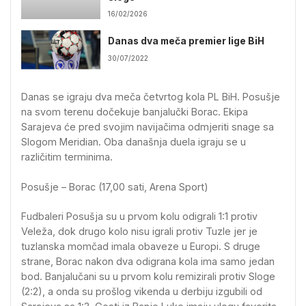
16/02/2026
Danas dva meča premier lige BiH
30/07/2022
Danas se igraju dva meča četvrtog kola PL BiH. Posušje
na svom terenu dočekuje banjalučki Borac. Ekipa
Sarajeva će pred svojim navijačima odmjeriti snage sa
Slogom Meridian. Oba današnja duela igraju se u
različitim terminima.
Posušje – Borac (17,00 sati, Arena Sport)
Fudbaleri Posušja su u prvom kolu odigrali 1:1 protiv
Veleža, dok drugo kolo nisu igrali protiv Tuzle jer je
tuzlanska momčad imala obaveze u Europi. S druge
strane, Borac nakon dva odigrana kola ima samo jedan
bod. Banjalučani su u prvom kolu remizirali protiv Sloge
(2:2), a onda su prošlog vikenda u derbiju izgubili od