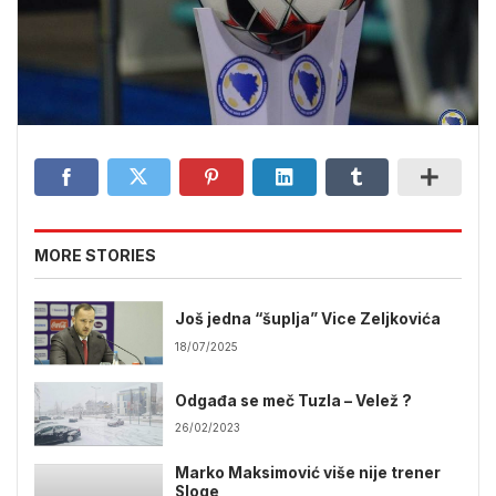
MORE STORIES
Još jedna “šuplja” Vice Zeljkovića
18/07/2025
Odgađa se meč Tuzla – Velež ?
26/02/2023
Marko Maksimović više nije trener
Sloge