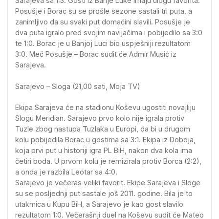
Sarajeva sa 1:3. Gosti iz Banje Luke imaju ulogu favorita.
Posušje i Borac su se prošle sezone sastali tri puta, a
zanimljivo da su svaki put domaćini slavili. Posušje je
dva puta igralo pred svojim navijačima i pobijedilo sa 3:0
te 1:0. Borac je u Banjoj Luci bio uspješniji rezultatom
3:0. Meč Posušje – Borac sudit će Admir Musić iz
Sarajeva.
Sarajevo – Sloga (21,00 sati, Moja TV)
Ekipa Sarajeva će na stadionu Koševu ugostiti novajliju
Slogu Meridian. Sarajevo prvo kolo nije igrala protiv
Tuzle zbog nastupa Tuzlaka u Europi, da bi u drugom
kolu pobijedila Borac u gostima sa 3:1. Ekipa iz Doboja,
koja prvi put u historiji igra PL BiH, nakon dva kola ima
četiri boda. U prvom kolu je remizirala protiv Borca (2:2),
a onda je razbila Leotar sa 4:0.
Sarajevo je večeras veliki favorit. Ekipe Sarajeva i Sloge
su se posljednji put sastale još 2011. godine. Bila je to
utakmica u Kupu BiH, a Sarajevo je kao gost slavilo
rezultatom 1:0. Večerašnji duel na Koševu sudit će Mateo