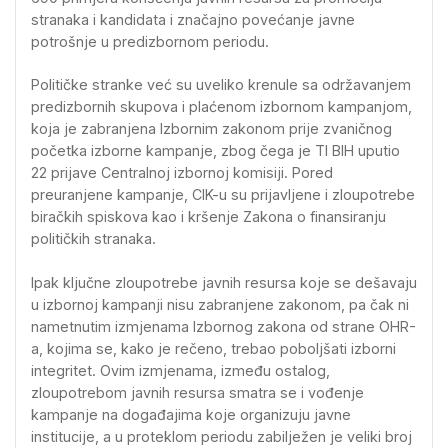
stranaka i kandidata i značajno povećanje javne
potrošnje u predizbornom periodu.
Političke stranke već su uveliko krenule sa održavanjem
predizbornih skupova i plaćenom izbornom kampanjom,
koja je zabranjena Izbornim zakonom prije zvaničnog
početka izborne kampanje, zbog čega je TI BIH uputio
22 prijave Centralnoj izbornoj komisiji. Pored
preuranjene kampanje, CIK-u su prijavljene i zloupotrebe
biračkih spiskova kao i kršenje Zakona o finansiranju
političkih stranaka.
Ipak ključne zloupotrebe javnih resursa koje se dešavaju
u izbornoj kampanji nisu zabranjene zakonom, pa čak ni
nametnutim izmjenama Izbornog zakona od strane OHR-
a, kojima se, kako je rečeno, trebao poboljšati izborni
integritet. Ovim izmjenama, između ostalog,
zloupotrebom javnih resursa smatra se i vođenje
kampanje na događajima koje organizuju javne
institucije, a u proteklom periodu zabilježen je veliki broj