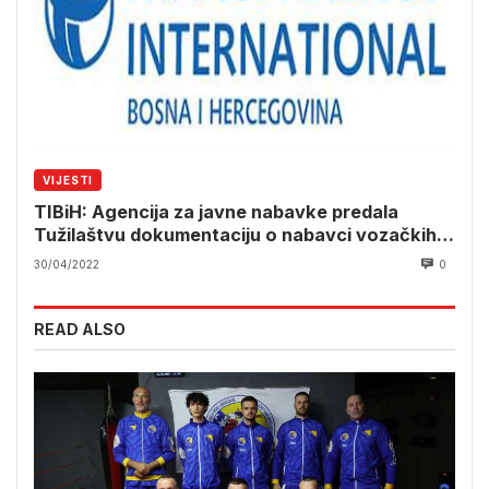
VIJESTI
TIBiH: Agencija za javne nabavke predala
Tužilaštvu dokumentaciju o nabavci vozačkih
dozvola
30/04/2022
0
READ ALSO