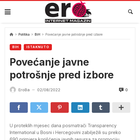
Skip
to
content
Politika
BiH
Povećanje javne potrošnje pred izbore
BIH
ISTAKNUTO
Povećanje javne
potrošnje pred izbore
0
EroBa
02/08/2022
—
U proteklih mjesec dana posmatrači Transparency
International u Bosni i Hercegovini zabilježili su preko
690 primjera korišćenja javnih resursa za promociju