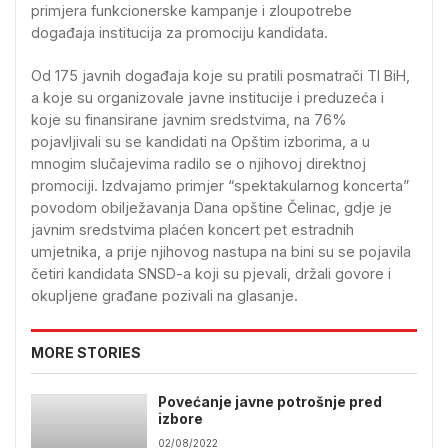
primjera funkcionerske kampanje i zloupotrebe
događaja institucija za promociju kandidata.
Od 175 javnih događaja koje su pratili posmatrači TI BiH,
a koje su organizovale javne institucije i preduzeća i
koje su finansirane javnim sredstvima, na 76%
pojavljivali su se kandidati na Opštim izborima, a u
mnogim slučajevima radilo se o njihovoj direktnoj
promociji. Izdvajamo primjer “spektakularnog koncerta”
povodom obilježavanja Dana opštine Čelinac, gdje je
javnim sredstvima plaćen koncert pet estradnih
umjetnika, a prije njihovog nastupa na bini su se pojavila
četiri kandidata SNSD-a koji su pjevali, držali govore i
okupljene građane pozivali na glasanje.
MORE STORIES
Povećanje javne potrošnje pred
izbore
02/08/2022