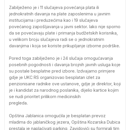
Zabilježeno je i 11 slučajeva povećanja plata ili
jednokratnih davanja na plate zaposlenima u javnim
institucijama i preduzećima kao i 19 slučajeva
povećanog zapošljavanja u javni sektor. Iako nije sporno
da se povećavaju plate i primanja budžetskih korisnika,
u velikom broju slučajeva radi se o jednokratnim
davanjima i koja se koriste prikupljanje izborne podrške.
Pored toga zabilježeno je i 24 slučaja omogućavanja
posebnih pogodnosti i davanja brojnih javnih usluga koje
su postale besplatne pred izbore. Izdvajamo primjere
gdje je UKC RS organizovao besplatan izlet za
penzionisane radnike ove ustanove, gdje je direktor, koji
je i kandidat za narodnog poslanika, dijelio kartice kojim
se nudi prioritet prilikom medicinskih
pregleda.
Opština Jablanica omogućila je besplatan prevoz
mladima do jablaničkog jezera, Opština Kozarska Dubica
prestala je naplaćivati parking, Zavidovići su formirali tim