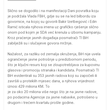
Slično se dogodilo i na manifestaciji Dani povratka koju
je podržala Vlada FBiH, gdje su se na led bilbordu iza
govornice, na kojoj su govorili Bakir Izetbegović i Edin
Ramić isticala njihova imena uz grafičko rješenje slično
onom pod kojim je SDA već krenula u izbornu kampanju.
Kroz praćenje javnih događaja posmatrači TI BiH
zabilježili su i slučajeve govora mržnje.
Nažalost, za razliku od zemalja okruženja, BiH nije uvela
ograničenje javne potrošnje u predizbornom periodu,
što je ključni resurs koji se zloupotrebljava za kupovinu
glasova i promociju stranaka i kandidata. Posmatrači TI
BiH evidentirali su 353 javnih radova koji su započeli ili
završili u proteklih mjesec dana, a njihova vrijednost
iznosi 429 miliona KM. To
je za oko 20 miliona više nego što je na javne radove,
po podacima Agencije za javne nabavke, potrošeno u
drugom i trećem kvartalu prošle godine.