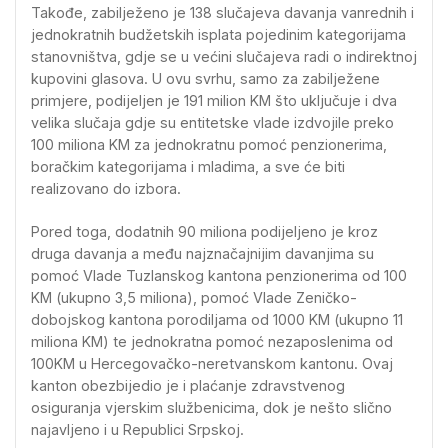
Takođe, zabilježeno je 138 slučajeva davanja vanrednih i
jednokratnih budžetskih isplata pojedinim kategorijama
stanovništva, gdje se u većini slučajeva radi o indirektnoj
kupovini glasova. U ovu svrhu, samo za zabilježene
primjere, podijeljen je 191 milion KM što uključuje i dva
velika slučaja gdje su entitetske vlade izdvojile preko
100 miliona KM za jednokratnu pomoć penzionerima,
boračkim kategorijama i mladima, a sve će biti
realizovano do izbora.
Pored toga, dodatnih 90 miliona podijeljeno je kroz
druga davanja a među najznačajnijim davanjima su
pomoć Vlade Tuzlanskog kantona penzionerima od 100
KM (ukupno 3,5 miliona), pomoć Vlade Zeničko-
dobojskog kantona porodiljama od 1000 KM (ukupno 11
miliona KM) te jednokratna pomoć nezaposlenima od
100KM u Hercegovačko-neretvanskom kantonu. Ovaj
kanton obezbijedio je i plaćanje zdravstvenog
osiguranja vjerskim službenicima, dok je nešto slično
najavljeno i u Republici Srpskoj.