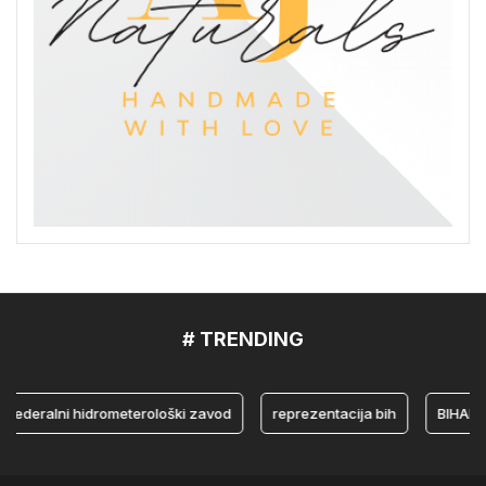
# TRENDING
eralni hidrometerološki zavod
reprezentacija bih
BIHAMK