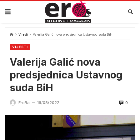
Skip
to
content
Vijesti
Valerija Galić nova predsjednica Ustavnog suda BiH
VIJESTI
Valerija Galić nova
predsjednica Ustavnog
suda BiH
0
EroBa
16/08/2022
—