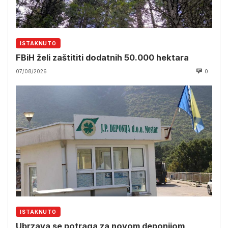
ISTAKNUTO
FBiH želi zaštititi dodatnih 50.000 hektara
07/08/2026
0
ISTAKNUTO
Ubrzava se potraga za novom deponijom