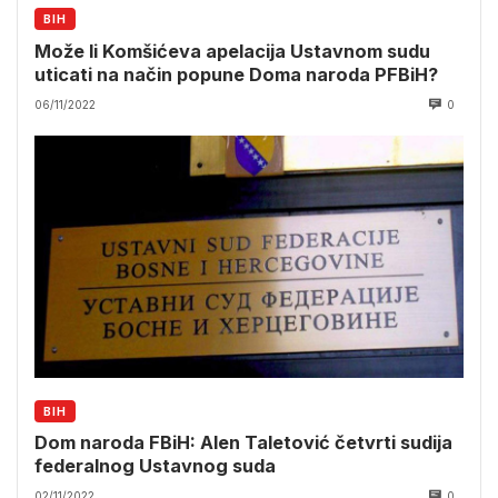
BIH
Može li Komšićeva apelacija Ustavnom sudu
uticati na način popune Doma naroda PFBiH?
06/11/2022
0
BIH
Dom naroda FBiH: Alen Taletović četvrti sudija
federalnog Ustavnog suda
02/11/2022
0