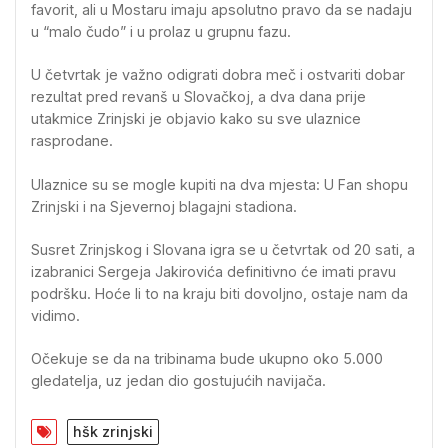
favorit, ali u Mostaru imaju apsolutno pravo da se nadaju
u “malo čudo” i u prolaz u grupnu fazu.
U četvrtak je važno odigrati dobra meč i ostvariti dobar
rezultat pred revanš u Slovačkoj, a dva dana prije
utakmice Zrinjski je objavio kako su sve ulaznice
rasprodane.
Ulaznice su se mogle kupiti na dva mjesta: U Fan shopu
Zrinjski i na Sjevernoj blagajni stadiona.
Susret Zrinjskog i Slovana igra se u četvrtak od 20 sati, a
izabranici Sergeja Jakirovića definitivno će imati pravu
podršku. Hoće li to na kraju biti dovoljno, ostaje nam da
vidimo.
Očekuje se da na tribinama bude ukupno oko 5.000
gledatelja, uz jedan dio gostujućih navijača.
hšk zrinjski