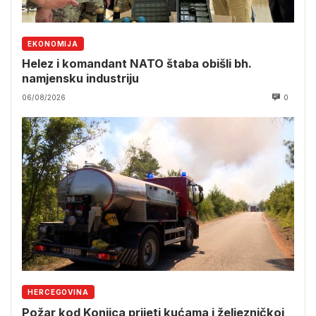
EKONOMIJA
Helez i komandant NATO štaba obišli bh.
namjensku industriju
06/08/2026
0
HERCEGOVINA
Požar kod Konjica prijeti kućama i željezničkoj