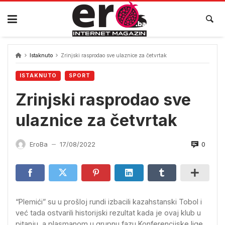
Skip
to
content
Istaknuto
Zrinjski rasprodao sve ulaznice za četvrtak
ISTAKNUTO
SPORT
Zrinjski rasprodao sve
ulaznice za četvrtak
0
EroBa
17/08/2022
—
“Plemići” su u prošloj rundi izbacili kazahstanski Tobol i
već tada ostvarili historijski rezultat kada je ovaj klub u
pitanju, a plasmanom u grupnu fazu Konferencijske lige