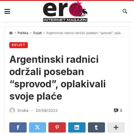
Skip
to
content
Politika
Svijet
Argentinski radnici održali poseban “sprovod”, oplakivali svoje plaće
SVIJET
Argentinski radnici
održali poseban
“sprovod”, oplakivali
svoje plaće
0
EroBa
20/08/2022
—