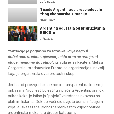
20/08/2022
Tisuće Argentinaca prosvjedovalo
zbog ekonomske situacije
18/08/2022
Argentina odustala od pridruživanja
BRICS-u
31/12/2023
“Situacija je pogubna za radnike. Prije nego li
dočekamo sredinu mjeseca, ništa nam ne ostaje od
plaće, nemamo dovoljno”,
izjavila je za Reuters Melisa
Gargarello, predstavnica Fronte za organizacije u nevolji
koja je organizirala ovaj protestni skup.
Jedan od prosvjednika je nosio transparent na kojem je
prikazana “povijest bolesti” za plaće u Argentini, grafički
prikaz kako je inflacija “pojela” vrijednost iskazanu na
platnim listama. Dok se veći dio svijeta bori s inflacijom
koja je iskazazana jednoznamenkastim vrijednostima,
argentinska muka je u drugoj kategoriji.