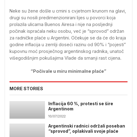
Neke su žene došle u crnini s cvjetnom krunom na glavi,
drugi su nosili predimenzionirani lijes u povorci koja
prolazila ulicama Buenos Airesa i nije na posljednji
počinak ispraćala neku osobu, već je “sprovod” održan
za radničke plaće u Argentini. Očekuje se da će do kraja
godine inflacija u zemlji doseći razinu od 90% i “pojesti”
kupovnu moć prosječnog argentinskog radnika, unatoč
višegodišnjim pokušajima Vlade da smanji rast cijena.
“Počivale u miru minimalne plaće”
MORE STORIES
Inflacija 60 %, protesti se šire
Argentinom
10/07/2022
Argentinski radnici održali poseban
“sprovod”, oplakivali svoje plaće