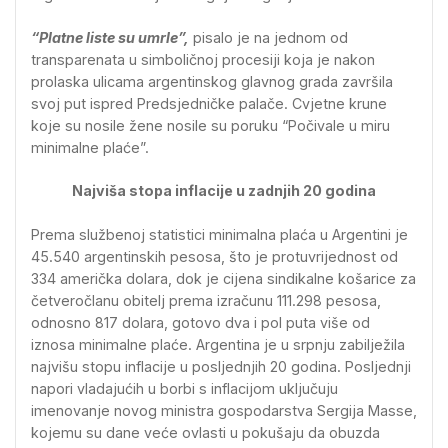
“Platne liste su umrle”,
pisalo je na jednom od
transparenata u simboličnoj procesiji koja je nakon
prolaska ulicama argentinskog glavnog grada završila
svoj put ispred Predsjedničke palače. Cvjetne krune
koje su nosile žene nosile su poruku “Počivale u miru
minimalne plaće”.
Najviša stopa inflacije u zadnjih 20 godina
Prema službenoj statistici minimalna plaća u Argentini je
45.540 argentinskih pesosa, što je protuvrijednost od
334 američka dolara, dok je cijena sindikalne košarice za
četveročlanu obitelj prema izračunu 111.298 pesosa,
odnosno 817 dolara, gotovo dva i pol puta više od
iznosa minimalne plaće. Argentina je u srpnju zabilježila
najvišu stopu inflacije u posljednjih 20 godina. Posljednji
napori vladajućih u borbi s inflacijom uključuju
imenovanje novog ministra gospodarstva Sergija Masse,
kojemu su dane veće ovlasti u pokušaju da obuzda