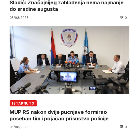
Sladić: Značajnijeg zahlađenja nema najmanje
do sredine augusta
05/08/2026
0
ISTAKNUTO
MUP RS nakon dvije pucnjave formirao
poseban tim i pojačao prisustvo policije
05/08/2026
0