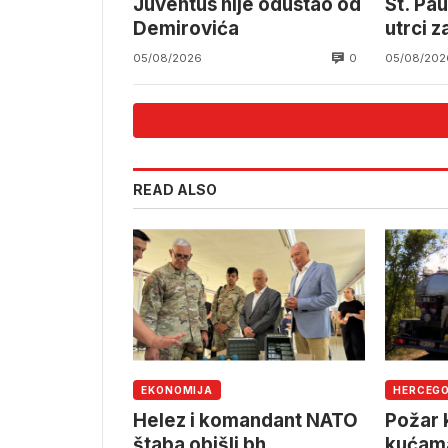
Juventus nije odustao od
St. Pau
Demirovića
utrci z
0
05/08/2026
05/08/202
READ ALSO
EKONOMIJA
HERCEG
Helez i komandant NATO
Požar k
štaba obišli bh.
kućama