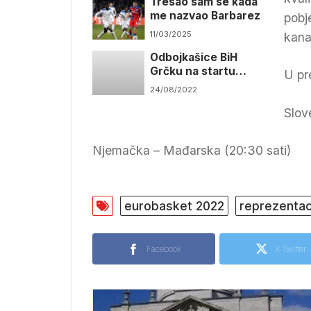
Tresao sam se kada
me nazvao Barbarez
pobj
11/03/2025
kana
Odbojkašice BiH
Grčku na startu
U pr
kvalifikacija za EP
24/08/2022
Slov
Njemačka – Mađarska (20:30 sati)
eurobasket 2022
reprezentaci
Facebook
X Twitter