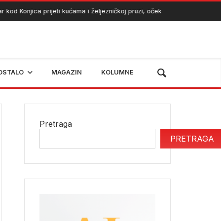
d Konjica prijeti kućama i željezničkoj pruzi, očekuje se angažman helik
OSTALO
MAGAZIN
KOLUMNE
Pretraga
PRETRAGA