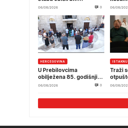
namjensku industriju
pruzi,
0
06/08/2026
06/08/202
angažm
OSBiH
HERCEGOVINA
ISTAKN
U Prebilovcima
Traži s
obilježena 85. godišnjica
otpušt
stradanja 4.000
Komun
0
06/08/2026
06/08/202
mještana srpske
nacionalnosti