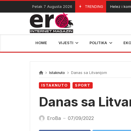
Skip
Petak 7 Augusta 2026
TRENDING
Helez i komanda
06/08/2026
to
content
HOME
VIJESTI
POLITIKA
EK
Istaknuto
Danas sa Litvanijom
ISTAKNUTO
SPORT
Danas sa Litva
EroBa
07/09/2022
—