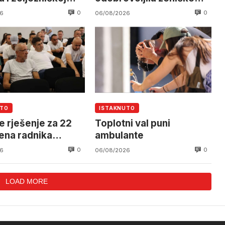
 očekuje se
rudare u jami Raspotočje
0
0
6
06/08/2026
an helikoptera
UTO
ISTAKNUTO
e rješenje za 22
Toplotni val puni
ena radnika
ambulante
alnog Mostar
0
0
6
06/08/2026
LOAD MORE