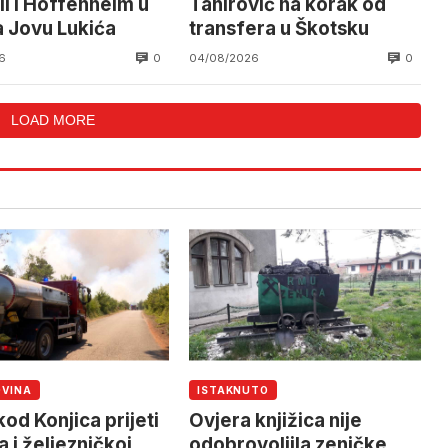
li i Hoffenheim u
Tahirović na korak od
a Jovu Lukića
transfera u Škotsku
0
0
6
04/08/2026
LOAD MORE
OVINA
ISTAKNUTO
od Konjica prijeti
Ovjera knjižica nije
 i željezničkoj
odobrovoljila zeničke