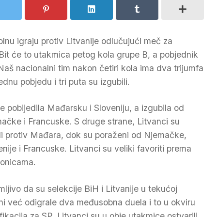
lnu igraju protiv Litvanije odlučujući meč za
Bit će to utakmica petog kola grupe B, a pobjednik
Naš nacionalni tim nakon četiri kola ima dva trijumfa
ednu pobjedu i tri puta su izgubili.
je pobijedila Mađarsku i Sloveniju, a izgubila od
ačke i Francuske. S druge strane, Litvanci su
ili protiv Mađara, dok su poraženi od Njemačke,
enije i Francuske. Litvanci su veliki favoriti prema
ionicama.
mljivo da su selekcije BiH i Litvanije u tekućoj
ni već odigrale dva međusobna duela i to u okviru
fikacija za SP. Litvanci su u obje utakmice ostvarili