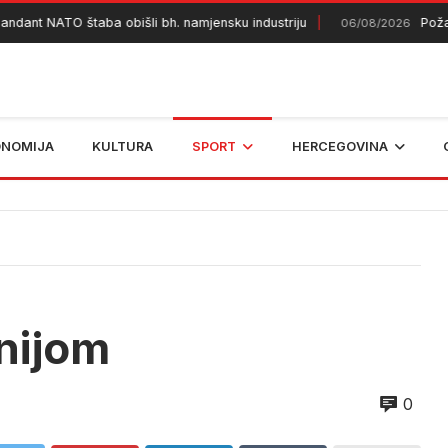
nt NATO štaba obišli bh. namjensku industriju
Požar ko
06/08/2026
ONOMIJA
KULTURA
SPORT
HERCEGOVINA
nijom
0