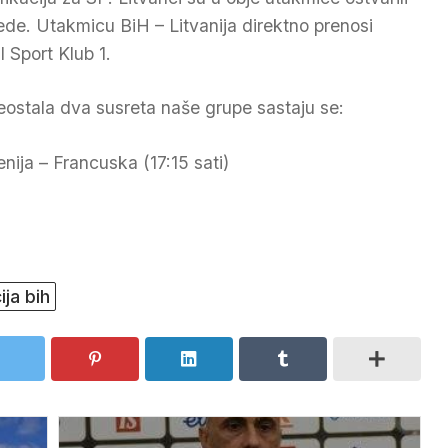
ede. Utakmicu BiH – Litvanija direktno prenosi
l Sport Klub 1.
eostala dva susreta naše grupe sastaju se:
enija – Francuska (17:15 sati)
ja bih