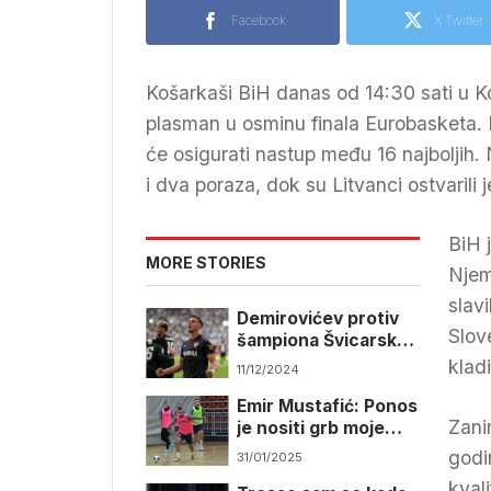
Facebook
X Twitter
Košarkaši BiH danas od 14:30 sati u Ko
plasman u osminu finala Eurobasketa. 
će osigurati nastup među 16 najboljih. 
i dva poraza, dok su Litvanci ostvarili j
BiH 
MORE STORIES
Njem
slav
Demirovićev protiv
Slov
šampiona Švicarske,
Krunić sa Crvenom
klad
11/12/2024
zvezdom gostuje
Emir Mustafić: Ponos
Milanu
Zani
je nositi grb moje
zemlje
godi
31/01/2025
kvali