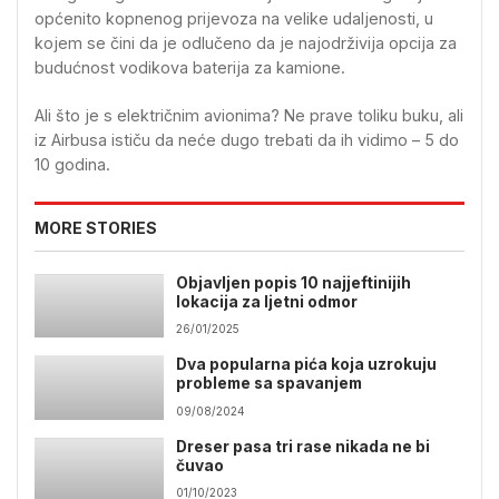
općenito kopnenog prijevoza na velike udaljenosti, u
kojem se čini da je odlučeno da je najodrživija opcija za
budućnost vodikova baterija za kamione.
Ali što je s električnim avionima? Ne prave toliku buku, ali
iz Airbusa ističu da neće dugo trebati da ih vidimo – 5 do
10 godina.
MORE STORIES
Objavljen popis 10 najjeftinijih
lokacija za ljetni odmor
26/01/2025
Dva popularna pića koja uzrokuju
probleme sa spavanjem
09/08/2024
Dreser pasa tri rase nikada ne bi
čuvao
01/10/2023