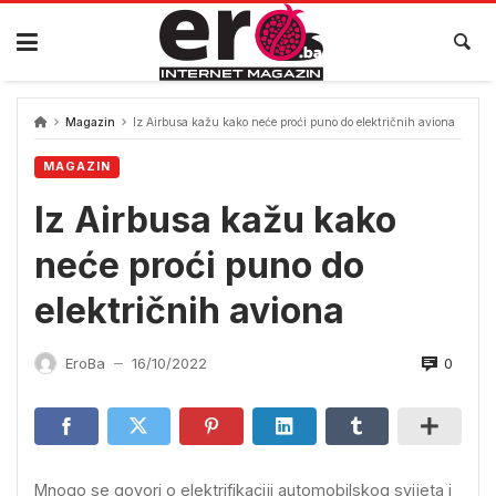
Skip
to
content
Magazin
Iz Airbusa kažu kako neće proći puno do električnih aviona
MAGAZIN
Iz Airbusa kažu kako
neće proći puno do
električnih aviona
0
EroBa
16/10/2022
—
Mnogo se govori o elektrifikaciji automobilskog svijeta i