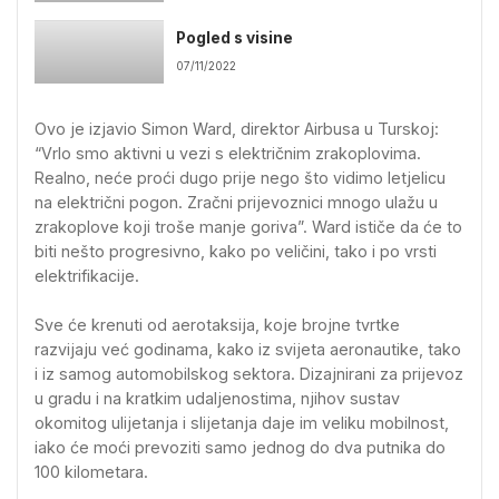
Pogled s visine
07/11/2022
Ovo je izjavio Simon Ward, direktor Airbusa u Turskoj:
“Vrlo smo aktivni u vezi s električnim zrakoplovima.
Realno, neće proći dugo prije nego što vidimo letjelicu
na električni pogon. Zračni prijevoznici mnogo ulažu u
zrakoplove koji troše manje goriva”. Ward ističe da će to
biti nešto progresivno, kako po veličini, tako i po vrsti
elektrifikacije.
Sve će krenuti od aerotaksija, koje brojne tvrtke
razvijaju već godinama, kako iz svijeta aeronautike, tako
i iz samog automobilskog sektora. Dizajnirani za prijevoz
u gradu i na kratkim udaljenostima, njihov sustav
okomitog ulijetanja i slijetanja daje im veliku mobilnost,
iako će moći prevoziti samo jednog do dva putnika do
100 kilometara.