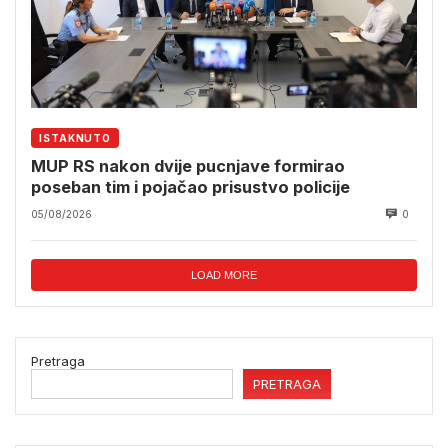
ISTAKNUTO
MUP RS nakon dvije pucnjave formirao
poseban tim i pojačao prisustvo policije
05/08/2026
0
LOAD MORE
Pretraga
PRETRAGA