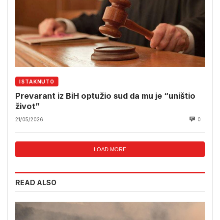
ISTAKNUTO
Prevarant iz BiH optužio sud da mu je “uništio
život”
21/05/2026
0
LOAD MORE
READ ALSO