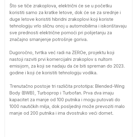
Što se tiče zrakoplova, električni će se u početku
koristiti samo za kratke letove, dok će se za srednje i
duge letove koristiti hibridni zrakoplovi koji koriste
tehnologiju vrlo sličnu onoj u automobilima i iskorištavaju
sve prednosti električne pomoći pri polijetanju za
značajno smanjenje potrošnje goriva.
Dugoročno, tvrtka već radi na ZEROe, projektu koji
nastoji razviti prvi komercijalni zrakoplov s nultom
emisijom, za koji se nadaju da će biti spreman do 2023.
godine i koji će koristiti tehnologiju vodika.
Trenutačno postoje tri različita prototipa: Blended-Wing
Body (BWB), Turboprop i Turbofan. Prva dva imaju
kapacitet za manje od 100 putnika i mogu putovati do
1000 nautičkih milja, dok posljednji može prevoziti malo
manje od 200 putnika i ima dvostruko veći domet.