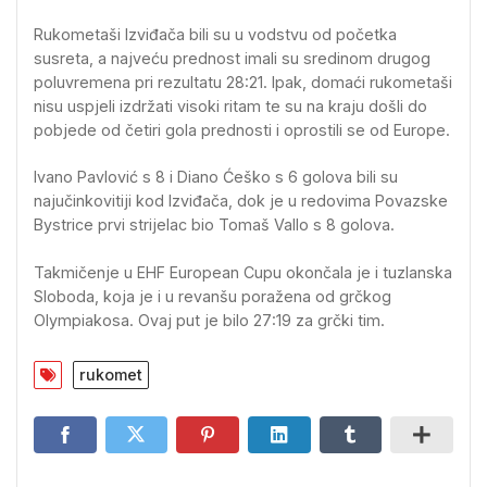
Rukometaši Izviđača bili su u vodstvu od početka
susreta, a najveću prednost imali su sredinom drugog
poluvremena pri rezultatu 28:21. Ipak, domaći rukometaši
nisu uspjeli izdržati visoki ritam te su na kraju došli do
pobjede od četiri gola prednosti i oprostili se od Europe.
Ivano Pavlović s 8 i Diano Ćeško s 6 golova bili su
najučinkovitiji kod Izviđača, dok je u redovima Povazske
Bystrice prvi strijelac bio Tomaš Vallo s 8 golova.
Takmičenje u EHF European Cupu okončala je i tuzlanska
Sloboda, koja je i u revanšu poražena od grčkog
Olympiakosa. Ovaj put je bilo 27:19 za grčki tim.
rukomet