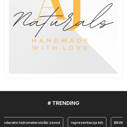
# TRENDING
eralni hidrometerološki zavod
reprezentacija bih
BIHAMK