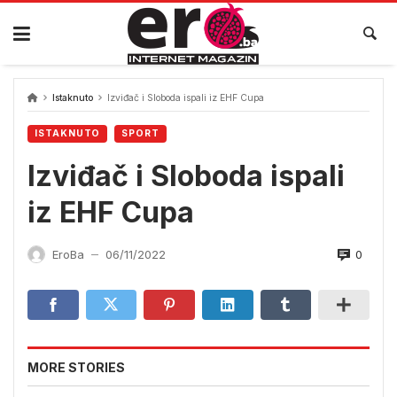
Skip
to
content
Istaknuto
Izviđač i Sloboda ispali iz EHF Cupa
ISTAKNUTO
SPORT
Izviđač i Sloboda ispali
iz EHF Cupa
0
EroBa
06/11/2022
—
MORE STORIES