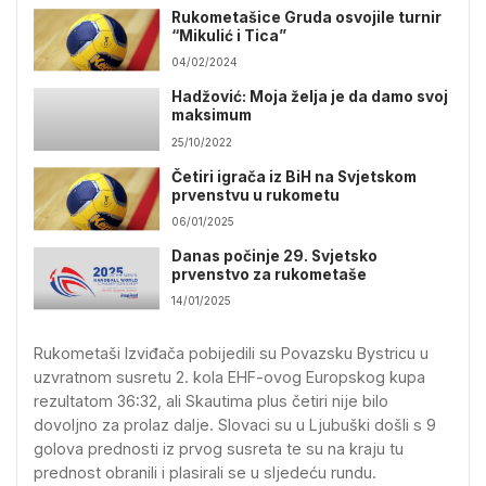
Rukometašice Gruda osvojile turnir
“Mikulić i Tica”
04/02/2024
Hadžović: Moja želja je da damo svoj
maksimum
25/10/2022
Četiri igrača iz BiH na Svjetskom
prvenstvu u rukometu
06/01/2025
Danas počinje 29. Svjetsko
prvenstvo za rukometaše
14/01/2025
Rukometaši Izviđača pobijedili su Povazsku Bystricu u
uzvratnom susretu 2. kola EHF-ovog Europskog kupa
rezultatom 36:32, ali Skautima plus četiri nije bilo
dovoljno za prolaz dalje. Slovaci su u Ljubuški došli s 9
golova prednosti iz prvog susreta te su na kraju tu
prednost obranili i plasirali se u sljedeću rundu.