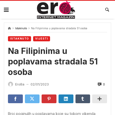
Skip
to
content
Istaknuto
Na Filipinima u poplavama stradala 51 osoba
ISTAKNUTO
VIJESTI
Na Filipinima u
poplavama stradala 51
osoba
0
EroBa
02/01/2023
—
Broj poginulih u poplavama koje su tokom vikenda