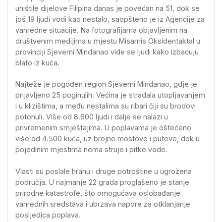
uništile dijelove Filipina danas je povećan na 51, dok se
još 19 ljudi vodi kao nestalo, saopšteno je iz Agencije za
vanredne situacije. Na fotografijama objavljenim na
društvenim medijima u mjestu Misamis Oksidentaktal u
provinciji Sjeverni Mindanao vide se ljudi kako izbacuju
blato iz kuća.
Najteže je pogođen region Sjeverni Mindanao, gdje je
prijavljeno 25 poginulih. Većina je stradala utopljavanjem
i u klizištima, a među nestalima su ribari čiji su brodovi
potonuli. Više od 8.600 ljudi i dalje se nalazi u
privremenim smještajima. U poplavama je oštećeno
više od 4.500 kuća, uz brojne mostove i puteve, dok u
pojedinim mjestima nema struje i pitke vode.
Vlasti su poslale hranu i druge potrpštine u ugrožena
područja. U najmanje 22 grada proglašeno je stanje
prirodne katastrofe, što omogućava oslobađanje
vanrednih sredstava i ubrzava napore za otklanjanje
posljedica poplava.