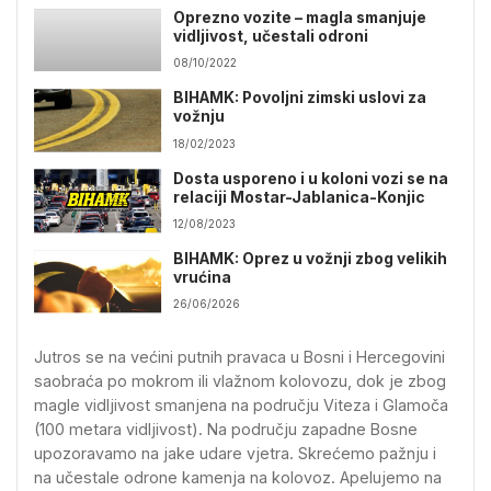
Oprezno vozite – magla smanjuje
vidljivost, učestali odroni
08/10/2022
BIHAMK: Povoljni zimski uslovi za
vožnju
18/02/2023
Dosta usporeno i u koloni vozi se na
relaciji Mostar-Jablanica-Konjic
12/08/2023
BIHAMK: Oprez u vožnji zbog velikih
vrućina
26/06/2026
Jutros se na većini putnih pravaca u Bosni i Hercegovini
saobraća po mokrom ili vlažnom kolovozu, dok je zbog
magle vidljivost smanjena na području Viteza i Glamoča
(100 metara vidljivost). Na području zapadne Bosne
upozoravamo na jake udare vjetra. Skrećemo pažnju i
na učestale odrone kamenja na kolovoz. Apelujemo na