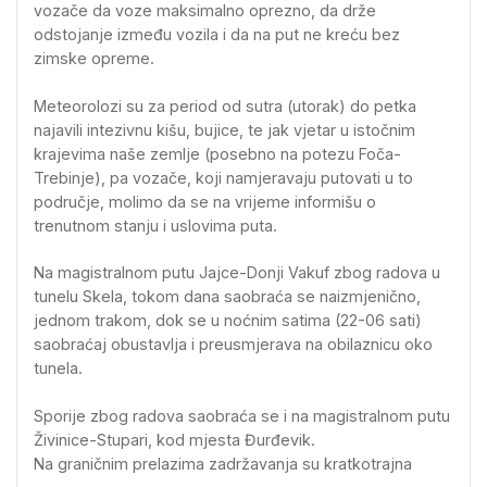
vozače da voze maksimalno oprezno, da drže
odstojanje između vozila i da na put ne kreću bez
zimske opreme.
Meteorolozi su za period od sutra (utorak) do petka
najavili intezivnu kišu, bujice, te jak vjetar u istočnim
krajevima naše zemlje (posebno na potezu Foča-
Trebinje), pa vozače, koji namjeravaju putovati u to
područje, molimo da se na vrijeme informišu o
trenutnom stanju i uslovima puta.
Na magistralnom putu Jajce-Donji Vakuf zbog radova u
tunelu Skela, tokom dana saobraća se naizmjenično,
jednom trakom, dok se u noćnim satima (22-06 sati)
saobraćaj obustavlja i preusmjerava na obilaznicu oko
tunela.
Sporije zbog radova saobraća se i na magistralnom putu
Živinice-Stupari, kod mjesta Đurđevik.
Na graničnim prelazima zadržavanja su kratkotrajna