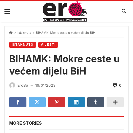
Skip
to
content
Istaknuto
BIHAMK: Mokre ceste u većem dijelu BiH
ISTAKNUTO
VIJESTI
BIHAMK: Mokre ceste u
većem dijelu BiH
0
EroBa
16/01/2023
—
MORE STORIES