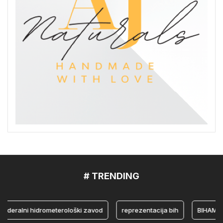
# TRENDING
ralni hidrometerološki zavod
reprezentacija bih
BIHAMK