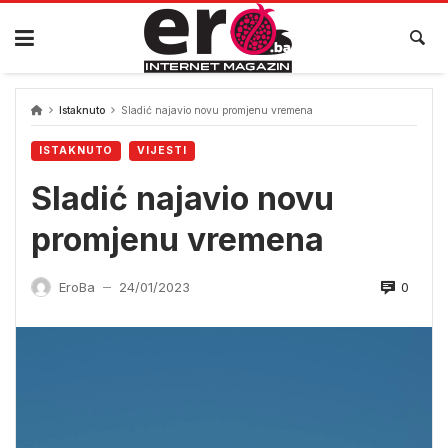
Skip
to
content
Istaknuto
Sladić najavio novu promjenu vremena
ISTAKNUTO
VIJESTI
Sladić najavio novu
promjenu vremena
0
EroBa
24/01/2023
—