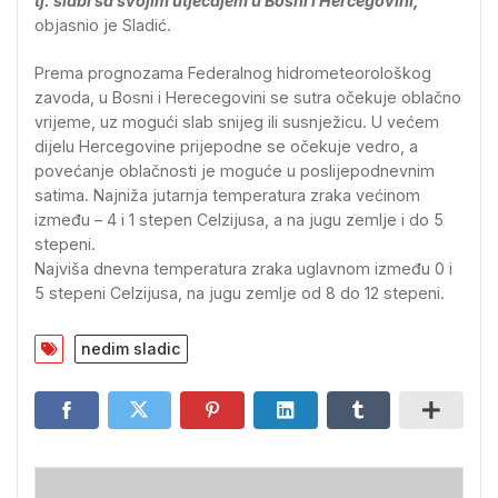
tj. slabi sa svojim utjecajem u Bosni i Hercegovini,
objasnio je Sladić.
Prema prognozama Federalnog hidrometeorološkog
zavoda, u Bosni i Herecegovini se sutra očekuje oblačno
vrijeme, uz mogući slab snijeg ili susnježicu. U većem
dijelu Hercegovine prijepodne se očekuje vedro, a
povećanje oblačnosti je moguće u poslijepodnevnim
satima. Najniža jutarnja temperatura zraka većinom
između – 4 i 1 stepen Celzijusa, a na jugu zemlje i do 5
stepeni.
Najviša dnevna temperatura zraka uglavnom između 0 i
5 stepeni Celzijusa, na jugu zemlje od 8 do 12 stepeni.
nedim sladic