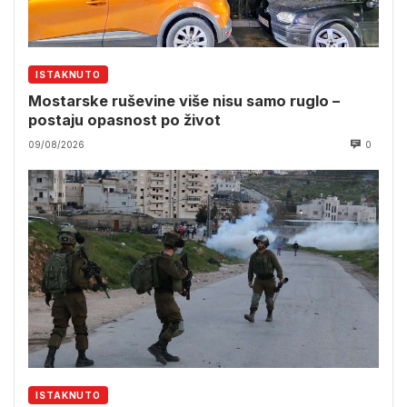
ISTAKNUTO
Mostarske ruševine više nisu samo ruglo –
postaju opasnost po život
09/08/2026
0
ISTAKNUTO