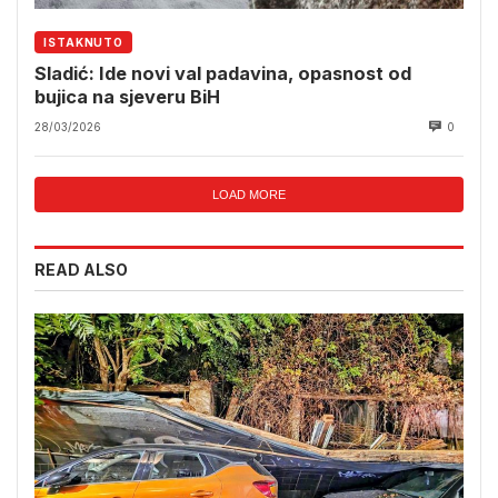
ISTAKNUTO
Sladić: Ide novi val padavina, opasnost od
bujica na sjeveru BiH
28/03/2026
0
LOAD MORE
READ ALSO