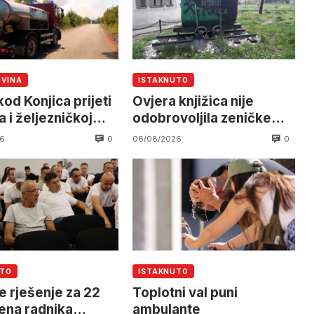
OVINA
ISTAKNUTO
od Konjica prijeti
Ovjera knjižica nije
 i željezničkoj
odobrovoljila zeničke
 očekuje se
rudare u jami Raspotočje
0
0
6
06/08/2026
an helikoptera
UTO
ISTAKNUTO
e rješenje za 22
Toplotni val puni
ena radnika
ambulante