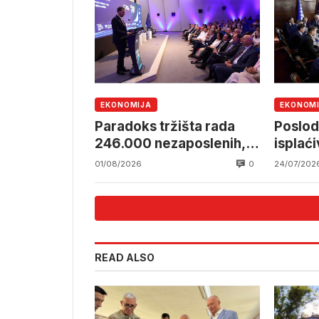
EKONOMIJA
EKONOM
Paradoks tržišta rada
Poslod
246.000 nezaposlenih, a
isplać
radnika i dalje nedostaje
mjese
0
01/08/2026
24/07/202
READ ALSO