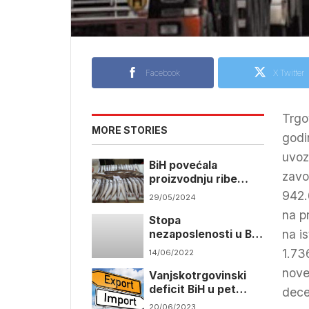
Facebook
X Twitter
Trgo
MORE STORIES
godi
uvoz
BiH povećala
zavo
proizvodnju ribe
zahvaljujući samo
942.
29/05/2024
jednoj vrsti
na p
Stopa
na i
nezaposlenosti u BiH
16,7 posto
1.73
14/06/2022
nove
Vanjskotrgovinski
deficit BiH u pet
dece
mjeseci 3,9 milijardi
20/06/2023