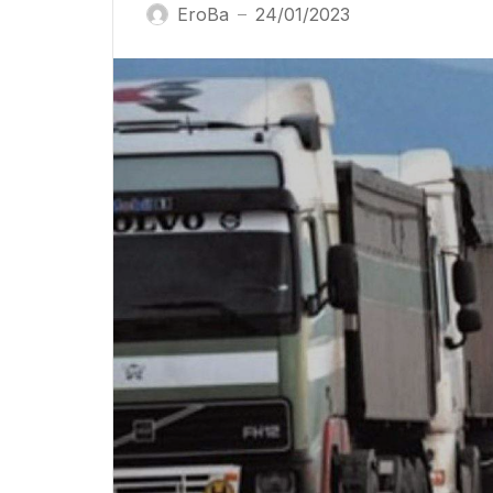
EroBa
24/01/2023
—