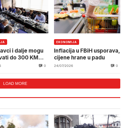
IJA
EKONOMIJA
avci i dalje mogu
Inflacija u FBiH usporava,
ivati do 300 KM
cijene hrane u padu
čno
0
0
6
24/07/2026
LOAD MORE