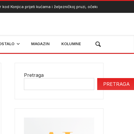
Konjica prijeti kućama i željezničkoj pruzi, očekuje se angažman helikop
OSTALO
MAGAZIN
KOLUMNE
Pretraga
PRETRAGA