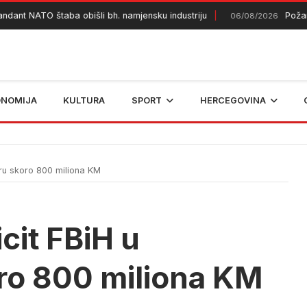
 NATO štaba obišli bh. namjensku industriju
Požar kod 
06/08/2026
ONOMIJA
KULTURA
SPORT
HERCEGOVINA
ru skoro 800 miliona KM
cit FBiH u
o 800 miliona KM