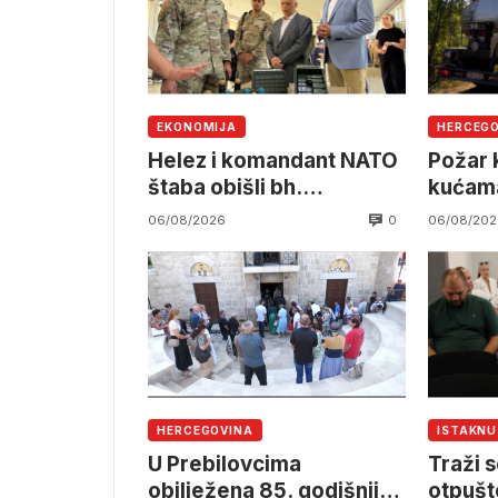
EKONOMIJA
HERCEG
Helez i komandant NATO
Požar k
štaba obišli bh.
kućama
namjensku industriju
pruzi,
0
06/08/2026
06/08/202
angažm
OSBiH
HERCEGOVINA
ISTAKN
U Prebilovcima
Traži s
obilježena 85. godišnjica
otpušt