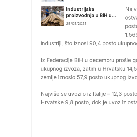
KM
Najv
Industrijska
proizvodnja u BiH u
ostv
aprilu veća za 1,4
28/05/2025
post
posto
1.56
industriji, što iznosi 90,4 posto ukupn
Iz Federacije BiH u decembru prošle g
ukupnog izvoza, zatim u Hrvatsku 14,5 p
zemlje iznosio 57,9 posto ukupnog izv
Najviše se uvozilo iz Italije – 12,3 po
Hrvatske 9,8 posto, dok je uvoz iz ost