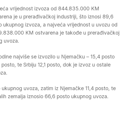
eća vrijednost izvoza od 844.835.000 KM
arena je u prerađivačkoj industriji, što iznosi 89,6
o ukupnog izvoza, a najveća vrijednost u uvozu od
9.838.000 KM ostvarena je takođe u prerađivačkoj
og uvoza.
odine najviše se izvozilo u Njemačku – 15,4 posto
osto, te Srbiju 12,1 posto, dok je izvoz u ostale
oza.
sto ukupnog uvoza, zatim iz Njemačke 11,4 posto, te
alih zemalja iznosio 66,6 posto ukupnog uvoza.