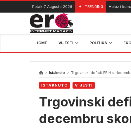
Skip
Petak 7 Augusta 2026
TRENDING
Helez i komandant
06/08/2026
to
content
HOME
VIJESTI
POLITIKA
EK
Istaknuto
Trgovinski deficit FBiH u decemb
ISTAKNUTO
VIJESTI
Trgovinski defi
decembru skor