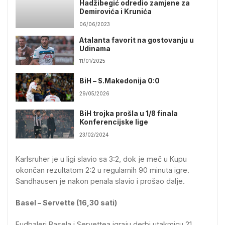
Hadžibegić odredio zamjene za
Demirovića i Krunića
06/06/2023
Atalanta favorit na gostovanju u
Udinama
11/01/2025
BiH – S.Makedonija 0:0
29/05/2026
BiH trojka prošla u 1/8 finala
Konferencijske lige
23/02/2024
Karlsruher je u ligi slavio sa 3:2, dok je meč u Kupu
okončan rezultatom 2:2 u regularnih 90 minuta igre.
Sandhausen je nakon penala slavio i prošao dalje.
Basel – Servette (16,30 sati)
Fudbaleri Basela i Servettea igraju derbi utakmicu 21.