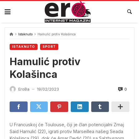
Skip
to
content
Istaknuto
Hamulić protiv Kolašinca
ISTAKNUTO
SPORT
Hamulić protiv
Kolašinca
0
EroBa
19/02/2023
—
U Francuskoj će Toulouse, čiji je član potencijalni Zmaj
Said Hamulić (22), igrati protiv Marseillea našeg Seada
Kolašinca (29), dok će Amar Dedić (20) sa Salzburgom