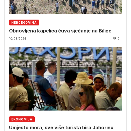
HERCEGOVINA
Obnovljena kapelica čuva sjećanje na Biliće
10/08/2026
0
EKONOMIJA
Umjesto mora, sve više turista bira Jahorinu