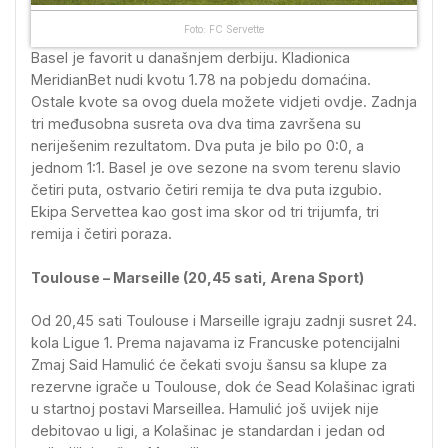
Foto: FC Servette
Basel je favorit u današnjem derbiju. Kladionica
MeridianBet nudi kvotu 1.78 na pobjedu domaćina.
Ostale kvote sa ovog duela možete vidjeti ovdje. Zadnja
tri međusobna susreta ova dva tima završena su
neriješenim rezultatom. Dva puta je bilo po 0:0, a
jednom 1:1. Basel je ove sezone na svom terenu slavio
četiri puta, ostvario četiri remija te dva puta izgubio.
Ekipa Servettea kao gost ima skor od tri trijumfa, tri
remija i četiri poraza.
Toulouse – Marseille (20,45 sati, Arena Sport)
Od 20,45 sati Toulouse i Marseille igraju zadnji susret 24.
kola Ligue 1. Prema najavama iz Francuske potencijalni
Zmaj Said Hamulić će čekati svoju šansu sa klupe za
rezervne igrače u Toulouse, dok će Sead Kolašinac igrati
u startnoj postavi Marseillea. Hamulić još uvijek nije
debitovao u ligi, a Kolašinac je standardan i jedan od