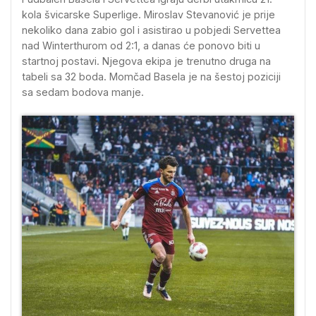
kola švicarske Superlige. Miroslav Stevanović je prije
nekoliko dana zabio gol i asistirao u pobjedi Servettea
nad Winterthurom od 2:1, a danas će ponovo biti u
startnoj postavi. Njegova ekipa je trenutno druga na
tabeli sa 32 boda. Momčad Basela je na šestoj poziciji
sa sedam bodova manje.