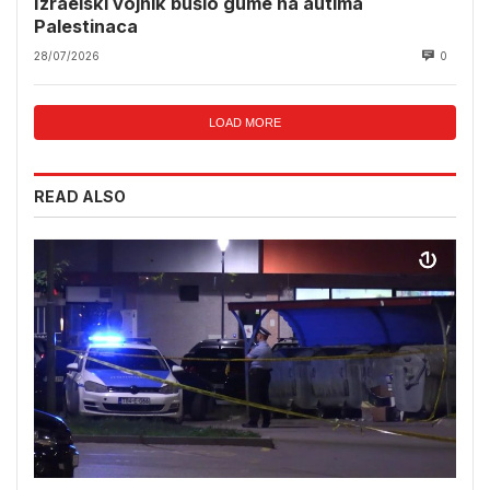
Izraelski vojnik bušio gume na autima
Palestinaca
28/07/2026
0
LOAD MORE
READ ALSO