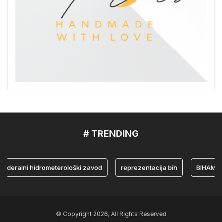
# TRENDING
alni hidrometerološki zavod
reprezentacija bih
BIHAMK
© Copyright 2026, All Rights Reserved