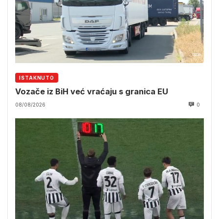
ISTAKNUTO
Vozače iz BiH već vraćaju s granica EU
08/08/2026
0