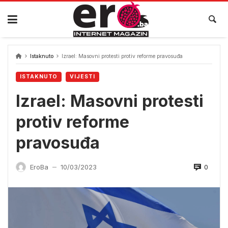
Skip
to
content
Istaknuto
Izrael: Masovni protesti protiv reforme pravosuđa
ISTAKNUTO
VIJESTI
Izrael: Masovni protesti
protiv reforme
pravosuđa
0
EroBa
10/03/2023
—