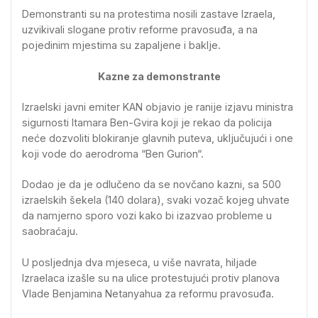
Demonstranti su na protestima nosili zastave Izraela,
uzvikivali slogane protiv reforme pravosuđa, a na
pojedinim mjestima su zapaljene i baklje.
Kazne za demonstrante
Izraelski javni emiter KAN objavio je ranije izjavu ministra
sigurnosti Itamara Ben-Gvira koji je rekao da policija
neće dozvoliti blokiranje glavnih puteva, uključujući i one
koji vode do aerodroma “Ben Gurion“.
Dodao je da je odlučeno da se novčano kazni, sa 500
izraelskih šekela (140 dolara), svaki vozač kojeg uhvate
da namjerno sporo vozi kako bi izazvao probleme u
saobraćaju.
U posljednja dva mjeseca, u više navrata, hiljade
Izraelaca izašle su na ulice protestujući protiv planova
Vlade Benjamina Netanyahua za reformu pravosuđa.