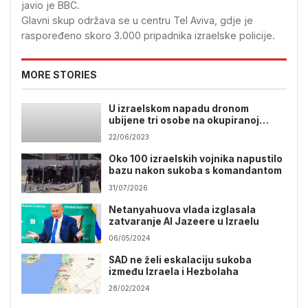
javio je BBC.
Glavni skup održava se u centru Tel Aviva, gdje je
raspoređeno skoro 3.000 pripadnika izraelske policije.
MORE STORIES
U izraelskom napadu dronom
ubijene tri osobe na okupiranoj
Zapadnoj obali
22/06/2023
Oko 100 izraelskih vojnika napustilo
bazu nakon sukoba s komandantom
31/07/2026
Netanyahuova vlada izglasala
zatvaranje Al Jazeere u Izraelu
06/05/2024
SAD ne želi eskalaciju sukoba
između Izraela i Hezbolaha
28/02/2024