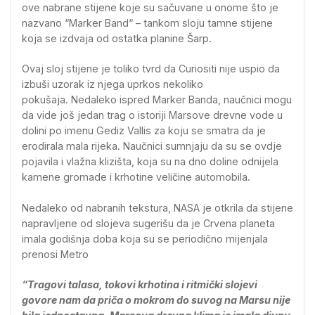
ove nabrane stijene koje su sačuvane u onome što je
nazvano “Marker Band“ – tankom sloju tamne stijene
koja se izdvaja od ostatka planine Šarp.
Ovaj sloj stijene je toliko tvrd da Curiositi nije uspio da
izbuši uzorak iz njega uprkos nekoliko
pokušaja. Nedaleko ispred Marker Banda, naučnici mogu
da vide još jedan trag o istoriji Marsove drevne vode u
dolini po imenu Gediz Vallis za koju se smatra da je
erodirala mala rijeka. Naučnici sumnjaju da su se ovdje
pojavila i vlažna klizišta, koja su na dno doline odnijela
kamene gromade i krhotine veličine automobila.
Nedaleko od nabranih tekstura, NASA je otkrila da stijene
napravljene od slojeva sugerišu da je Crvena planeta
imala godišnja doba koja su se periodično mijenjala
prenosi Metro
“Tragovi talasa, tokovi krhotina i ritmički slojevi
govore nam da priča o mokrom do suvog na Marsu nije