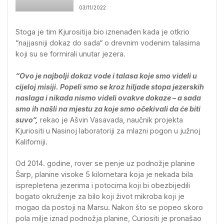
03/11/2022
Stoga je tim Kjurositija bio iznenađen kada je otkrio
“najjasniji dokaz do sada“ o drevnim vodenim talasima
koji su se formirali unutar jezera.
“Ovo je najbolji dokaz vode i talasa koje smo videli u
cijeloj misiji. Popeli smo se kroz hiljade stopa jezerskih
naslaga i nikada nismo videli ovakve dokaze – a sada
smo ih našli na mjestu za koje smo očekivali da će biti
suvo“,
rekao je Ašvin Vasavada, naučnik projekta
Kjuriositi u Nasinoj laboratoriji za mlazni pogon u južnoj
Kaliforniji.
Od 2014. godine, rover se penje uz podnožje planine
Šarp, planine visoke 5 kilometara koja je nekada bila
isprepletena jezerima i potocima koji bi obezbijedili
bogato okruženje za bilo koji život mikroba koji je
mogao da postoji na Marsu. Nakon što se popeo skoro
pola milje iznad podnožja planine, Curiositi je pronašao