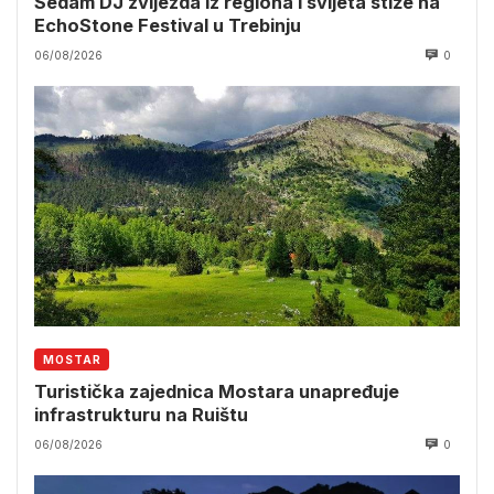
Sedam DJ zvijezda iz regiona i svijeta stiže na
EchoStone Festival u Trebinju
06/08/2026
0
MOSTAR
Turistička zajednica Mostara unapređuje
infrastrukturu na Ruištu
06/08/2026
0