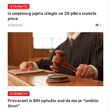
ISTAKNUTO
Iz umjetnog jajeta izleglo se 26 pilića izumrle
ptice
24/05/2026
0
ISTAKNUTO
Prevarant iz BiH optužio sud da mu je “uništio
život”