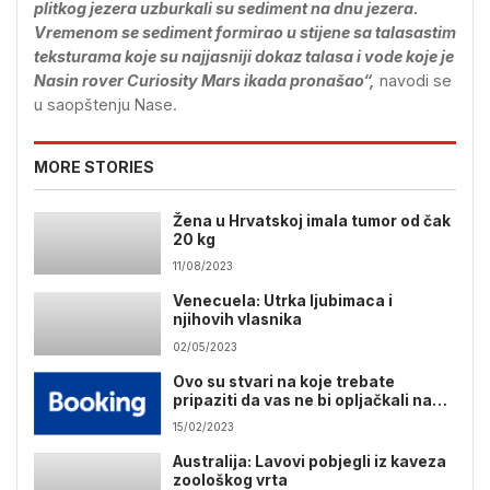
plitkog jezera uzburkali su sediment na dnu jezera.
Vremenom se sediment formirao u stijene sa talasastim
teksturama koje su najjasniji dokaz talasa i vode koje je
Nasin rover Curiosity Mars ikada pronašao“,
navodi se
u saopštenju Nase.
MORE STORIES
Žena u Hrvatskoj imala tumor od čak
20 kg
11/08/2023
Venecuela: Utrka ljubimaca i
njihovih vlasnika
02/05/2023
Ovo su stvari na koje trebate
pripaziti da vas ne bi opljačkali na
Bookingu
15/02/2023
Australija: Lavovi pobjegli iz kaveza
zoološkog vrta