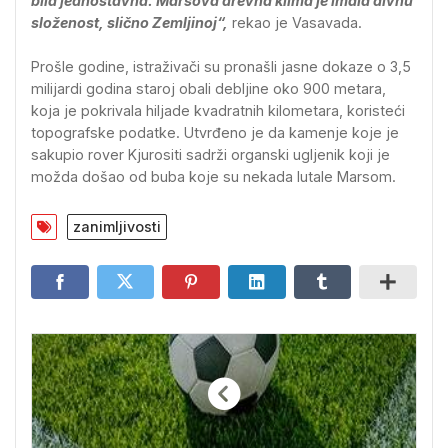
bila jednostavna. Marsova drevna klima je imala divnu
složenost, slično Zemljinoj“,
rekao je Vasavada.
Prošle godine, istraživači su pronašli jasne dokaze o 3,5
milijardi godina staroj obali debljine oko 900 metara,
koja je pokrivala hiljade kvadratnih kilometara, koristeći
topografske podatke. Utvrđeno je da kamenje koje je
sakupio rover Kjurositi sadrži organski ugljenik koji je
možda došao od buba koje su nekada lutale Marsom.
zanimljivosti