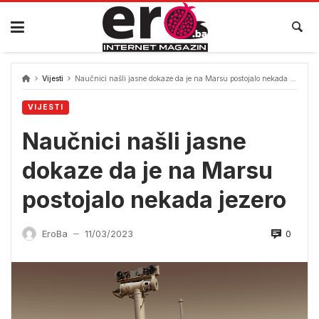
Skip
to
content
Vijesti
Naučnici našli jasne dokaze da je na Marsu postojalo nekada jezero
VIJESTI
Naučnici našli jasne
dokaze da je na Marsu
postojalo nekada jezero
0
EroBa
11/03/2023
—