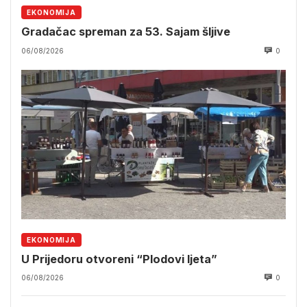
EKONOMIJA
Gradačac spreman za 53. Sajam šljive
06/08/2026
0
EKONOMIJA
U Prijedoru otvoreni “Plodovi ljeta”
06/08/2026
0