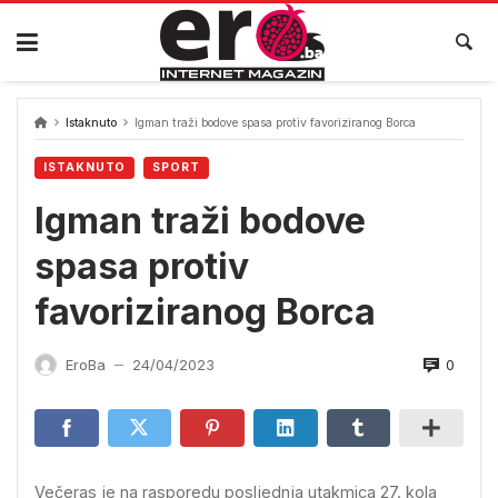
Skip
to
content
Istaknuto
Igman traži bodove spasa protiv favoriziranog Borca
ISTAKNUTO
SPORT
Igman traži bodove
spasa protiv
favoriziranog Borca
0
EroBa
24/04/2023
—
Večeras je na rasporedu posljednja utakmica 27. kola