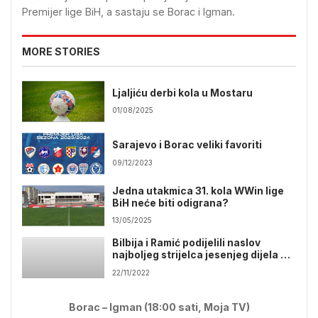
Premijer lige BiH, a sastaju se Borac i Igman.
MORE STORIES
Ljaljiću derbi kola u Mostaru
01/08/2025
Sarajevo i Borac veliki favoriti
09/12/2023
Jedna utakmica 31. kola WWin lige
BiH neće biti odigrana?
13/05/2025
Bilbija i Ramić podijelili naslov
najboljeg strijelca jesenjeg dijela PL
BiH
22/11/2022
Borac – Igman (18:00 sati, Moja TV)