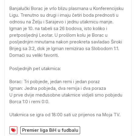
Banjalučki Borac je vrlo blizu plasmana u Konferencijsku
Ligu. Trenutno su drugi i imaju četiri boda prednosti u
odnosu na Želju i Sarajevo i jednu utakmicu manje.
Igman je 10. na tabeli sa 26 bodova, isto koliko i
pretposljednji Leotar. U prošlom kolu je Borac u
posljednjim minutama nakon preokreta savladao Široki
Brijeg sa 3:2, dok je Igman remizirao sa Slobodom 1:1.
Domaći su veliki favoriti.
Posljednjih pet utakmica:
Borac: Tri pobjede, jedan remi i jedan poraz
Igman: Jedna pobjeda, dva remija i dva poraza
U prve dvije međusobne utakmice vidjeli smo pobjedu
Borca 1:0 i remi 0:0.
Utakmica se igra od 18:00 sati uz prijenos na Moja TV.
Premier liga BiH u fudbalu