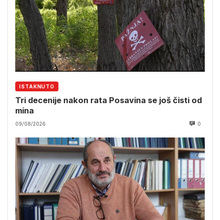
ISTAKNUTO
Tri decenije nakon rata Posavina se još čisti od
mina
09/08/2026
0