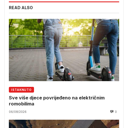
READ ALSO
ISTAKNUTO
Sve više djece povrijeđeno na električnim
romobilima
06/08/2026
0