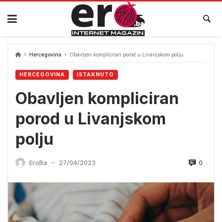
Skip
to
content
Hercegovina
Obavljen kompliciran porod u Livanjskom polju
HERCEGOVINA
ISTAKNUTO
Obavljen kompliciran
porod u Livanjskom
polju
0
EroBa
27/04/2023
—