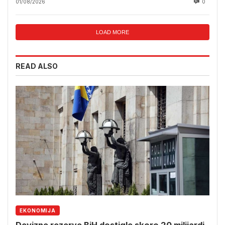
01/08/2026
0
LOAD MORE
READ ALSO
EKONOMIJA
Devizne rezerve BiH dostigle skoro 20 milijardi