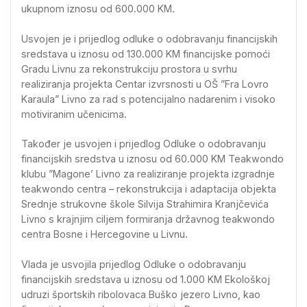
ukupnom iznosu od 600.000 KM.
Usvojen je i prijedlog odluke o odobravanju financijskih
sredstava u iznosu od 130.000 KM financijske pomoći
Gradu Livnu za rekonstrukciju prostora u svrhu
realiziranja projekta Centar izvrsnosti u OŠ ”Fra Lovro
Karaula” Livno za rad s potencijalno nadarenim i visoko
motiviranim učenicima.
Također je usvojen i prijedlog Odluke o odobravanju
financijskih sredstva u iznosu od 60.000 KM Teakwondo
klubu ”Magone’ Livno za realiziranje projekta izgradnje
teakwondo centra – rekonstrukcija i adaptacija objekta
Srednje strukovne škole Silvija Strahimira Kranjčevića
Livno s krajnjim ciljem formiranja državnog teakwondo
centra Bosne i Hercegovine u Livnu.
Vlada je usvojila prijedlog Odluke o odobravanju
financijskih sredstava u iznosu od 1.000 KM Ekološkoj
udruzi športskih ribolovaca Buško jezero Livno, kao