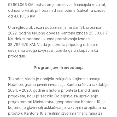
91.601.066 KM, ostvaren je pozitivan financijski rezultat,
odnosno višak prihoda nad rashodima (suficit) u iznosu
od 4.611.156 KM.
U pregledu obveza i potraživanja na dan 31. prosinca
2022. godine ukupne obveze Kantona iznose 25.303.317
KM dok istodobno ukupna potraživanja iznose
38.782.679 KM. Vlada je utvrdila prijedlog odluke o
usvajanju ovoga izvješća i uputila ga u skupštinsku
proceduru.
Program javnih investicija
Također, Vlada je donijela zaključak kojim se usvaja
Nacrt programa javnih investicija Kantona 10 za razdoblje
2024. – 2026. godine s listom prioriteta kandidiranih
projekata, koju je sačinilo Odjeljenje za upravljanje
projektom pri Ministarstvu gospodarstva Kantona 10 , a
kojemu je glavni cilj usklađivanje razvojnih projekata na
prostoru Kantona 10 s realnim izvorima financiranja za