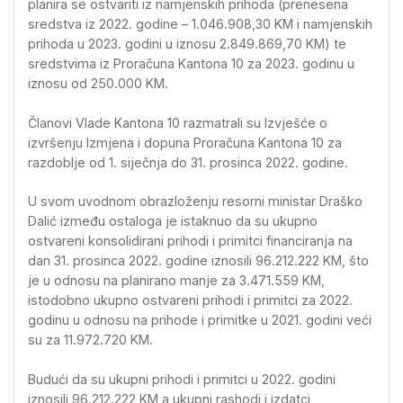
planira se ostvariti iz namjenskih prihoda (prenesena
sredstva iz 2022. godine – 1.046.908,30 KM i namjenskih
prihoda u 2023. godini u iznosu 2.849.869,70 KM) te
sredstvima iz Proračuna Kantona 10 za 2023. godinu u
iznosu od 250.000 KM.
Članovi Vlade Kantona 10 razmatrali su Izvješće o
izvršenju Izmjena i dopuna Proračuna Kantona 10 za
razdoblje od 1. siječnja do 31. prosinca 2022. godine.
U svom uvodnom obrazloženju resorni ministar Draško
Dalić između ostaloga je istaknuo da su ukupno
ostvareni konsolidirani prihodi i primitci financiranja na
dan 31. prosinca 2022. godine iznosili 96.212.222 KM, što
je u odnosu na planirano manje za 3.471.559 KM,
istodobno ukupno ostvareni prihodi i primitci za 2022.
godinu u odnosu na prihode i primitke u 2021. godini veći
su za 11.972.720 KM.
Budući da su ukupni prihodi i primitci u 2022. godini
iznosili 96.212.222 KM a ukupni rashodi i izdatci