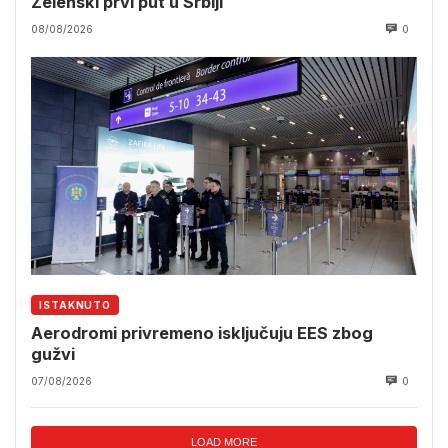
Zelenski prvi put u Srbiji
08/08/2026
0
ISTAKNUTO
Aerodromi privremeno isključuju EES zbog
gužvi
07/08/2026
0
LOAD MORE