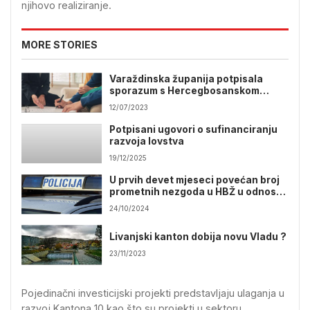
njihovo realiziranje.
MORE STORIES
Varaždinska županija potpisala
sporazum s Hercegbosanskom
županijom
12/07/2023
Potpisani ugovori o sufinanciranju
razvoja lovstva
19/12/2025
U prvih devet mjeseci povećan broj
prometnih nezgoda u HBŽ u odnosu
na 2023.
24/10/2024
Livanjski kanton dobija novu Vladu ?
23/11/2023
Pojedinačni investicijski projekti predstavljaju ulaganja u
razvoj Kantona 10 kao što su projekti u sektoru