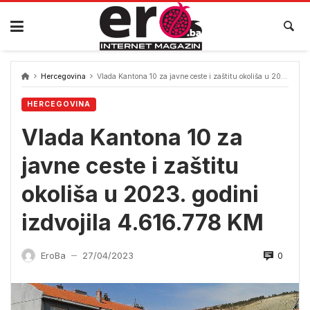
Skip
to
content
Hercegovina
Vlada Kantona 10 za javne ceste i zaštitu okoliša u 2023. godini izdvojila 4.616.778 KM
HERCEGOVINA
Vlada Kantona 10 za
javne ceste i zaštitu
okoliša u 2023. godini
izdvojila 4.616.778 KM
0
EroBa
27/04/2023
—