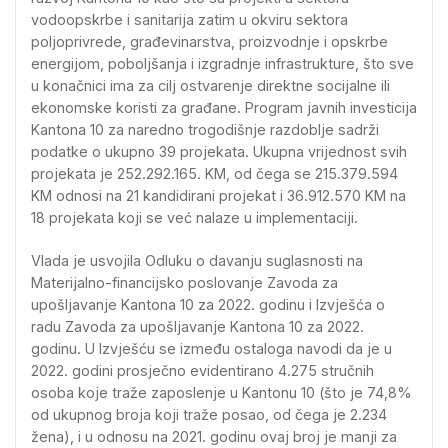
vodoopskrbe i sanitarija zatim u okviru sektora
poljoprivrede, građevinarstva, proizvodnje i opskrbe
energijom, poboljšanja i izgradnje infrastrukture, što sve
u konačnici ima za cilj ostvarenje direktne socijalne ili
ekonomske koristi za građane. Program javnih investicija
Kantona 10 za naredno trogodišnje razdoblje sadrži
podatke o ukupno 39 projekata. Ukupna vrijednost svih
projekata je 252.292.165. KM, od čega se 215.379.594
KM odnosi na 21 kandidirani projekat i 36.912.570 KM na
18 projekata koji se već nalaze u implementaciji.
Vlada je usvojila Odluku o davanju suglasnosti na
Materijalno-financijsko poslovanje Zavoda za
upošljavanje Kantona 10 za 2022. godinu i Izvješća o
radu Zavoda za upošljavanje Kantona 10 za 2022.
godinu. U Izvješću se između ostaloga navodi da je u
2022. godini prosječno evidentirano 4.275 stručnih
osoba koje traže zaposlenje u Kantonu 10 (što je 74,8%
od ukupnog broja koji traže posao, od čega je 2.234
žena), i u odnosu na 2021. godinu ovaj broj je manji za