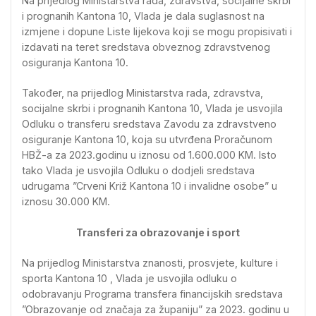
Na prijedlog Ministarstva rada, zdravstva, socijalne skrbi
i prognanih Kantona 10, Vlada je dala suglasnost na
izmjene i dopune Liste lijekova koji se mogu propisivati i
izdavati na teret sredstava obveznog zdravstvenog
osiguranja Kantona 10.
Također, na prijedlog Ministarstva rada, zdravstva,
socijalne skrbi i prognanih Kantona 10, Vlada je usvojila
Odluku o transferu sredstava Zavodu za zdravstveno
osiguranje Kantona 10, koja su utvrđena Proračunom
HBŽ-a za 2023.godinu u iznosu od 1.600.000 KM. Isto
tako Vlada je usvojila Odluku o dodjeli sredstava
udrugama ”Crveni Križ Kantona 10 i invalidne osobe” u
iznosu 30.000 KM.
Transferi za obrazovanje i sport
Na prijedlog Ministarstva znanosti, prosvjete, kulture i
sporta Kantona 10 , Vlada je usvojila odluku o
odobravanju Programa transfera financijskih sredstava
”Obrazovanje od značaja za županiju” za 2023. godinu u