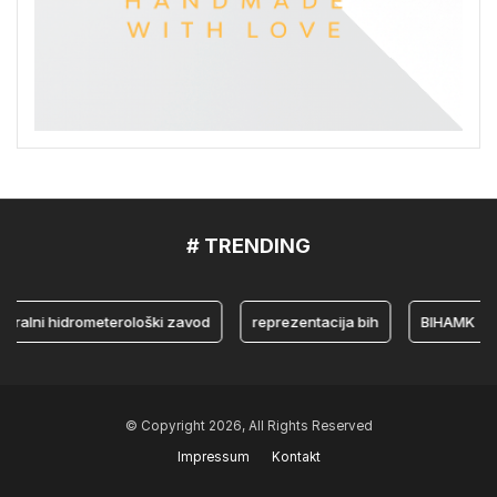
# TRENDING
i hidrometerološki zavod
reprezentacija bih
BIHAMK
bo
© Copyright 2026, All Rights Reserved
Impressum
Kontakt