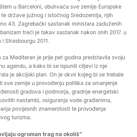
ištem u Barceloni, obuhvaća sve zemlje Europske
e te države južnog i istočnog Sredozemlja, njih
no 43. Zagrebački sastanak ministara zaduženih
rbanizam treći je takav sastanak nakon onih 2017. u
u i Strasbourgu 2011.
a za Mediteran je prije pet godina predstavila svoju
u agendu, a kako bi se ispunili ciljevi iz nje
rala je akcijski plan. On je okvir kojeg bi se trebale
ti sve zemlje u provođenju politika za smanjenje
đenosti gradova i podmorja, gradnje energetski
kovitih nastambi, osiguranja vode građanima,
anja povijesnih znamenitosti te provođenja
ivog turizma.
vljaju ogroman trag na okoliš”