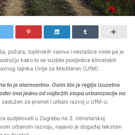
, požara, toplinskih valova i nestašice vode pa je
odručju kako bi se suzbile posljedice klimatskih
lavnog tajnika Unije za Mediteran (UfM).
 to je alarmantno. Osim što je regija izuzetno
kođer ima jednu od najbržih stopa urbanizacije na
, zadužen za promet i urbani razvoj u UfM-u.
tra sudjelovati u Zagrebu na 3. ministarskoj
živom urbanom razvoju, najavio je događaj tekstom