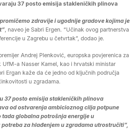
varaju 37 posto emisija stakleničkih plinova
omičemo zdravije i ugodnije gradove kojima je
t”
, naveo je Sabri Ergen. “Učinak ovog partnerstva
ferencije u Zagrebu u četvrtak”, dodao je.
ki premijer Andrej Plenković, europska povjerenica za
ik UfM-a Nasser Kamel, kao i hrvatski ministar
ri Ergan kaže da će jedno od ključnih područja
činkovitosti u zgradama.
u 37 posto emisija stakleničkih plinova
ava od ostvarenja ambicioznog cilja potpune
o tada globalna potrošnja energije u
 potreba za hlađenjem u zgradama utrostručiti”,