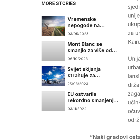
MORE STORIES
sjed
unij
Vremenske
ukup
nepogode na
Mediteranu su
za u
03/05/2023
alarmantne
Kair
Mont Blanc se
smanjio za više od
dva metra
Unij
06/10/2023
urban
Svijet skijanja
strahuje za
lansi
budućnost zbog
25/03/2023
drža
klimatskih promjena
zaga
EU ostvarila
rekordno smanjenje
učin
emisije stakleničkih
03/11/2024
očuv
plinova 2023.
održ
“Naši gradovi osta