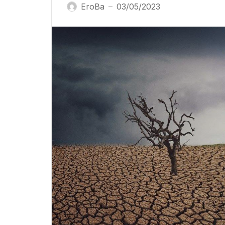
EroBa
03/05/2023
—