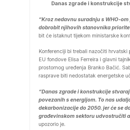
Danas zgrade i konstrukcije st
“Kroz nedavnu suradnju s WHO-om pr
dobrobit njihovih stanovnika priorite
bit će istaknut tijekom ministarske kon
Konferenciji bi trebali nazočiti hrvats
EU fondove Elisa Ferreira i glavni tajn
prostornog uređenja Branko Bačić. Sab
rasprave biti nedostatak energetske u
“Danas zgrade i konstrukcije stvaraj
povezanih s energijom. To nas udalj
dekarbonizacije do 2050. jer će se d
građevinskom sektoru udvostručiti a
upozorio je.