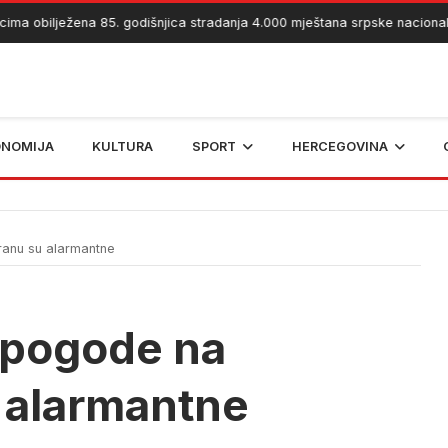
bilježena 85. godišnjica stradanja 4.000 mještana srpske nacionalnosti
ONOMIJA
KULTURA
SPORT
HERCEGOVINA
anu su alarmantne
pogode na
 alarmantne