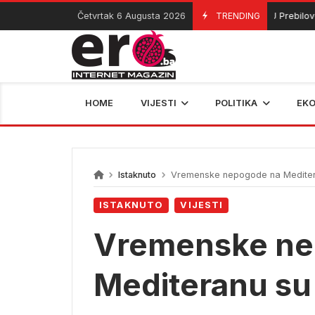
Skip
Četvrtak 6 Augusta 2026
TRENDING
U Prebilovcima o
06/08/2026
to
content
HOME
VIJESTI
POLITIKA
EK
Istaknuto
Vremenske nepogode na Mediter
ISTAKNUTO
VIJESTI
Vremenske ne
Mediteranu su