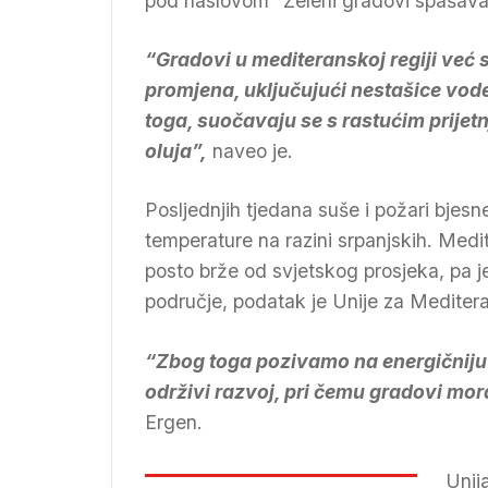
pod naslovom “Zeleni gradovi spašavat
“Gradovi u mediteranskoj regiji već 
promjena, uključujući nestašice vod
toga, suočavaju se s rastućim prijet
oluja”,
naveo je.
Posljednjih tjedana suše i požari bjesn
temperature na razini srpanjskih. Medi
posto brže od svjetskog prosjeka, pa j
područje, podatak je Unije za Mediter
“Zbog toga pozivamo na energičnij
održivi razvoj, pri čemu gradovi mora
Ergen.
Unij