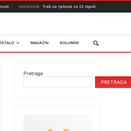
Traži se rješenje za 22 otpuštena radnika Komunalnog 
06/08/2026
OSTALO
MAGAZIN
KOLUMNE
Pretraga
PRETRAGA