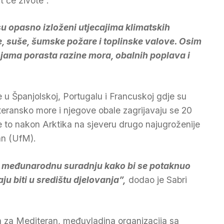
 će živote”.
su opasno izloženi utjecajima klimatskih
e, suše, šumske požare i toplinske valove. Osim
njama porasta razine mora, obalnih poplava i
e u Španjolskoj, Portugalu i Francuskoj gdje su
teransko more i njegove obale zagrijavaju se 20
e to nakon Arktika na sjeveru drugo najugroženije
an (UfM).
u međunarodnu suradnju kako bi se potaknuo
ju biti u središtu djelovanja”,
dodao je Sabri
a za Mediteran, međuvladina organizacija sa