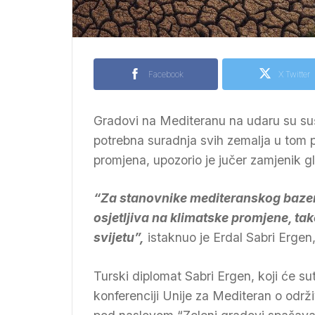
Facebook
X Twitter
Gradovi na Mediteranu na udaru su suša
potrebna suradnja svih zemalja u tom p
promjena, upozorio je jučer zamjenik g
“Za stanovnike mediteranskog bazena
osjetljiva na klimatske promjene, ta
svijetu”,
istaknuo je Erdal Sabri Ergen
Turski diplomat Sabri Ergen, koji će su
konferenciji Unije za Mediteran o odr