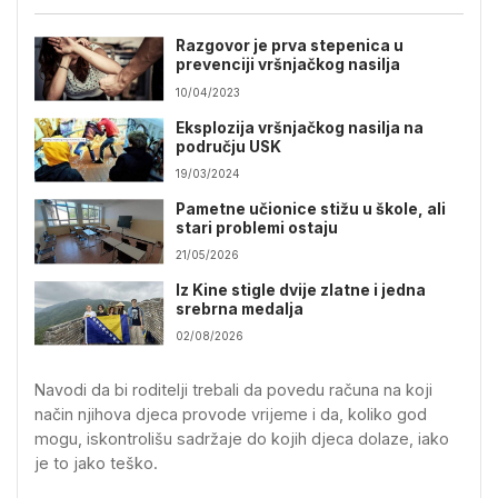
Razgovor je prva stepenica u
prevenciji vršnjačkog nasilja
10/04/2023
Eksplozija vršnjačkog nasilja na
području USK
19/03/2024
Pametne učionice stižu u škole, ali
stari problemi ostaju
21/05/2026
Iz Kine stigle dvije zlatne i jedna
srebrna medalja
02/08/2026
Navodi da bi roditelji trebali da povedu računa na koji
način njihova djeca provode vrijeme i da, koliko god
mogu, iskontrolišu sadržaje do kojih djeca dolaze, iako
je to jako teško.