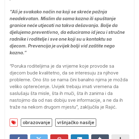
“Ali je svakako način na koji se skreće pažnja
neadekvatan. Mislim da sama kazna ili spuštanje
granice neće utjecati na takva dešavanja. Bolje da
djelujemo preventivno, da educiramo id jecu i stručne
radnike i roditelje i sve one koji su u kontaktu sa
djecom. Prevencija je uvijek bolji vid zaštite nego
kazna.”
“Poruka roditeljima je da vrijeme koje provode sa
djecom bude kvalitetno, da se interesuju za njihove
probleme. Ono što se nama čini banalno njima je možda
veliko opterećenje. Uvijek trebaju imati vremena da
saslušaju šta misle, šta ih muči, šta ih zanima i da
nastojimo da od nas dobiju sve informacije, a ne da ih
traže na nekom drugom mjestu”, zaključila je Rajić.
obrazovanje
vršnjačko nasilje