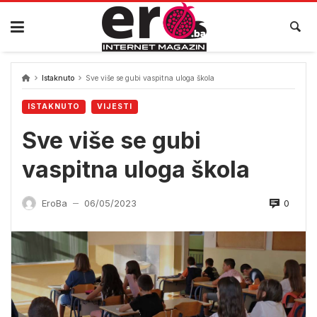
Skip
to
content
Istaknuto
Sve više se gubi vaspitna uloga škola
ISTAKNUTO
VIJESTI
Sve više se gubi
vaspitna uloga škola
0
EroBa
06/05/2023
—