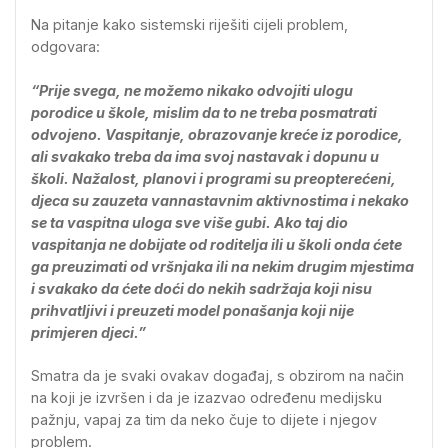
Na pitanje kako sistemski riješiti cijeli problem,
odgovara:
“Prije svega, ne možemo nikako odvojiti ulogu
porodice u škole, mislim da to ne treba posmatrati
odvojeno. Vaspitanje, obrazovanje kreće iz porodice,
ali svakako treba da ima svoj nastavak i dopunu u
školi. Nažalost, planovi i programi su preopterećeni,
djeca su zauzeta vannastavnim aktivnostima i nekako
se ta vaspitna uloga sve više gubi. Ako taj dio
vaspitanja ne dobijate od roditelja ili u školi onda ćete
ga preuzimati od vršnjaka ili na nekim drugim mjestima
i svakako da ćete doći do nekih sadržaja koji nisu
prihvatljivi i preuzeti model ponašanja koji nije
primjeren djeci.”
Smatra da je svaki ovakav događaj, s obzirom na način
na koji je izvršen i da je izazvao određenu medijsku
pažnju, vapaj za tim da neko čuje to dijete i njegov
problem.