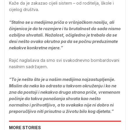
Kaže da je zakazao cijeli sistem – od roditelja, škole i
cijelog društva.
“Stalno se u medijima priča o vršnjačkom nasilju, ali
činjenica je da te razmjere i tu brutalnost do sada nismo
ozbiljno shvatali. Nažalost, očigledno je trebalo da se
desi nešto ovako okrutno pa da se počnu preduzimate
nekakve konkretne mjere.”
Rajić naglašava da smo svi svakodnevno bombardovani
nasilnim sadržajem.
“To je nešto što je u našim medijima najzastupljenije.
Mislim da neko ko odrasta u takvom okruženju i ko ne
zna da postoji i nekakva druga strana priče, vremenom
počinje da takva ponašanja shvata kao nešto
normalno i prihvatljivo, a to svakako nije ni dobro ni
preporučljivo niti prisutno u životu bilo kog djeteta.”
MORE STORIES