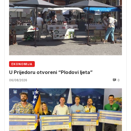
EKONOMIJA
U Prijedoru otvoreni “Plodovi ljeta”
06/08/2026
0