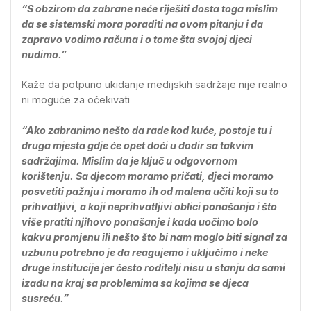
“S obzirom da zabrane neće riješiti dosta toga mislim
da se sistemski mora poraditi na ovom pitanju i da
zapravo vodimo računa i o tome šta svojoj djeci
nudimo.”
Kaže da potpuno ukidanje medijskih sadržaje nije realno
ni moguće za očekivati
“Ako zabranimo nešto da rade kod kuće, postoje tu i
druga mjesta gdje će opet doći u dodir sa takvim
sadržajima. Mislim da je ključ u odgovornom
korištenju. Sa djecom moramo pričati, djeci moramo
posvetiti pažnju i moramo ih od malena učiti koji su to
prihvatljivi, a koji neprihvatljivi oblici ponašanja i što
više pratiti njihovo ponašanje i kada uočimo bolo
kakvu promjenu ili nešto što bi nam moglo biti signal za
uzbunu potrebno je da reagujemo i uključimo i neke
druge institucije jer često roditelji nisu u stanju da sami
izađu na kraj sa problemima sa kojima se djeca
susreću.”