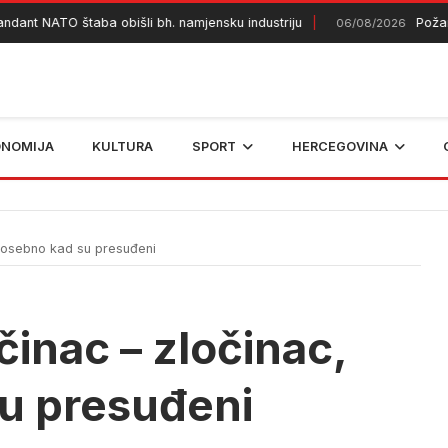
 NATO štaba obišli bh. namjensku industriju
Požar kod 
06/08/2026
ONOMIJA
KULTURA
SPORT
HERCEGOVINA
posebno kad su presuđeni
činac – zločinac,
u presuđeni