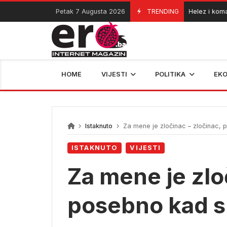
Skip
Petak 7 Augusta 2026
TRENDING
Helez i komandant
06/08/2026
to
content
HOME
VIJESTI
POLITIKA
EK
Istaknuto
Za mene je zločinac – zločinac, 
ISTAKNUTO
VIJESTI
Za mene je zlo
posebno kad s