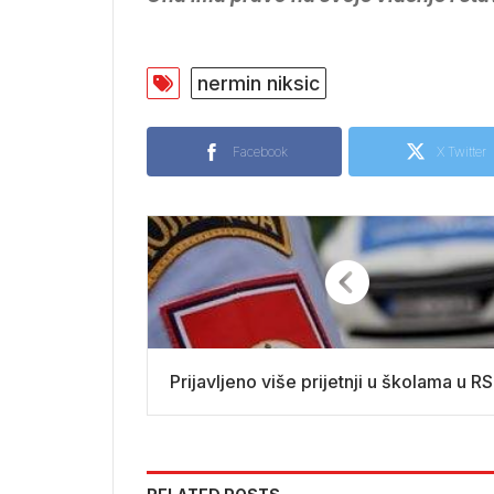
nermin niksic
Facebook
X Twitter
Prijavljeno više prijetnji u školama u R