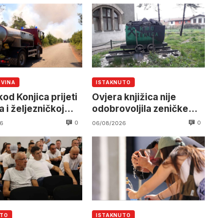
OVINA
ISTAKNUTO
od Konjica prijeti
Ovjera knjižica nije
 i željezničkoj
odobrovoljila zeničke
 očekuje se
rudare u jami Raspotočje
0
0
6
06/08/2026
an helikoptera
UTO
ISTAKNUTO