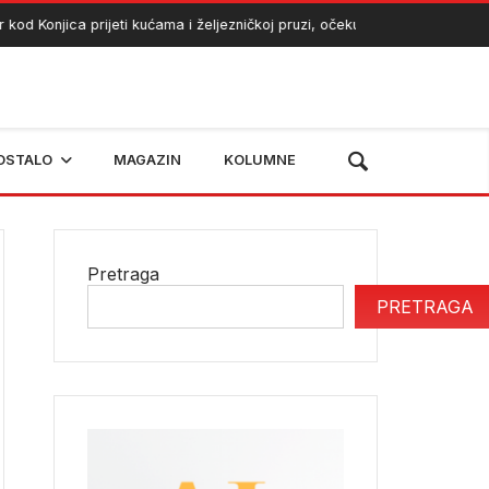
Konjica prijeti kućama i željezničkoj pruzi, očekuje se angažman helikop
OSTALO
MAGAZIN
KOLUMNE
Pretraga
PRETRAGA