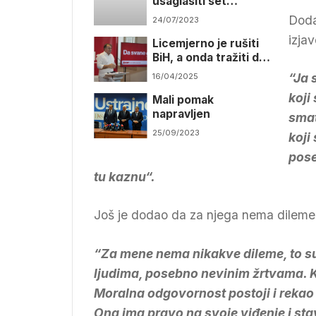
usaglasiti set
evropskih zakona
Doda
24/07/2023
izja
Licemjerno je rušiti
BiH, a onda tražiti da
vraća dug
“Ja 
16/04/2025
koji
Mali pomak
napravljen
smat
25/09/2023
koji
pose
tu kaznu“.
Još je dodao da za njega nema dileme i 
“Za mene nema nikakve dileme, to su l
ljudima, posebno nevinim žrtvama. Ko
Moralna odgovornost postoji i rekao
Ona ima pravo na svoje viđenje i sta