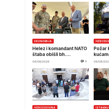
EKONOMIJA
HERCEG
Helez i komandant NATO
Požar k
štaba obišli bh.
kućama
namjensku industriju
pruzi,
0
06/08/2026
06/08/202
angažm
OSBiH
HERCEGOVINA
ISTAKN