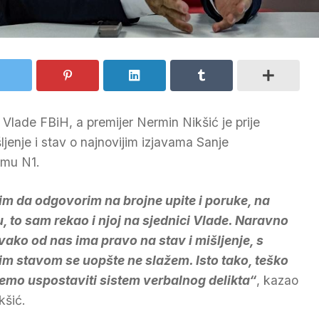
Vlade FBiH, a premijer Nermin Nikšić je prije
jenje i stav o najnovijim izjavama Sanje
ramu N1.
im da odgovorim na brojne upite i poruke, na
u, to sam rekao i njoj na sjednici Vlade. Naravno
vako od nas ima pravo na stav i mišljenje, s
im stavom se uopšte ne slažem. Isto tako, teško
mo uspostaviti sistem verbalnog delikta“
, kazao
kšić.