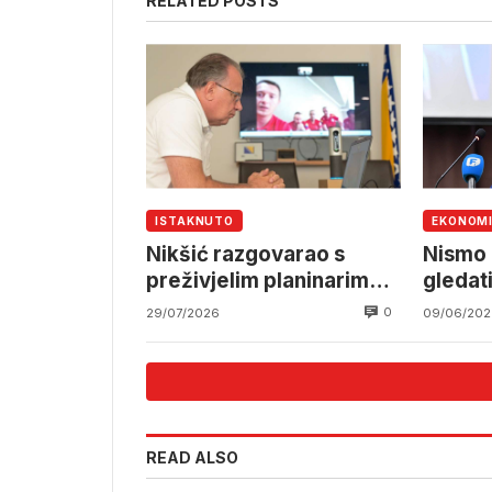
RELATED POSTS
ISTAKNUTO
EKONOM
Nikšić razgovarao s
Nismo 
preživjelim planinarima i
gledati
spasilačkim timom nakon
i gubit
0
29/07/2026
09/06/202
tragedije na Elbrusu
READ ALSO