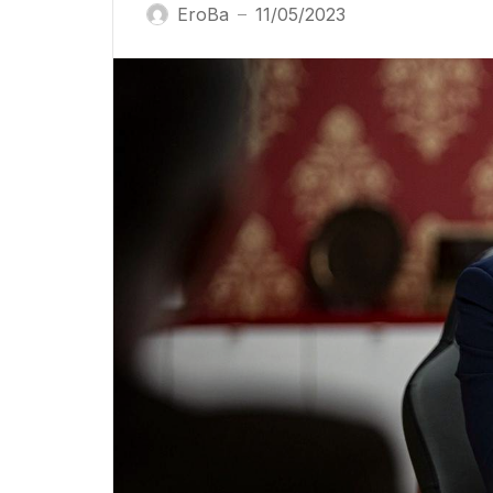
EroBa
11/05/2023
—