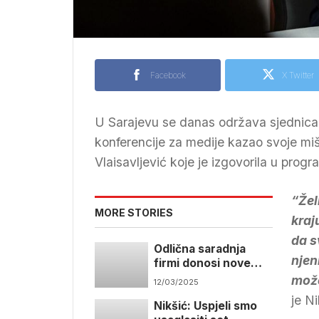
Facebook
X Twitter
U Sarajevu se danas održava sjednica 
konferencije za medije kazao svoje mišl
Vlaisavljević koje je izgovorila u prog
“Žel
MORE STORIES
kraj
da s
Odlična saradnja
njen
firmi donosi nove
razvojne projekte
može
12/03/2025
je Ni
Nikšić: Uspjeli smo