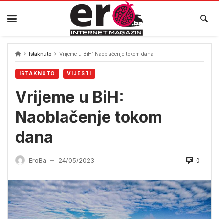
Skip
to
content
Istaknuto
Vrijeme u BiH: Naoblačenje tokom dana
ISTAKNUTO
VIJESTI
Vrijeme u BiH:
Naoblačenje tokom
dana
0
EroBa
24/05/2023
—