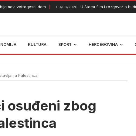
ovi vatrogasni dom
U Stocu film i razgovor o budućnos
09/08/2026
ONOMIJA
KULTURA
SPORT
HERCEGOVINA
stavljanja Palestinca
ici osuđeni zbog
alestinca