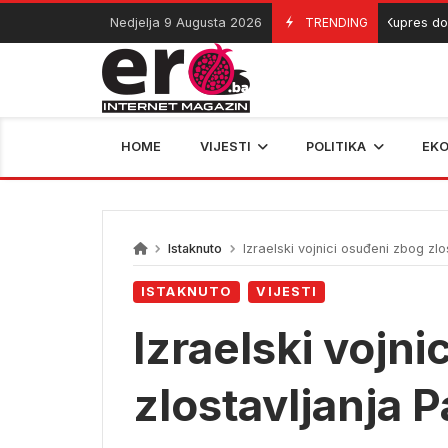
Skip
Nedjelja 9 Augusta 2026
TRENDING
Kupres dobija n
09/08/2026
to
content
HOME
VIJESTI
POLITIKA
EK
Istaknuto
Izraelski vojnici osuđeni zbog zlo
ISTAKNUTO
VIJESTI
Izraelski vojn
zlostavljanja P