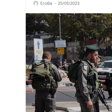
EroBa
25/05/2023
—