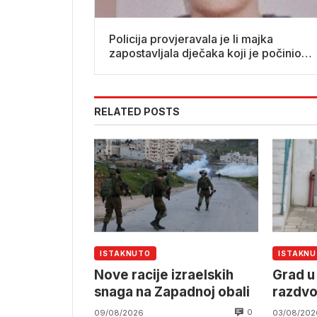
Policija provjeravala je li majka
zapostavljala dječaka koji je počinio
masakr
RELATED POSTS
ISTAKNUTO
ISTAKN
Nove racije izraelskih
Grad u 
snaga na Zapadnoj obali
razdvo
žene n
0
09/08/2026
03/08/202