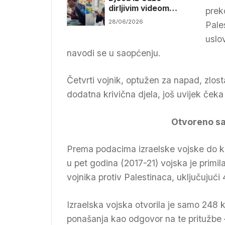
dirljivim videom
prek
zahvalila navijačima
28/06/2026
Pale
BiH zbog podrške na
Mundijalu
uslo
navodi se u saopćenju.
Četvrti vojnik, optužen za napad, zlost
dodatna krivična djela, još uvijek čeka
Otvoreno sa
Prema podacima izraelske vojske do koj
u pet godina (2017-21) vojska je primil
vojnika protiv Palestinaca, uključujući 
Izraelska vojska otvorila je samo 248 
ponašanja kao odgovor na te pritužbe 