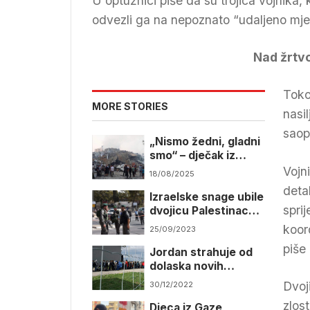
U optužnici piše da su trojica vojnika, 
odvezli ga na nepoznato “udaljeno mje
Nad žrtvo
Toko
MORE STORIES
nasil
saop
„Nismo žedni, gladni
smo“ – dječak iz
Gaze prozvao svijet
Vojni
18/08/2025
zbog pomoći
deta
Izraelske snage ubile
spri
dvojicu Palestinaca
tokom racije na
koord
25/09/2023
Zapadnoj obali
piše
Jordan strahuje od
dolaska novih
palestinskih
Dvoj
30/12/2022
izbjeglica
zlos
Djeca iz Gaze