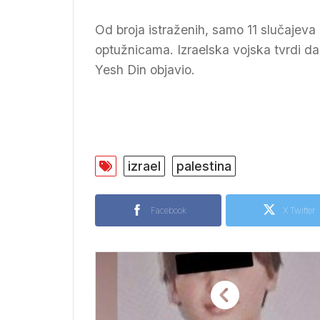
Od broja istraženih, samo 11 slučajeva 
optužnicama. Izraelska vojska tvrdi da 
Yesh Din objavio.
izrael
palestina
Facebook
X Twitter