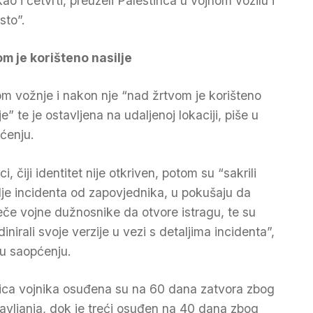
kao i četvrti, preuzeli Palestinca u vojnom vozilu i
sto”.
m je korišteno nasilje
m vožnje i nakon nje “nad žrtvom je korišteno
je” te je ostavljena na udaljenoj lokaciji, piše u
ćenju.
ci, čiji identitet nije otkriven, potom su “sakrili
lje incidenta od zapovjednika, u pokušaju da
ječe vojne dužnosnike da otvore istragu, te su
inirali svoje verzije u vezi s detaljima incidenta”,
 u saopćenju.
ica vojnika osuđena su na 60 dana zatvora zbog
tavljanja, dok je treći osuđen na 40 dana zbog