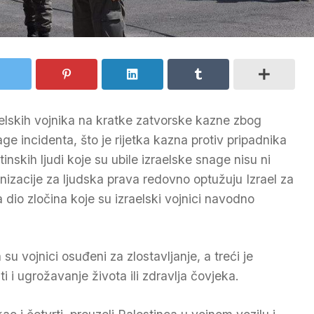
zraelskih vojnika na kratke zatvorske kazne zbog
age incidenta, što je rijetka kazna protiv pripadnika
tinskih ljudi koje su ubile izraelske snage nisu ni
ganizacije za ljudska prava redovno optužuju Izrael za
dio zločina koje su izraelski vojnici navodno
 su vojnici osuđeni za zlostavljanje, a treći je
 i ugrožavanje života ili zdravlja čovjeka.