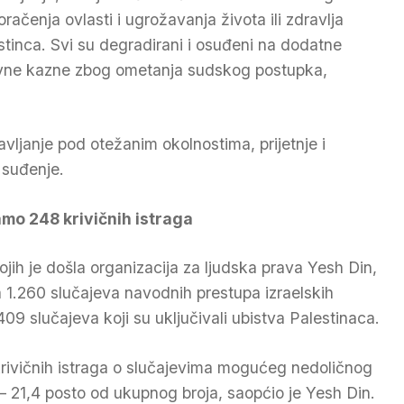
oračenja ovlasti i ugrožavanja života ili zdravlja
stinca. Svi su degradirani i osuđeni na dodatne
vne kazne zbog ometanja sudskog postupka,
avljanje pod otežanim okolnostima, prijetnje i
 suđenje.
mo 248 krivičnih istraga
ih je došla organizacija za ljudska prava Yesh Din,
a 1.260 slučajeva navodnih prestupa izraelskih
409 slučajeva koji su uključivali ubistva Palestinaca.
krivičnih istraga o slučajevima mogućeg nedoličnog
– 21,4 posto od ukupnog broja, saopćio je Yesh Din.