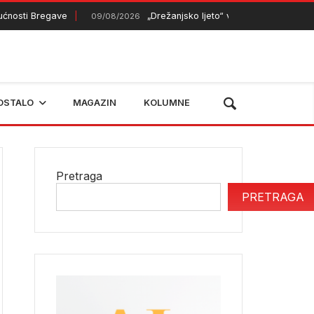
ti Bregave
„Drežanjsko ljeto“ večeras spaja tradiciju i 
09/08/2026
OSTALO
MAGAZIN
KOLUMNE
Pretraga
PRETRAGA