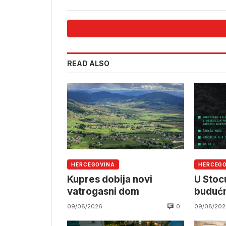
READ ALSO
HERCEGOVINA
HERCEG
Kupres dobija novi
U Stocu
vatrogasni dom
budućn
0
09/08/2026
09/08/202