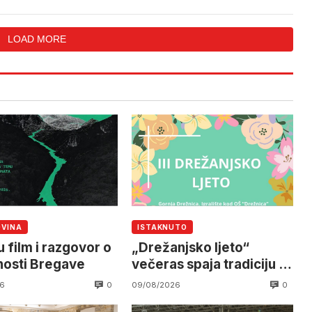
komandantom
LOAD MORE
OVINA
ISTAKNUTO
 film i razgovor o
„Drežanjsko ljeto“
osti Bregave
večeras spaja tradiciju i
humanost
0
0
6
09/08/2026