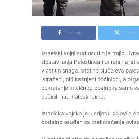
Facebook
X Twitter
Izraelski vojni sud osudio je trojicu i
zlostavljanja Palestinca i ometanja istr
vlastitih snaga. Stotine slučajeva pales
istraženi, niti kažnjeni počinioci, a or
pokretanje krivičnog postupka samo za 
počinili nad Palestincima.
Izraelska vojska je u srijedu objavila da
dodatno osuđen za prekoračenje ovlasti