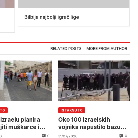
Bilbija najbolji igrač lige
RELATED POSTS
MORE FROM AUTHOR
UTO
ISTAKNUTO
Izraelu planira
Oko 100 izraelskih
jiti muškarce i
vojnika napustilo bazu
a ulicama
nakon sukoba s
0
0
6
31/07/2026