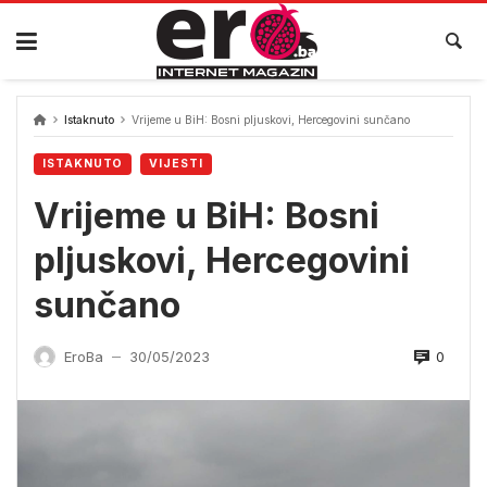
Skip
to
content
Istaknuto
Vrijeme u BiH: Bosni pljuskovi, Hercegovini sunčano
ISTAKNUTO
VIJESTI
Vrijeme u BiH: Bosni
pljuskovi, Hercegovini
sunčano
0
EroBa
30/05/2023
—