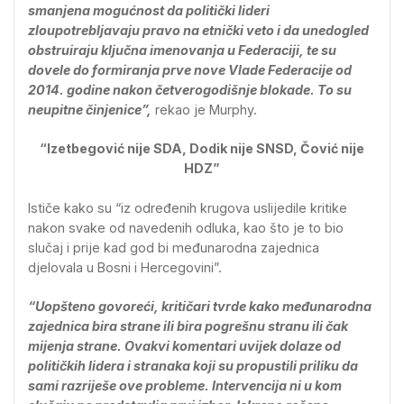
smanjena mogućnost da politički lideri
zloupotrebljavaju pravo na etnički veto i da unedogled
obstruiraju ključna imenovanja u Federaciji, te su
dovele do formiranja prve nove Vlade Federacije od
2014. godine nakon četverogodišnje blokade. To su
neupitne činjenice”,
rekao je Murphy.
“Izetbegović nije SDA, Dodik nije SNSD, Čović nije
HDZ”
Ističe kako su “iz određenih krugova uslijedile kritike
nakon svake od navedenih odluka, kao što je to bio
slučaj i prije kad god bi međunarodna zajednica
djelovala u Bosni i Hercegovini”.
“Uopšteno govoreći, kritičari tvrde kako međunarodna
zajednica bira strane ili bira pogrešnu stranu ili čak
mijenja strane. Ovakvi komentari uvijek dolaze od
političkih lidera i stranaka koji su propustili priliku da
sami razriješe ove probleme. Intervencija ni u kom