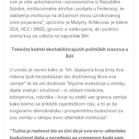
sve je više autoritarizma i secesionizma iz Republike
Srpske, institucionalne atrofije i podjela u Federaciji, te
slabljenja institucija na državnom nivou uzrokovanog
ovim pojavama”, upozorio je Murphy. Kritikovao je lidere
SDA, HDZ i SNSD, govorio o sankcijama, ali i podršci
onima koji se odluče na napredak BiH.
Toksični koktel destabilizirajućih političkih izazova u
BiH
U uvodu je naveo kako je “bh. dijaspora koja broji dva
miliona ljudi nezaobilazan dio društvenog tkiva ove
zemlje” te da oni dodnose “ključne investicije u zemlju,
dijele znanje i stručnost – iz oblasti medicine,
inžinjerstva, robotike – koje su stekli van granica zemlje
kako bismo se približili zajedničkom cilju, a to je da
osiguramo demokratsku i prosperitetnu budućnost za
ovu zemlju u sklopu evro-atlantskih institucija”.
“Tužna je realnost što se čini da je ova evro-atlantska
budućnost dalje u poređenju sa vremenom kada sam