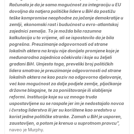
Računala je da je sama mogućnost za integraciju u EU
dovoljna da natjera političke lidere u BiH da postižu
teške kompromise neophodne za jačanje demokratije u
zemlji, ekonomski rast i budućnost u evro-atlantskoj
zajednici zemalja. To je možda bila razumna
kalkulacija u to vrijeme, ali se ispostavilo da je bila
pogrešna. Preuzimanje odgovornosti od strane
lokalnih aktera na kraju nije donijelo promjene koje je
međunarodna zajednica očekivala i koje su željeli
građani BiH. Umjesto toga, preveliki broj političkih
lidera smatrao je preuzimanje odgovornosti od strane
lokalnih aktera ne kao poziv na odgovorno djelovanje,
već kao mogućnost za dalje podjele zemlje, pljačkanje
državne blagajne, te za poništavanje ili slabljenje
reformi. Institucije koje su uz mnogo truda
uspostavljene su se raspale jer im je nedostajalo novca
i čvrstog liderstva ili jer su korištene kao sredstvo u
korist jedne političke stranke. Zamah u BiH je usporen,
zaustavljen, a potom je krenuo u suprotnom pravcu”,
naveo je Murphy.