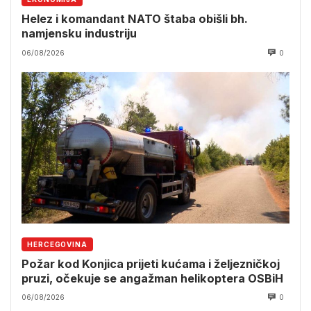
Helez i komandant NATO štaba obišli bh.
namjensku industriju
06/08/2026
0
HERCEGOVINA
Požar kod Konjica prijeti kućama i željezničkoj
pruzi, očekuje se angažman helikoptera OSBiH
06/08/2026
0