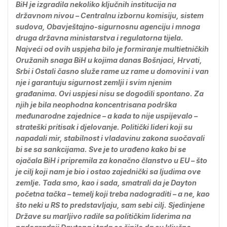
BiH je izgradila nekoliko ključnih institucija na
državnom nivou – Centralnu izbornu komisiju, sistem
sudova, Obavještajno-sigurnosnu agenciju i mnoga
druga državna ministarstva i regulatorna tijela.
Najveći od ovih uspjeha bilo je formiranje multietničkih
Oružanih snaga BiH u kojima danas Bošnjaci, Hrvati,
Srbi i Ostali časno služe rame uz rame u domovini i van
nje i garantuju sigurnost zemlji i svim njenim
građanima. Ovi uspjesi nisu se dogodili spontano. Za
njih je bila neophodna koncentrisana podrška
međunarodne zajednice – a kada to nije uspijevalo –
strateški pritisak i djelovanje. Politički lideri koji su
napadali mir, stabilnost i vladavinu zakona suočavali
bi se sa sankcijama. Sve je to urađeno kako bi se
ojačala BiH i pripremila za konačno članstvo u EU – što
je cilj koji nam je bio i ostao zajednički sa ljudima ove
zemlje. Tada smo, kao i sada, smatrali da je Dayton
početna tačka – temelj koji treba nadograditi – a ne, kao
što neki u RS to predstavljaju, sam sebi cilj. Sjedinjene
Države su marljivo radile sa političkim liderima na