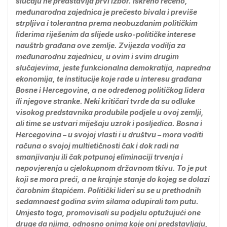
slučaju ne predstavlja prvi izbor. Iskreno rečeno,
međunarodna zajednica je prečesto bivala i previše
strpljiva i tolerantna prema neobuzdanim političkim
liderima riješenim da slijede usko-političke interese
nauštrb građana ove zemlje. Zvijezda vodilja za
međunarodnu zajednicu, u ovim i svim drugim
slučajevima, jeste funkcionalna demokratija, napredna
ekonomija, te institucije koje rade u interesu građana
Bosne i Hercegovine, a ne određenog političkog lidera
ili njegove stranke. Neki kritičari tvrde da su odluke
visokog predstavnika produbile podjele u ovoj zemlji,
ali time se ustvari miješaju uzrok i posljedica. Bosna i
Hercegovina – u svojoj vlasti i u društvu – mora voditi
računa o svojoj multietičnosti čak i dok radi na
smanjivanju ili čak potpunoj eliminaciji trvenja i
nepovjerenja u cjelokupnom državnom tkivu. To je put
koji se mora preći, a ne krajnje stanje do kojeg se dolazi
čarobnim štapićem. Politički lideri su se u prethodnih
sedamnaest godina svim silama odupirali tom putu.
Umjesto toga, promovisali su podjelu optužujući one
druge da njima, odnosno onima koje oni predstavljaju,