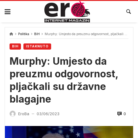
Skip
to
content
Politika
BiH
Murphy: Umjesto da preuzmu odgovornost, pljačkali su državne blagajne
BIH
ISTAKNUTO
Murphy: Umjesto da
preuzmu odgovornost,
pljačkali su državne
blagajne
0
EroBa
03/06/2023
—