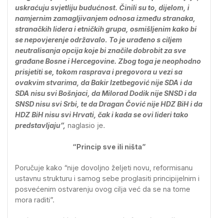
uskraćuju svjetliju budućnost. Činili su to, dijelom, i
namjernim zamagljivanjem odnosa između stranaka,
stranačkih lidera i etničkih grupa, osmišljenim kako bi
se nepovjerenje održavalo. To je urađeno s ciljem
neutralisanja opcija koje bi značile dobrobit za sve
građane Bosne i Hercegovine. Zbog toga je neophodno
prisjetiti se, tokom rasprava i pregovora u vezi sa
ovakvim stvarima, da Bakir Izetbegović nije SDA i da
SDA nisu svi Bošnjaci, da Milorad Dodik nije SNSD i da
SNSD nisu svi Srbi, te da Dragan Čović nije HDZ BiH i da
HDZ BiH nisu svi Hrvati, čak i kada se ovi lideri tako
predstavljaju”,
naglasio je.
“Princip sve ili ništa”
Poručuje kako “nije dovoljno željeti novu, reformisanu
ustavnu strukturu i samog sebe proglasiti principijelnim i
posvećenim ostvarenju ovog cilja već da se na tome
mora raditi”.