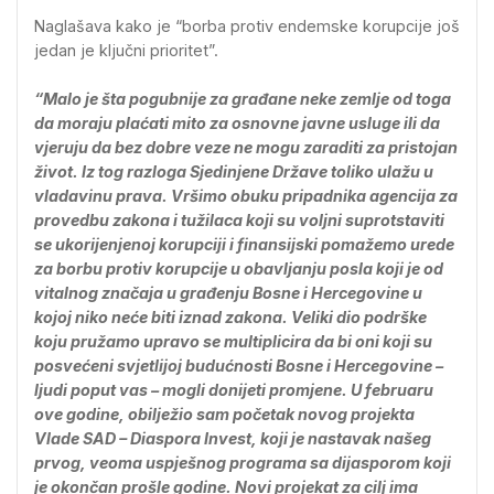
Naglašava kako je “borba protiv endemske korupcije još
jedan je ključni prioritet”.
“Malo je šta pogubnije za građane neke zemlje od toga
da moraju plaćati mito za osnovne javne usluge ili da
vjeruju da bez dobre veze ne mogu zaraditi za pristojan
život. Iz tog razloga Sjedinjene Države toliko ulažu u
vladavinu prava. Vršimo obuku pripadnika agencija za
provedbu zakona i tužilaca koji su voljni suprotstaviti
se ukorijenjenoj korupciji i finansijski pomažemo urede
za borbu protiv korupcije u obavljanju posla koji je od
vitalnog značaja u građenju Bosne i Hercegovine u
kojoj niko neće biti iznad zakona. Veliki dio podrške
koju pružamo upravo se multiplicira da bi oni koji su
posvećeni svjetlijoj budućnosti Bosne i Hercegovine –
ljudi poput vas – mogli donijeti promjene. U februaru
ove godine, obilježio sam početak novog projekta
Vlade SAD – Diaspora Invest, koji je nastavak našeg
prvog, veoma uspješnog programa sa dijasporom koji
je okončan prošle godine. Novi projekat za cilj ima