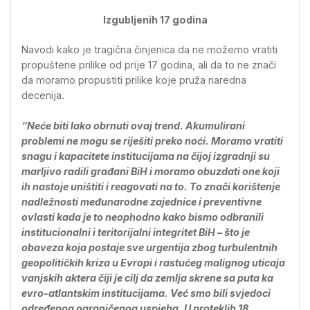
Izgubljenih 17 godina
Navodi kako je tragična činjenica da ne možemo vratiti
propuštene prilike od prije 17 godina, ali da to ne znači
da moramo propustiti prilike koje pruža naredna
decenija.
“Neće biti lako obrnuti ovaj trend. Akumulirani
problemi ne mogu se riješiti preko noći. Moramo vratiti
snagu i kapacitete institucijama na čijoj izgradnji su
marljivo radili građani BiH i moramo obuzdati one koji
ih nastoje uništiti i reagovati na to. To znači korištenje
nadležnosti međunarodne zajednice i preventivne
ovlasti kada je to neophodno kako bismo odbranili
institucionalni i teritorijalni integritet BiH – što je
obaveza koja postaje sve urgentija zbog turbulentnih
geopolitičkih kriza u Evropi i rastućeg malignog uticaja
vanjskih aktera čiji je cilj da zemlja skrene sa puta ka
evro-atlantskim institucijama. Već smo bili svjedoci
određenog ograničenog uspjeha. U proteklih 18