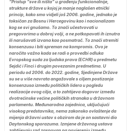
“Pristup “sve ili ništa” u građenju funkcionalnije,
strukture države u kojoj je manje naglašen etnički
princip, kako smo vidjeli još 2006. godine, jednako je
toksičan za Bosnu i Hercegovinu kao i nacionalizam
kog se svi gnušamo. To znači učestvovati u
pregovorima u dobroj volji, a ne potkopavati ih iznutra
ili narušavati izvana kao posmatrač. To znači stremiti
konsenzusu i biti spreman na kompromis. Ovo je
naročito važno kada se radi o provedbi odluka
Evropskog suda za ljudska prava (ECHR) u predmetu
Sejdić i Finci i drugim povezanim predmetima. U
periodu od 2006. do 2022. godine, Sjedinjene Države
su se u više navrata angažovale s ciljem postizanja
konsenzusa između političkih lidera u pogledu
realizacije ovog cilja, a to zahtijeva dogovor između
dvotrećinske većine političkih stranaka u državnom
parlamentu. Međunarodna zajednica, uključujući
visokog predstavnika, nema zakonsko ovlaštenje da
mijenja državni ustav s obzirom da je on sastavni dio
Daytonskog sporazuma. Izmjene državnog ustava
zahtijevaju rad zasnovan na povjerenju između