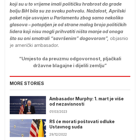
koji su u to vrijeme imali političku hrabrost da grade
bolju BiH bila su za svaku pohvalu. Nažalost, Aprilski
paket nije usvojen u Parlamentu zbog samo nekoliko
glasova – potopljen je od strane malog broja političkih
lidera koji nisu mogli prihvatiti ništa manje od onoga
što su oni smatrali “savršenim” dogovorom”,
objasnio
je američki ambasador.
“Umjesto da preuzmu odgovornost, pljačkali
državne blagajne i dijelili zemlju”
MORE STORIES
Ambasador Murphy: 1. mart je više
od nezavisnosti
01/03/2023
RS će morati poštovati odluke
Ustavnog suda
29/12/2022