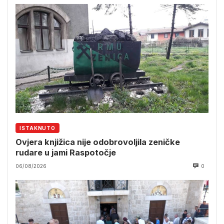
ISTAKNUTO
Ovjera knjižica nije odobrovoljila zeničke
rudare u jami Raspotočje
06/08/2026
0