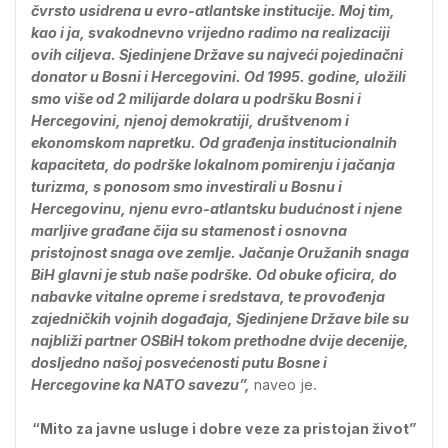
čvrsto usidrena u evro-atlantske institucije. Moj tim,
kao i ja, svakodnevno vrijedno radimo na realizaciji
ovih ciljeva. Sjedinjene Države su najveći pojedinačni
donator u Bosni i Hercegovini. Od 1995. godine, uložili
smo više od 2 milijarde dolara u podršku Bosni i
Hercegovini, njenoj demokratiji, društvenom i
ekonomskom napretku. Od građenja institucionalnih
kapaciteta, do podrške lokalnom pomirenju i jačanja
turizma, s ponosom smo investirali u Bosnu i
Hercegovinu, njenu evro-atlantsku budućnost i njene
marljive građane čija su stamenost i osnovna
pristojnost snaga ove zemlje. Jačanje Oružanih snaga
BiH glavni je stub naše podrške. Od obuke oficira, do
nabavke vitalne opreme i sredstava, te provođenja
zajedničkih vojnih događaja, Sjedinjene Države bile su
najbliži partner OSBiH tokom prethodne dvije decenije,
dosljedno našoj posvećenosti putu Bosne i
Hercegovine ka NATO savezu”,
naveo je.
“Mito za javne usluge i dobre veze za pristojan život”