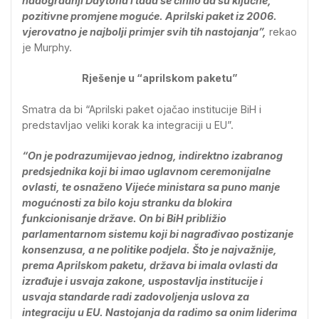
nadogradnji Daytona i tada se činilo da su ključne,
pozitivne promjene moguće. Aprilski paket iz 2006.
vjerovatno je najbolji primjer svih tih nastojanja”,
rekao
je Murphy.
Rješenje u “aprilskom paketu”
Smatra da bi “Aprilski paket ojačao institucije BiH i
predstavljao veliki korak ka integraciji u EU”.
“On je podrazumijevao jednog, indirektno izabranog
predsjednika koji bi imao uglavnom ceremonijalne
ovlasti, te osnaženo Vijeće ministara sa puno manje
mogućnosti za bilo koju stranku da blokira
funkcionisanje države. On bi BiH približio
parlamentarnom sistemu koji bi nagrađivao postizanje
konsenzusa, a ne politike podjela. Što je najvažnije,
prema Aprilskom paketu, država bi imala ovlasti da
izrađuje i usvaja zakone, uspostavlja institucije i
usvaja standarde radi zadovoljenja uslova za
integraciju u EU. Nastojanja da radimo sa onim liderima