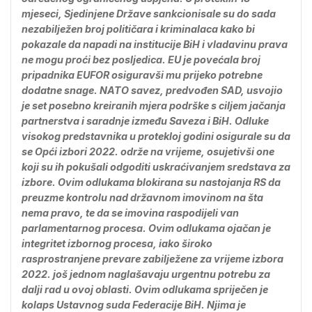
mjeseci, Sjedinjene Države sankcionisale su do sada
nezabilježen broj političara i kriminalaca kako bi
pokazale da napadi na institucije BiH i vladavinu prava
ne mogu proći bez posljedica. EU je povećala broj
pripadnika EUFOR osiguravši mu prijeko potrebne
dodatne snage. NATO savez, predvođen SAD, usvojio
je set posebno kreiranih mjera podrške s ciljem jačanja
partnerstva i saradnje između Saveza i BiH. Odluke
visokog predstavnika u protekloj godini osigurale su da
se Opći izbori 2022. održe na vrijeme, osujetivši one
koji su ih pokušali odgoditi uskraćivanjem sredstava za
izbore. Ovim odlukama blokirana su nastojanja RS da
preuzme kontrolu nad državnom imovinom na šta
nema pravo, te da se imovina raspodijeli van
parlamentarnog procesa. Ovim odlukama ojačan je
integritet izbornog procesa, iako široko
rasprostranjene prevare zabilježene za vrijeme izbora
2022. još jednom naglašavaju urgentnu potrebu za
dalji rad u ovoj oblasti. Ovim odlukama spriječen je
kolaps Ustavnog suda Federacije BiH. Njima je