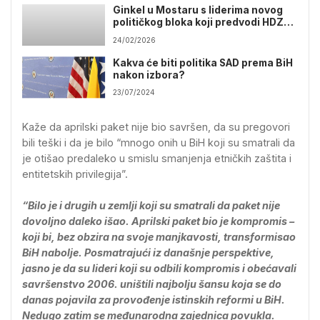
Ginkel u Mostaru s liderima novog
političkog bloka koji predvodi HDZ
1990
24/02/2026
Kakva će biti politika SAD prema BiH
nakon izbora?
23/07/2024
Kaže da aprilski paket nije bio savršen, da su pregovori
bili teški i da je bilo “mnogo onih u BiH koji su smatrali da
je otišao predaleko u smislu smanjenja etničkih zaštita i
entitetskih privilegija”.
“Bilo je i drugih u zemlji koji su smatrali da paket nije
dovoljno daleko išao. Aprilski paket bio je kompromis –
koji bi, bez obzira na svoje manjkavosti, transformisao
BiH nabolje. Posmatrajući iz današnje perspektive,
jasno je da su lideri koji su odbili kompromis i obećavali
savršenstvo 2006. uništili najbolju šansu koja se do
danas pojavila za provođenje istinskih reformi u BiH.
Nedugo zatim se međunarodna zajednica povukla.