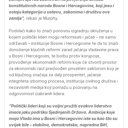
konstitutivnih naroda Bosne i Hercegovine, koji jesu i
ostaju kategorija u ustavu, zakonima i društvu ove
zemlje”,
rekao je Murphy.
Podvlači kako to znači ponovnu izgradnju okruženja u
kojem politički lideri mogu reformisati i jačati – ne samo
održavati – institucije Bosne i Hercegovine te da to znači
donošenje ključnih reformi zarad jačanja vladavine prava
u Bosni i Hercegovini, te borbu protiv korupcije,
provođenje ekonomskih reformi koje će stvoriti prostor
za ekonomski rast predvođen privatnim sektorom koji je
od ključnog značaja za dalji prosperitet, jačanje
integriteta izbornog procesa, institucija civilnog društva i
nezavisnih medija koji pomažu u pozivanju na
odgovornost izabranih lidera.
“Politički lideri koji su voljni pružiti ovakvo liderstvo
imaće jaku podršku Sjedinjenih Država. Ambicije koje
moja Vlada ima u Bosni i Hercegovini iste su kao što su
uvijek bile – stabilna, demokratska, napredna BiH,