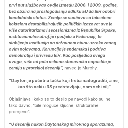
prvi put službovao ovdje između 2006. i 2009. godine,
bez obzira na prošlogodišnju odluku EU da BiH odobri
kandidatski status. Zemlja se suočava sa toksičnim
koktelom destabilizirajućih političkih izazova: sve je
više autoritarizma i secesionizma iz Republike Srpske,
institucionalne atrofije i podjela u Federaciji, te
slabljenja institucija na državnom nivou uzrokovanog
ovim pojavama. Korupcija je endemska i podriva
demokratiju i privredu BiH. Kao posljedica svega
ovoga, više od pola miliona stanovnika napustilo je
zemlju u protekloj deceniji”,
naveo je Murphy.
“Dayton je početna tačka koji treba nadograditi, a ne,
kao što neki u RS predstavljaju, sam sebi cilj”
Objašnjava i kako se to desilo pa navodi kako su, ne
tako davno, “bile moguće ključne, strukturalne
promjene”.
“U deceniji nakon Daytonskog mirovnog sporazuma,